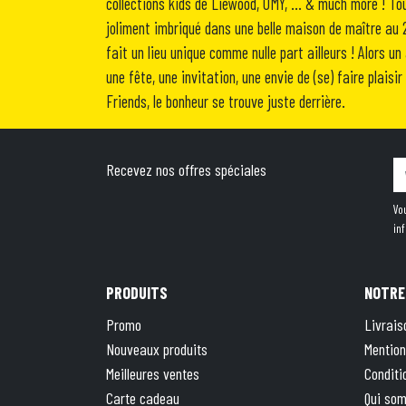
collections kids de Liewood, OMY, … & much more ! To
joliment imbriqué dans une belle maison de maître au 2
fait un lieu unique comme nulle part ailleurs ! Alors u
une fête, une invitation, une envie de (se) faire plais
Friends, le bonheur se trouve juste derrière.
Recevez nos offres spéciales
Vo
in
PRODUITS
NOTRE
Promo
Livrais
Nouveaux produits
Mention
Meilleures ventes
Conditi
Carte cadeau
Qui so