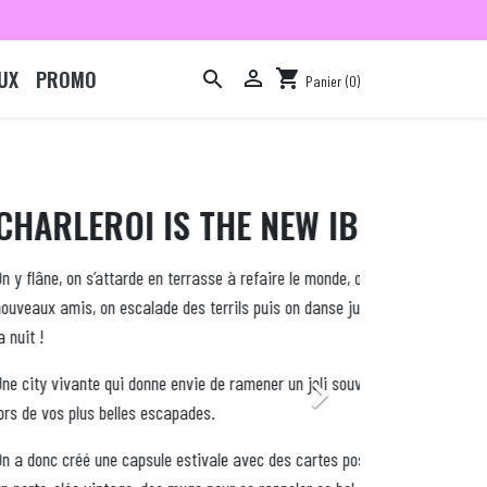
UX
PROMO

shopping_cart

Panier
(0)

S THE NEW IBIZA !
PRI
 terrasse à refaire le monde, on se fait de
Retrouve
 des terrils puis on danse jusqu’au bout de
uniqueme
Option "r

e envie de ramener un joli souvenir comme
Offre va
capades.
 estivale avec des cartes postales kitsch,