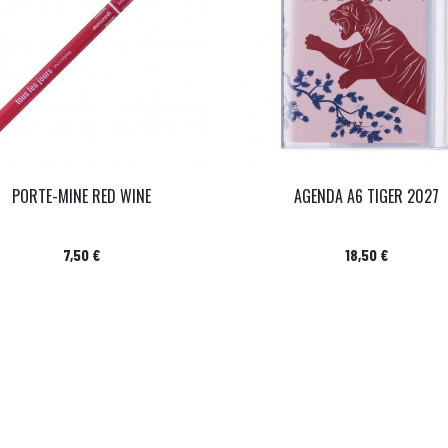
PORTE-MINE RED WINE
AGENDA A6 TIGER 2027
Prix
Prix
7,50 €
18,50 €