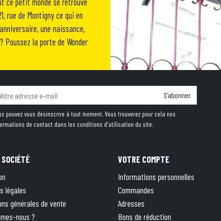
ut ce petit monde se retrouve
1, rue de Montigny ce qui en
n anniversaire, une naissance,
ir ? Poussez la porte de Wonder
S’abonner
us pouvez vous désinscrire à tout moment. Vous trouverez pour cela nos
formations de contact dans les conditions d'utilisation du site.
 SOCIÉTÉ
VOTRE COMPTE
on
Informations personnelles
s légales
Commandes
ons générales de vente
Adresses
mmes-nous ?
Bons de réduction