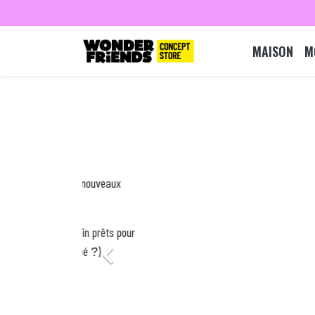
MAISON
M
aux
ts pour
