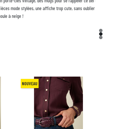
 mugs pour se rappeler ce bel été carolo, des
fiche trop cute, sans oublier l’iconique
NOUVEAU