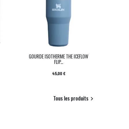
GOURDE ISOTHERME THE ICEFLOW
FLIP...
Prix
45,00 €
Tous les produits
