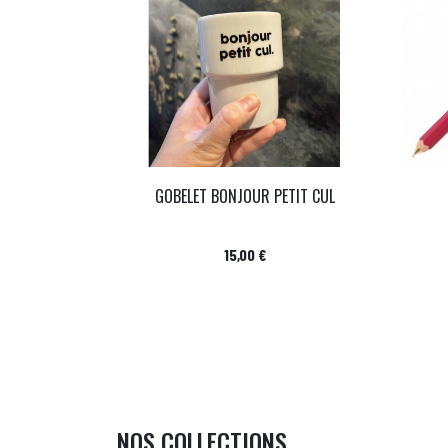
GOBELET BONJOUR PETIT CUL
Prix
15,00 €
NOS COLLECTIONS