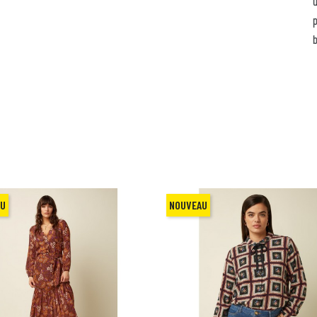
un porte-clés vintage, des
pièces mode stylées, une af
boule à neige !
AU
NOUVEAU