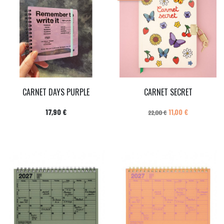
CARNET DAYS PURPLE
CARNET SECRET
Prix
Prix de base
Prix
17,90 €
11,00 €
22,00 €