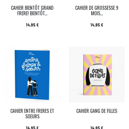
CAHIER BIENTÔT GRAND
CAHIER DE GROSSESSE 9
FRERE! BIENTÔT...
MOIS...
Prix
Prix
14,95 €
14,95 €
CAHIER ENTRE FRERES ET
CAHIER GANG DE FILLES
SOEURS
Prix
Prix
14,95 €
14,95 €