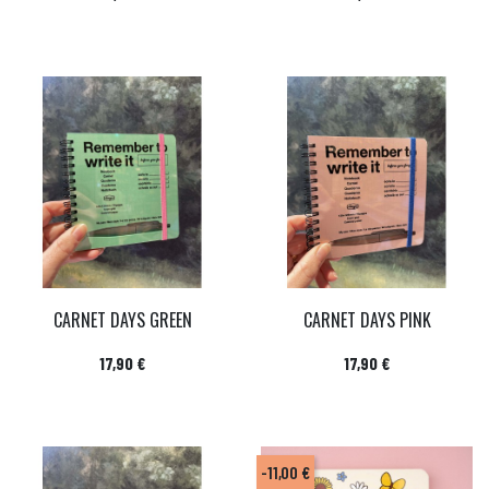
CARNET DAYS GREEN
CARNET DAYS PINK
Prix
Prix
17,90 €
17,90 €
-11,00 €