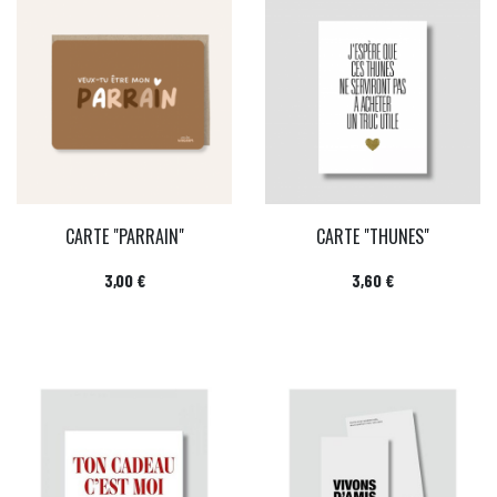
CARTE "PARRAIN"
CARTE "THUNES"
Prix
Prix
3,00 €
3,60 €