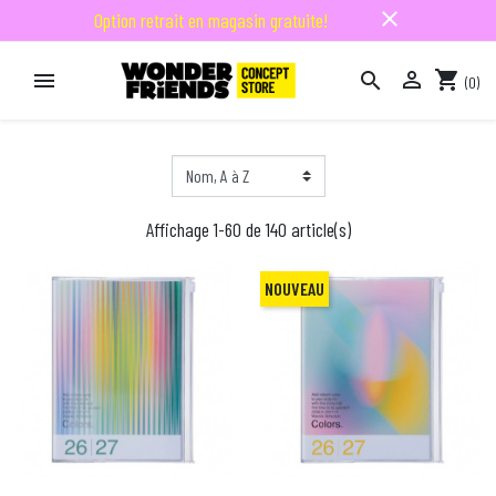
close
Option retrait en magasin gratuite!

shopping_cart


(0)

Affichage 1-60 de 140 article(s)
NOUVEAU