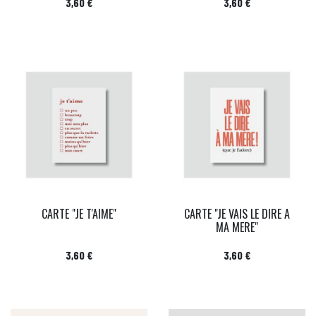
Prix
Prix
3,60 €
3,60 €
CARTE "JE T'AIME"
CARTE "JE VAIS LE DIRE A
MA MERE"
Prix
Prix
3,60 €
3,60 €