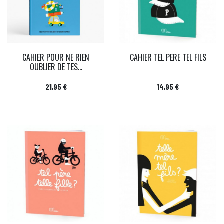
CAHIER POUR NE RIEN
CAHIER TEL PERE TEL FILS
OUBLIER DE TES...
Prix
Prix
21,95 €
14,95 €