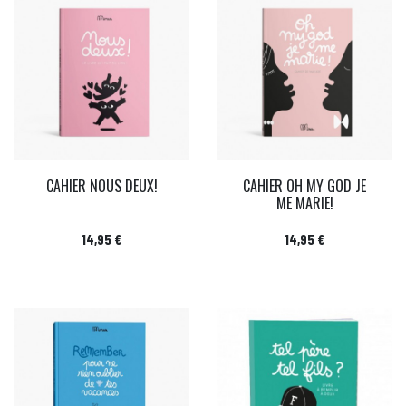
CAHIER NOUS DEUX!
CAHIER OH MY GOD JE
ME MARIE!
Prix
Prix
14,95 €
14,95 €