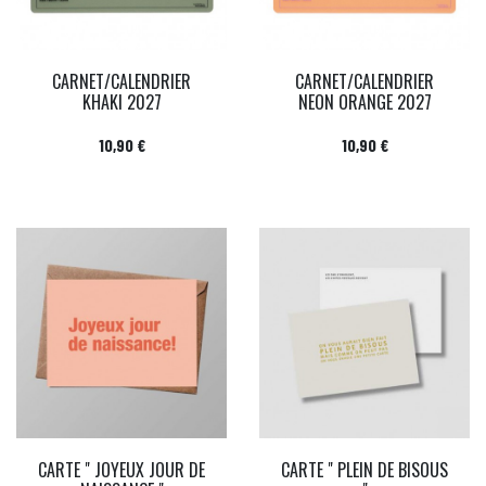
CARNET/CALENDRIER
CARNET/CALENDRIER
KHAKI 2027
NEON ORANGE 2027
Prix
Prix
10,90 €
10,90 €
CARTE " JOYEUX JOUR DE
CARTE " PLEIN DE BISOUS