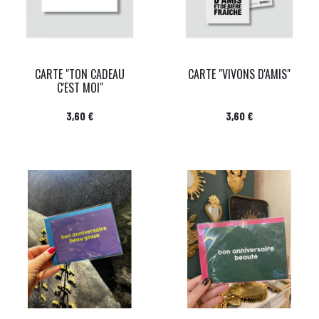
CARTE "TON CADEAU
CARTE "VIVONS D'AMIS"
C'EST MOI"
Prix
Prix
3,60 €
3,60 €