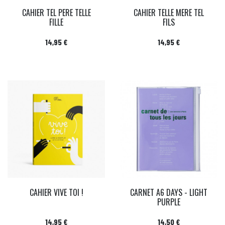
CAHIER TEL PERE TELLE
CAHIER TELLE MERE TEL
FILLE
FILS
Prix
Prix
14,95 €
14,95 €
CAHIER VIVE TOI !
CARNET A6 DAYS - LIGHT
PURPLE
Prix
Prix
14,95 €
14,50 €