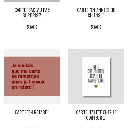
CARTE "CADEAU PAS
CARTE "EN ANNEES DE
SURPRISE"
CHIENS..."
Prix
Prix
3,60 €
3,60 €
CARTE "EN RETARD"
CARTE "J'AI ETE CHEZ LE
COIFFEUR..."