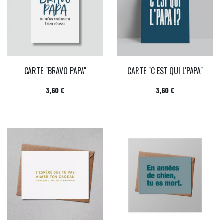
CARTE "BRAVO PAPA"
CARTE "C EST QUI L'PAPA"
Prix
Prix
3,60 €
3,60 €