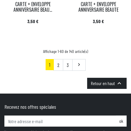
CARTE + ENVELOPPE
CARTE + ENVELOPPE
ANNIVERSAIRE BEAU...
ANNIVERSAIRE BEAUTE
Prix
Prix
3,50 €
3,50 €
Affichage 1-60 de 140 article(s)
1
Suivant
2
3


Retour en haut
Recevez nos offres spéciales
ok