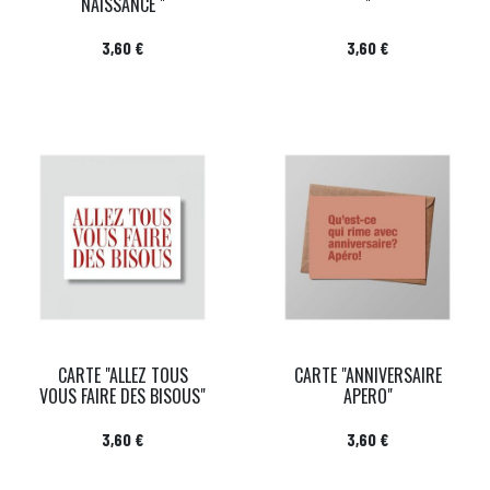
NAISSANCE "
"
Prix
Prix
3,60 €
3,60 €
CARTE "ALLEZ TOUS
CARTE "ANNIVERSAIRE
VOUS FAIRE DES BISOUS"
APERO"
Prix
Prix
3,60 €
3,60 €