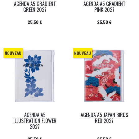
AGENDA A5 GRADIENT
AGENDA A5 GRADIENT
GREEN 2027
PINK 2027
Prix
Prix
25,50 €
25,50 €
NOUVEAU
NOUVEAU
AGENDA A5
AGENDA A5 JAPAN BIRDS
ILLUSTRATION FLOWER
RED 2027
2027
Prix
Prix
25,50 €
25,50 €