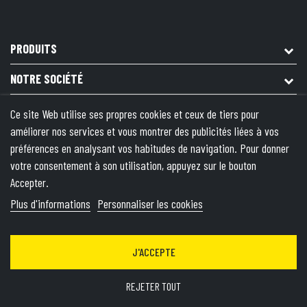
PRODUITS
NOTRE SOCIÉTÉ
VOTRE COMPTE
Ce site Web utilise ses propres cookies et ceux de tiers pour
améliorer nos services et vous montrer des publicités liées à vos
INFORMATIONS
préférences en analysant vos habitudes de navigation. Pour donner
votre consentement à son utilisation, appuyez sur le bouton
© 2026 - Theme by Wepika
- This site is protected by reCAPTCHA
Accepter.
and the Google
Privacy Policy
&
Terms of Service
apply
Plus d'informations
Personnaliser les cookies
J'ACCEPTE
REJETER TOUT