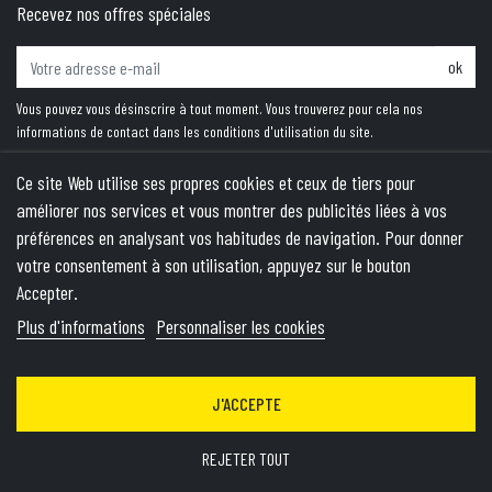
Recevez nos offres spéciales
ok
Vous pouvez vous désinscrire à tout moment. Vous trouverez pour cela nos
informations de contact dans les conditions d'utilisation du site.
Ce site Web utilise ses propres cookies et ceux de tiers pour
améliorer nos services et vous montrer des publicités liées à vos
PRODUITS
préférences en analysant vos habitudes de navigation. Pour donner
votre consentement à son utilisation, appuyez sur le bouton
NOTRE SOCIÉTÉ
Accepter.
VOTRE COMPTE
Plus d'informations
Personnaliser les cookies
INFORMATIONS
J'ACCEPTE
© 2026 - Theme by Wepika
- This site is protected by reCAPTCHA
and the Google
Privacy Policy
&
Terms of Service
apply
REJETER TOUT