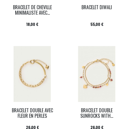
BRACELET DE CHEVILLE
BRACELET DIWALI
MINIMALISTE AVEC...
Prix
Prix
18,00 €
55,00 €
BRACELET DOUBLE AVEC
BRACELET DOUBLE
FLEUR EN PERLES
SUNROCKS WITH...
Prix
Prix
26,00 €
26,00 €