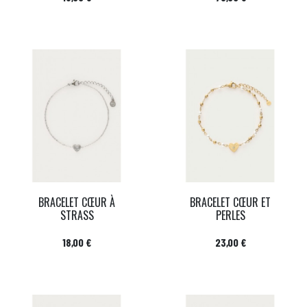
BRACELET CŒUR À
BRACELET CŒUR ET
STRASS
PERLES
Prix
Prix
18,00 €
23,00 €