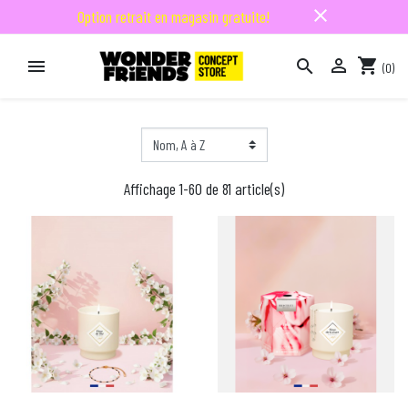
close
Option retrait en magasin gratuite!

shopping_cart


(0)

Affichage 1-60 de 81 article(s)