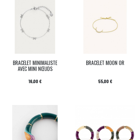
BRACELET MINIMALISTE
BRACELET MOON OR
AVEC MINI NŒUDS
Prix
Prix
16,00 €
55,00 €