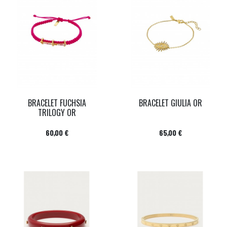
BRACELET FUCHSIA
BRACELET GIULIA OR
TRILOGY OR
Prix
Prix
60,00 €
65,00 €