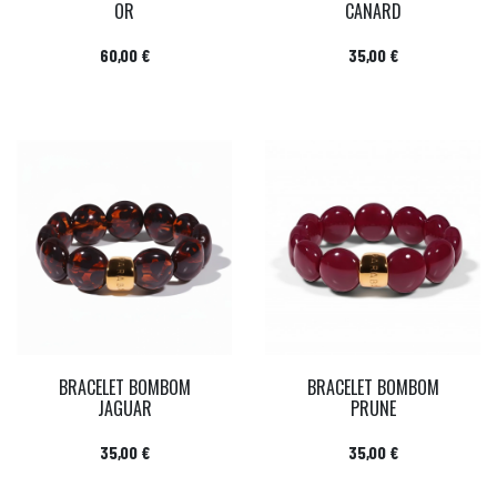
OR
CANARD
Prix
Prix
60,00 €
35,00 €
BRACELET BOMBOM
BRACELET BOMBOM
JAGUAR
PRUNE
Prix
Prix
35,00 €
35,00 €