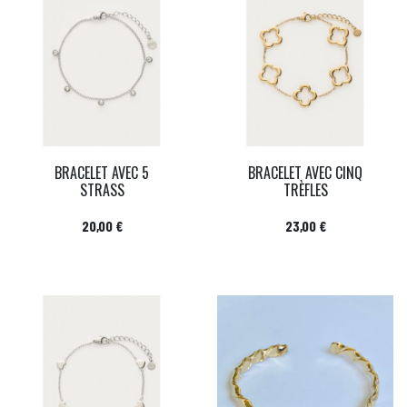
BRACELET AVEC 5
BRACELET AVEC CINQ
STRASS
TRÈFLES
Prix
Prix
20,00 €
23,00 €