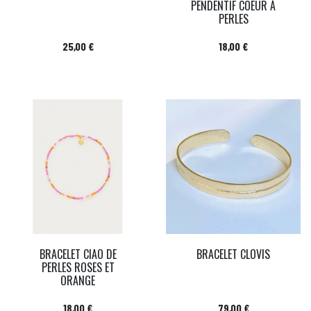
PENDENTIF COEUR À
PERLES
Prix
Prix
25,00 €
18,00 €
BRACELET CIAO DE
BRACELET CLOVIS
PERLES ROSES ET
ORANGE
Prix
Prix
18,00 €
79,00 €