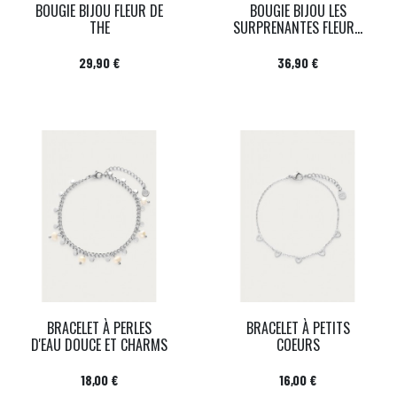
BOUGIE BIJOU FLEUR DE
BOUGIE BIJOU LES
THE
SURPRENANTES FLEUR...
Prix
Prix
29,90 €
36,90 €
BRACELET À PERLES
BRACELET À PETITS
D'EAU DOUCE ET CHARMS
COEURS
Prix
Prix
18,00 €
16,00 €