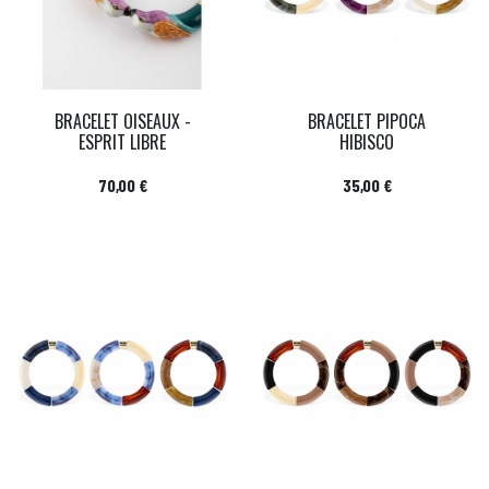
BRACELET OISEAUX -
BRACELET PIPOCA
ESPRIT LIBRE
HIBISCO
Prix
Prix
70,00 €
35,00 €