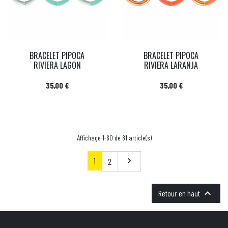
BRACELET PIPOCA
BRACELET PIPOCA
RIVIERA LAGON
RIVIERA LARANJA
Prix
Prix
35,00 €
35,00 €
Affichage 1-60 de 81 article(s)
1
Suivant
2


Retour en haut