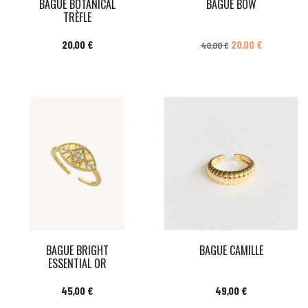
BAGUE BOTANICAL
BAGUE BOW
TRÈFLE
Prix
Prix de base
Prix
20,00 €
20,00 €
40,00 €
BAGUE BRIGHT
BAGUE CAMILLE
ESSENTIAL OR
Prix
Prix
45,00 €
49,00 €