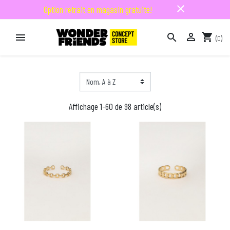
close
Option retrait en magasin gratuite!

shopping_cart


(0)

Affichage 1-60 de 98 article(s)