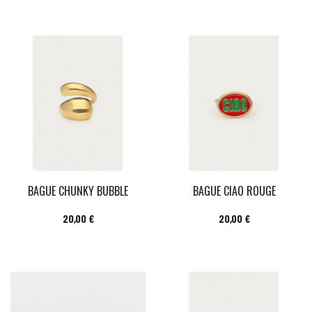
BAGUE CHUNKY BUBBLE
BAGUE CIAO ROUGE
Prix
Prix
20,00 €
20,00 €