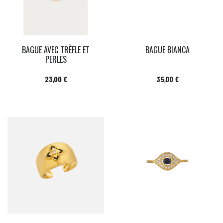
BAGUE AVEC TRÈFLE ET
BAGUE BIANCA
PERLES
Prix
Prix
23,00 €
35,00 €