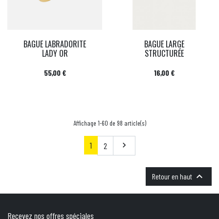
BAGUE LABRADORITE
BAGUE LARGE
LADY OR
STRUCTURÉE
Prix
Prix
55,00 €
16,00 €
Affichage 1-60 de 98 article(s)
1
Suivant
2


Retour en haut
Recevez nos offres spéciales