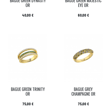
BAGUE GREEN DYNASTY
BAGUE GREEN MAJESTIC
OR
EYE OR
Prix
Prix
40,00 €
60,00 €
BAGUE GREEN TRINITY
BAGUE GREY
OR
CHAMPAGNE OR
Prix
Prix
75,00 €
75,00 €