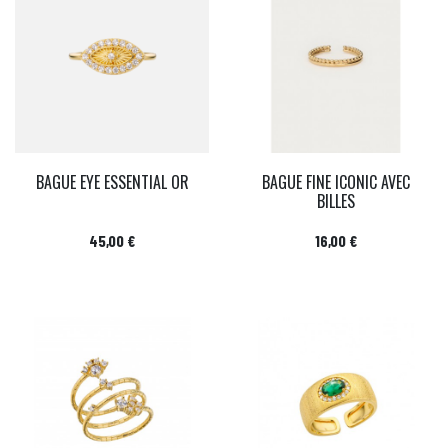
BAGUE EYE ESSENTIAL OR
BAGUE FINE ICONIC AVEC
BILLES
Prix
Prix
45,00 €
16,00 €