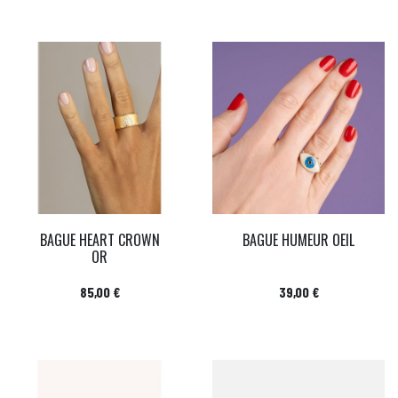
BAGUE HEART CROWN
BAGUE HUMEUR OEIL
OR
Prix
Prix
85,00 €
39,00 €