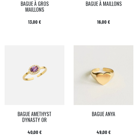
BAGUE À GROS
BAGUE À MAILLONS
MAILLONS
Prix
Prix
13,00 €
16,00 €
BAGUE AMETHYST
BAGUE ANYA
DYNASTY OR
Prix
Prix
40,00 €
49,00 €