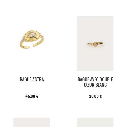
BAGUE ASTRA
BAGUE AVEC DOUBLE
CŒUR BLANC
Prix
Prix
45,00 €
20,00 €