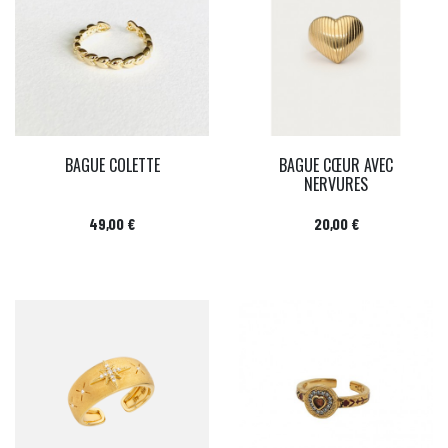
BAGUE COLETTE
BAGUE CŒUR AVEC
NERVURES
Prix
Prix
49,00 €
20,00 €