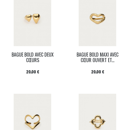
BAGUE BOLD AVEC DEUX
BAGUE BOLD MAXI AVEC
CŒURS
CŒUR OUVERT ET...
Prix
Prix
20,00 €
20,00 €