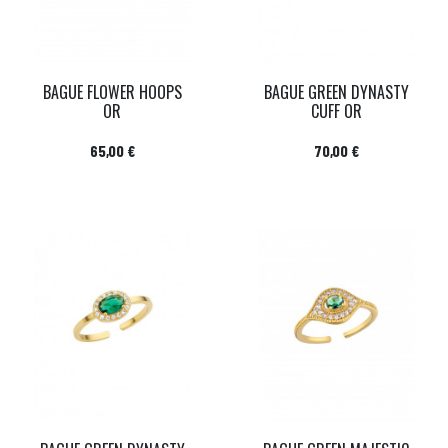
BAGUE FLOWER HOOPS
BAGUE GREEN DYNASTY
OR
CUFF OR
Prix
Prix
65,00 €
70,00 €