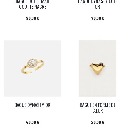
BAGUE DOLIE EMAIL
BAGUE DYNASTY CUFF
GOUTTE NACRE
OR
Prix
Prix
80,00 €
70,00 €
BAGUE DYNASTY OR
BAGUE EN FORME DE
CŒUR
Prix
Prix
40,00 €
20,00 €