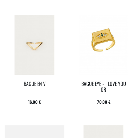
BAGUE EN V
BAGUE EYE - I LOVE YOU
OR
Prix
Prix
16,00 €
70,00 €