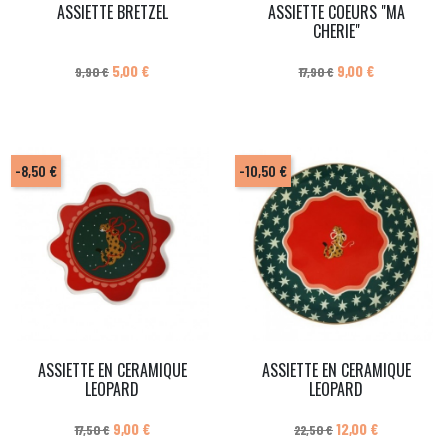
ASSIETTE BRETZEL
ASSIETTE COEURS "MA
CHERIE"
Prix de base
Prix
Prix de base
Prix
5,00 €
9,00 €
9,90 €
17,90 €
-8,50 €
-10,50 €
ASSIETTE EN CERAMIQUE
ASSIETTE EN CERAMIQUE
LEOPARD
LEOPARD
Prix de base
Prix
Prix de base
Prix
9,00 €
12,00 €
17,50 €
22,50 €