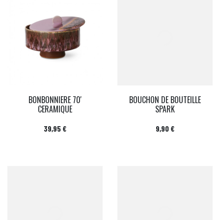
BONBONNIERE 70'
BOUCHON DE BOUTEILLE
CERAMIQUE
SPARK
Prix
Prix
39,95 €
9,90 €