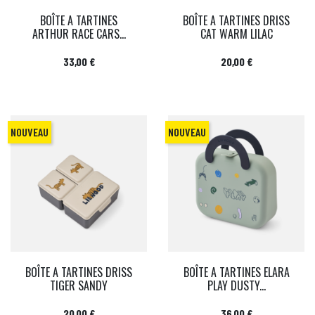
BOÎTE A TARTINES
BOÎTE A TARTINES DRISS
ARTHUR RACE CARS...
CAT WARM LILAC
Prix
Prix
33,00 €
20,00 €
NOUVEAU
NOUVEAU
BOÎTE A TARTINES DRISS
BOÎTE A TARTINES ELARA
TIGER SANDY
PLAY DUSTY...
Prix
Prix
20,00 €
36,00 €