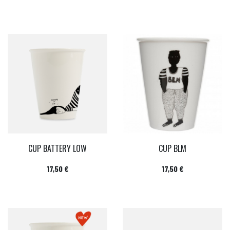
CUP BATTERY LOW
CUP BLM
Prix
Prix
17,50 €
17,50 €