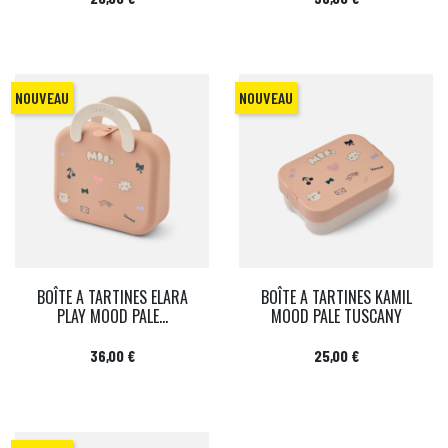
NOUVEAU
NOUVEAU
BOÎTE A TARTINES ELARA
BOÎTE A TARTINES KAMIL
PLAY MOOD PALE...
MOOD PALE TUSCANY
Prix
Prix
36,00 €
25,00 €