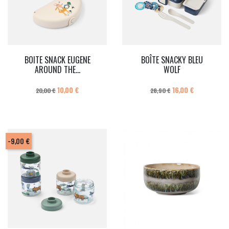
BOITE SNACK EUGENE
BOÎTE SNACKY BLEU
AROUND THE...
WOLF
Prix de base
Prix
Prix de base
Prix
10,00 €
16,00 €
20,00 €
28,90 €
-9,00 €