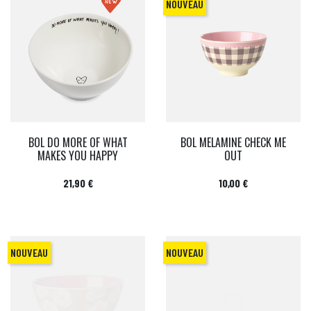
NOUVEAU
BOL DO MORE OF WHAT
BOL MELAMINE CHECK ME
MAKES YOU HAPPY
OUT
Prix
Prix
21,90 €
10,00 €
NOUVEAU
NOUVEAU