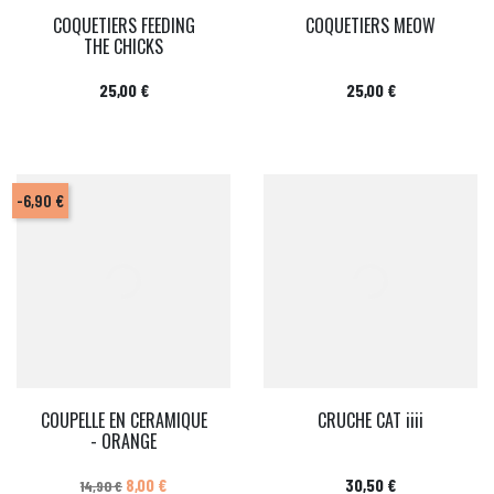
COQUETIERS FEEDING
COQUETIERS MEOW
THE CHICKS
Prix
Prix
25,00 €
25,00 €
-6,90 €
COUPELLE EN CERAMIQUE
CRUCHE CAT iiii
- ORANGE
Prix de base
Prix
Prix
8,00 €
30,50 €
14,90 €