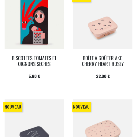
BISCOTTES TOMATES ET
BOÎTE A GOÛTER AKO
OIGNONS SECHES
CHERRY HEART ROSEY
Prix
Prix
5,60 €
22,00 €
NOUVEAU
NOUVEAU