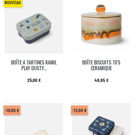
NOUVEAU
BOÎTE A TARTINES KAMIL
BOÎTE BISCUITS 70'S
PLAY DUSTY...
CERAMIQUE
Prix
Prix
25,00 €
49,95 €
-10,00 €
-12,90 €