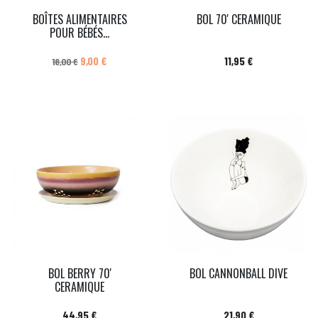
BOÎTES ALIMENTAIRES
BOL 70' CERAMIQUE
POUR BÉBÉS...
Prix de base
Prix
Prix
9,00 €
11,95 €
18,00 €
BOL BERRY 70'
BOL CANNONBALL DIVE
CERAMIQUE
Prix
Prix
44,95 €
21,90 €