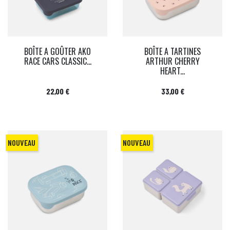
BOÎTE A GOÛTER AKO
BOÎTE A TARTINES
RACE CARS CLASSIC...
ARTHUR CHERRY
HEART...
Prix
Prix
22,00 €
33,00 €
NOUVEAU
NOUVEAU