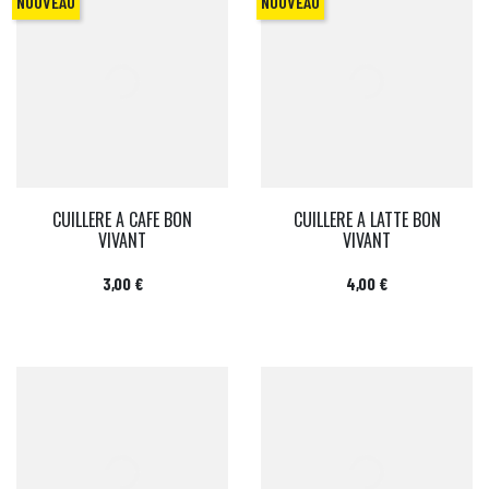
NOUVEAU
NOUVEAU
CUILLERE A CAFE BON
CUILLERE A LATTE BON
VIVANT
VIVANT
Prix
Prix
3,00 €
4,00 €