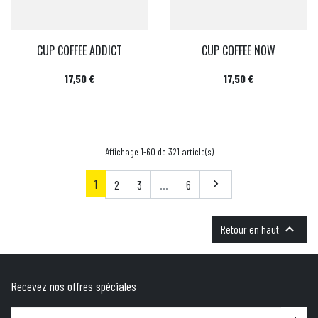
CUP COFFEE ADDICT
CUP COFFEE NOW
Prix
Prix
17,50 €
17,50 €
Affichage 1-60 de 321 article(s)
1
Suivant
2
3
…
6


Retour en haut
Recevez nos offres spéciales