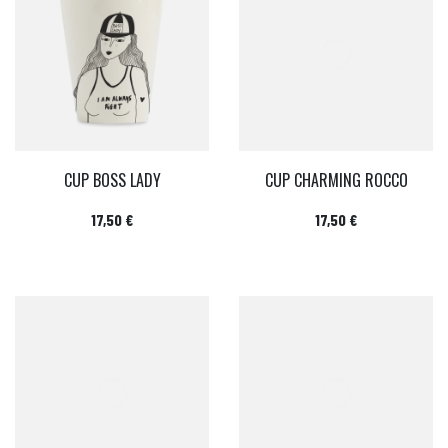
CUP BOSS LADY
CUP CHARMING ROCCO
Prix
Prix
17,50 €
17,50 €