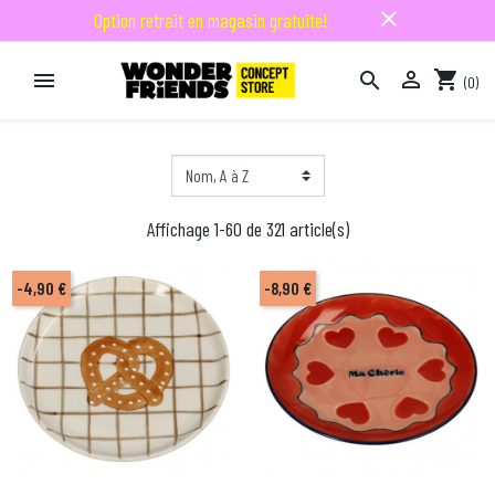
close
Option retrait en magasin gratuite!

shopping_cart


(0)

Affichage 1-60 de 321 article(s)
-4,90 €
-8,90 €