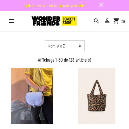
close
Option retrait en magasin gratuite!

shopping_cart


(0)

Affichage 1-60 de 123 article(s)