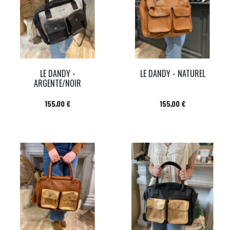
LE DANDY -
LE DANDY - NATUREL
ARGENTE/NOIR
Prix
Prix
155,00 €
155,00 €