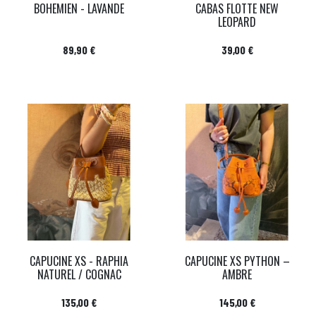
BOHEMIEN - LAVANDE
CABAS FLOTTE NEW
LEOPARD
Prix
Prix
89,90 €
39,00 €
CAPUCINE XS - RAPHIA
CAPUCINE XS PYTHON –
NATUREL / COGNAC
AMBRE
Prix
Prix
135,00 €
145,00 €