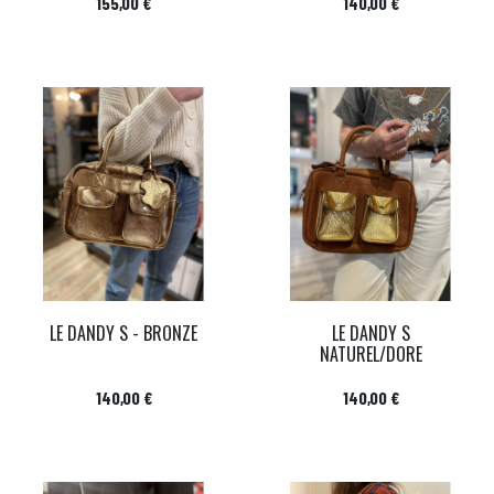
Prix
Prix
155,00 €
140,00 €
LE DANDY S - BRONZE
LE DANDY S
NATUREL/DORE
Prix
Prix
140,00 €
140,00 €