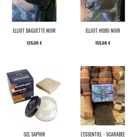
ELLIOT BAGUETTE NOIR
ELLIOT HOBO NOIR
Prix
Prix
125,00 €
155,00 €
GEL SAPHIR
L'ESSENTIEL - SCARABEE