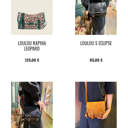
LOULOU RAPHIA
LOULOU S ECLIPSE
LEOPARD
Prix
Prix
125,00 €
85,00 €