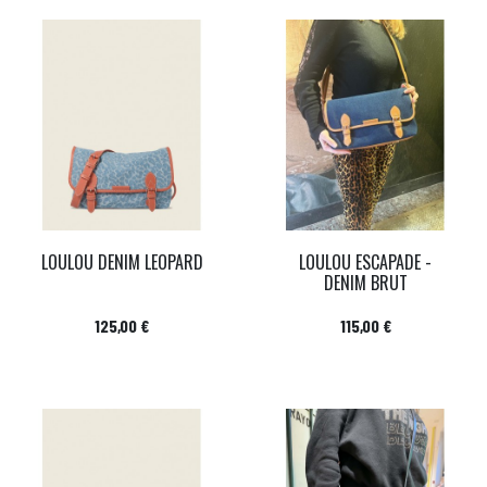
LOULOU DENIM LEOPARD
LOULOU ESCAPADE -
DENIM BRUT
Prix
Prix
125,00 €
115,00 €