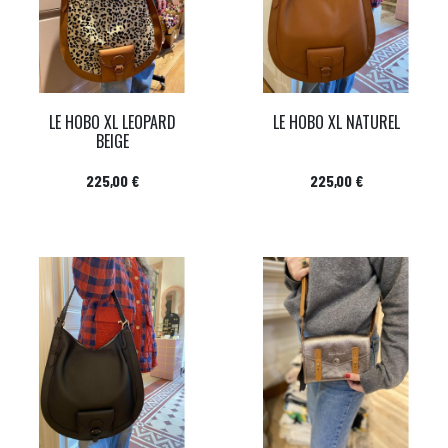
LE HOBO XL LEOPARD
LE HOBO XL NATUREL
BEIGE
Prix
Prix
225,00 €
225,00 €