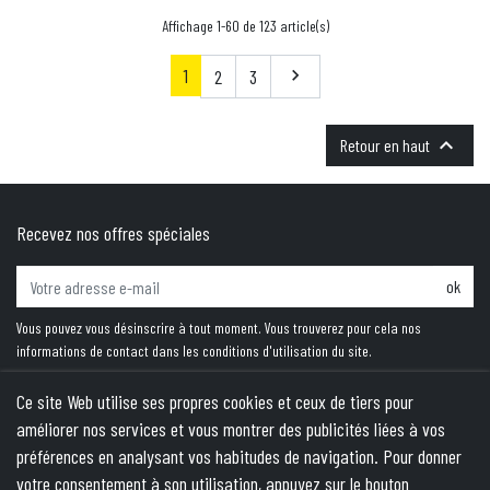
Affichage 1-60 de 123 article(s)
1
Suivant
2
3


Retour en haut
Recevez nos offres spéciales
ok
Vous pouvez vous désinscrire à tout moment. Vous trouverez pour cela nos
informations de contact dans les conditions d'utilisation du site.
Ce site Web utilise ses propres cookies et ceux de tiers pour
améliorer nos services et vous montrer des publicités liées à vos
PRODUITS
préférences en analysant vos habitudes de navigation. Pour donner
votre consentement à son utilisation, appuyez sur le bouton
NOTRE SOCIÉTÉ