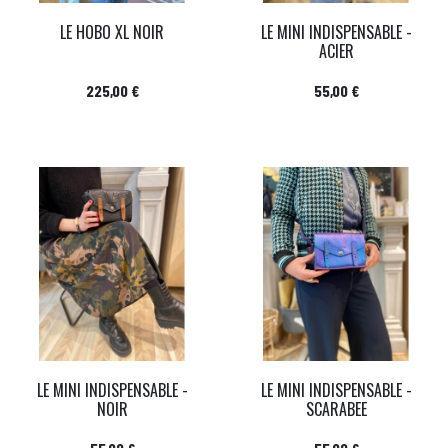
LE HOBO XL NOIR
LE MINI INDISPENSABLE -
ACIER
Prix
Prix
225,00 €
55,00 €
LE MINI INDISPENSABLE -
LE MINI INDISPENSABLE -
NOIR
SCARABEE
Prix
Prix