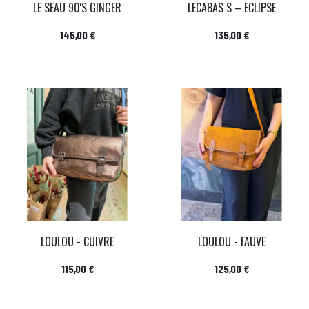
LE SEAU 90'S GINGER
LECABAS S – ECLIPSE
Prix
Prix
145,00 €
135,00 €
LOULOU - CUIVRE
LOULOU - FAUVE
Prix
Prix
115,00 €
125,00 €