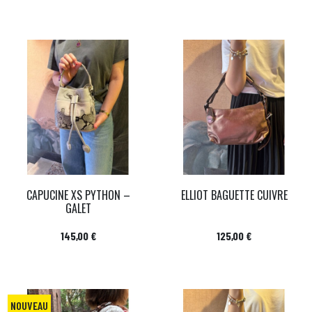
CAPUCINE XS PYTHON –
ELLIOT BAGUETTE CUIVRE
GALET
Prix
Prix
145,00 €
125,00 €
NOUVEAU