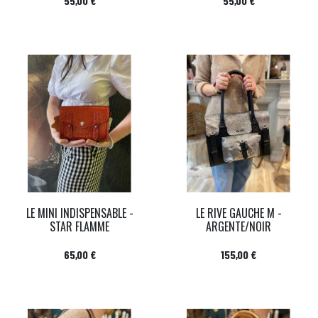
55,00 €
55,00 €
LE MINI INDISPENSABLE -
LE RIVE GAUCHE M -
STAR FLAMME
ARGENTE/NOIR
Prix
Prix
65,00 €
155,00 €