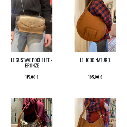
LE GUSTAVE POCHETTE -
LE HOBO NATUREL
BRONZE
Prix
Prix
115,00 €
185,00 €