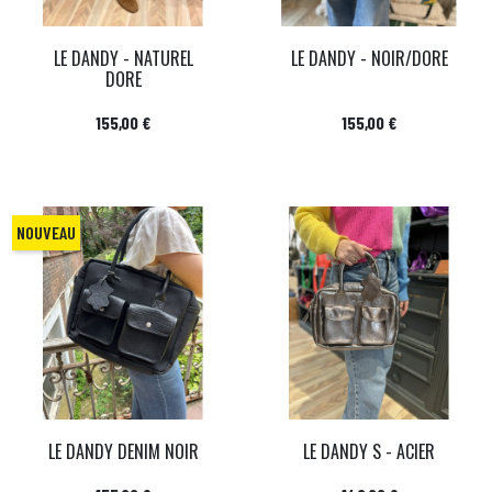
LE DANDY - NATUREL
LE DANDY - NOIR/DORE
DORE
Prix
Prix
155,00 €
155,00 €
NOUVEAU
LE DANDY DENIM NOIR
LE DANDY S - ACIER