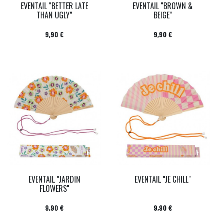
EVENTAIL "BETTER LATE
EVENTAIL "BROWN &
THAN UGLY"
BEIGE"
Prix
Prix
9,90 €
9,90 €
EVENTAIL "JARDIN
EVENTAIL "JE CHILL"
FLOWERS"
Prix
Prix
9,90 €
9,90 €