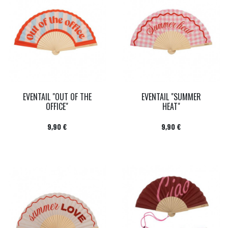
EVENTAIL "OUT OF THE
EVENTAIL "SUMMER
OFFICE"
HEAT"
Prix
Prix
9,90 €
9,90 €