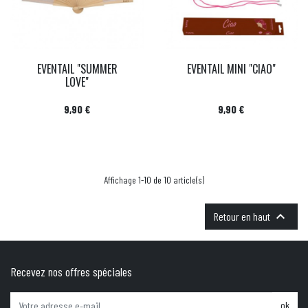
EVENTAIL "SUMMER
EVENTAIL MINI "CIAO"
LOVE"
Prix
Prix
9,90 €
9,90 €
Affichage 1-10 de 10 article(s)

Retour en haut
Recevez nos offres spéciales
ok