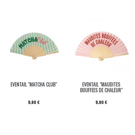
EVENTAIL "MATCHA CLUB"
EVENTAIL "MAUDITES
BOUFFEES DE CHALEUR"
Prix
Prix
9,90 €
9,90 €