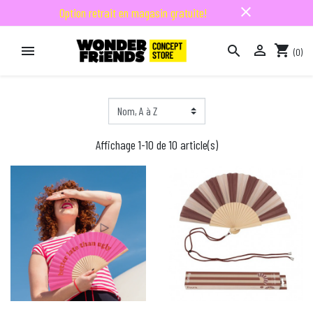
close
Option retrait en magasin gratuite!

shopping_cart


(0)

Affichage 1-10 de 10 article(s)