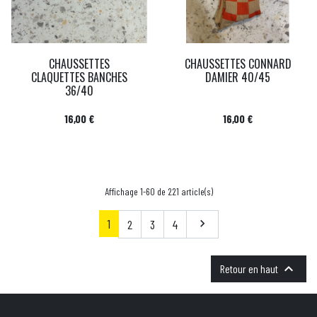
CHAUSSETTES
CHAUSSETTES CONNARD
CLAQUETTES BANCHES
DAMIER 40/45
36/40
Prix
Prix
16,00 €
16,00 €
Affichage 1-60 de 221 article(s)
1
Suivant
2
3
4


Retour en haut