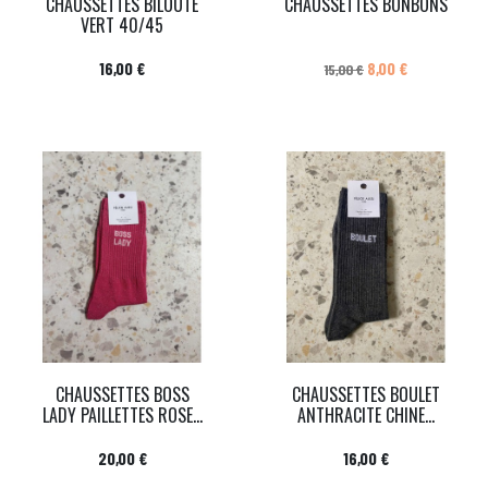
CHAUSSETTES BILOUTE
CHAUSSETTES BONBONS
VERT 40/45
Prix
Prix de base
Prix
16,00 €
8,00 €
15,00 €
CHAUSSETTES BOSS
CHAUSSETTES BOULET
LADY PAILLETTES ROSE...
ANTHRACITE CHINE...
Prix
Prix
20,00 €
16,00 €