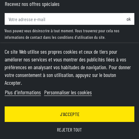
Recevez nos offres spéciales
ok
Vous pouvez vous désinscrire à tout moment. Vous trouverez pour cela nos
informations de contact dans les conditions d'utilisation du site.
Ce site Web utilise ses propres cookies et ceux de tiers pour
améliorer nos services et vous montrer des publicités liées à vos
PRODUITS
préférences en analysant vos habitudes de navigation. Pour donner
votre consentement à son utilisation, appuyez sur le bouton
NOTRE SOCIÉTÉ
Accepter.
VOTRE COMPTE
Plus d'informations
Personnaliser les cookies
INFORMATIONS
J'ACCEPTE
© 2026 - Theme by Wepika
- This site is protected by reCAPTCHA
and the Google
Privacy Policy
&
Terms of Service
apply
REJETER TOUT