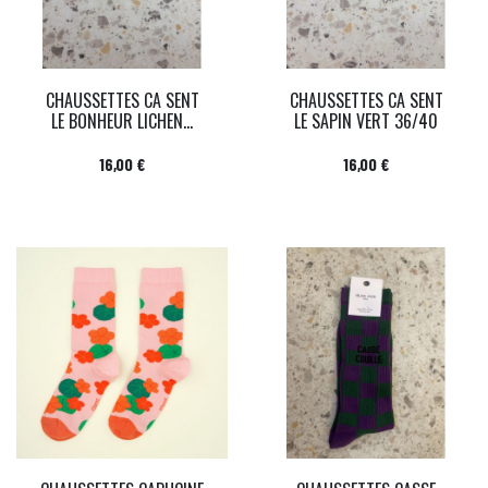
CHAUSSETTES CA SENT
CHAUSSETTES CA SENT
LE BONHEUR LICHEN...
LE SAPIN VERT 36/40
Prix
Prix
16,00 €
16,00 €