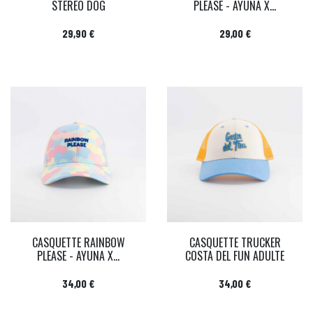
STEREO DOG
PLEASE - AYUNA X...
Prix
Prix
29,90 €
29,00 €
CASQUETTE RAINBOW
CASQUETTE TRUCKER
PLEASE - AYUNA X...
COSTA DEL FUN ADULTE
Prix
Prix
34,00 €
34,00 €