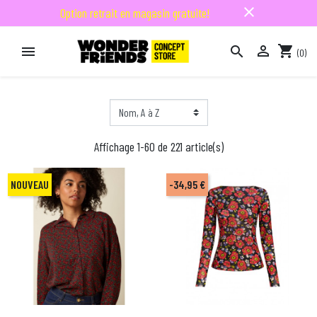
close
Option retrait en magasin gratuite!

shopping_cart


(0)

Affichage 1-60 de 221 article(s)
NOUVEAU
-34,95 €