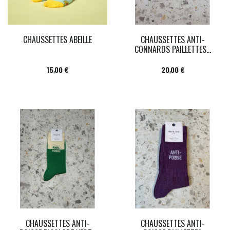
CHAUSSETTES ABEILLE
CHAUSSETTES ANTI-
CONNARDS PAILLETTES...
Prix
Prix
15,00 €
20,00 €
CHAUSSETTES ANTI-
CHAUSSETTES ANTI-