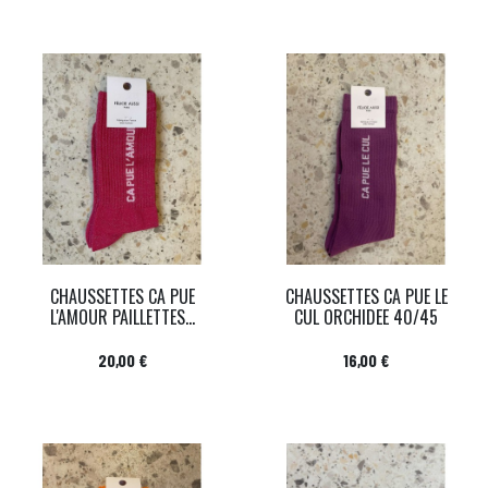
CHAUSSETTES CA PUE
CHAUSSETTES CA PUE LE
L'AMOUR PAILLETTES...
CUL ORCHIDEE 40/45
Prix
Prix
20,00 €
16,00 €