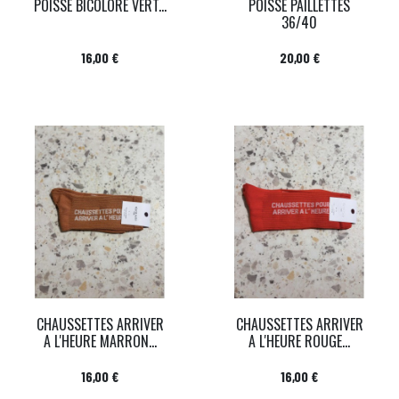
POISSE BICOLORE VERT...
POISSE PAILLETTES
36/40
Prix
Prix
16,00 €
20,00 €
CHAUSSETTES ARRIVER
CHAUSSETTES ARRIVER
A L'HEURE MARRON...
A L'HEURE ROUGE...
Prix
Prix
16,00 €
16,00 €