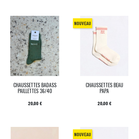
NOUVEAU
CHAUSSETTES BADASS
CHAUSSETTES BEAU
PAILLETTES 36/40
PAPA
Prix
Prix
20,00 €
20,00 €
NOUVEAU