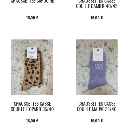
CHAUSSETTES CAPUCINE
CHAUSSETTES CASSE
COUILLE DAMIER 40/45
Prix
Prix
15,00 €
16,00 €
CHAUSSETTES CASSE
CHAUSSETTES CASSE
COUILLE LEOPARD 36/40
COUILLE MAUVE 36/40
Prix
Prix
16,00 €
16,00 €