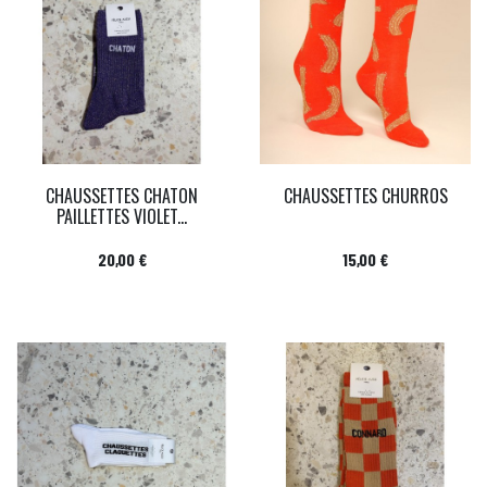
CHAUSSETTES CHATON
CHAUSSETTES CHURROS
PAILLETTES VIOLET...
Prix
Prix
20,00 €
15,00 €