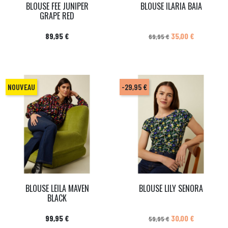
BLOUSE FEE JUNIPER
BLOUSE ILARIA BAIA
GRAPE RED
Prix
Prix de base
Prix
89,95 €
35,00 €
69,95 €
NOUVEAU
-29,95 €
BLOUSE LEILA MAVEN
BLOUSE LILY SENORA
BLACK
Prix
Prix de base
Prix
99,95 €
30,00 €
59,95 €