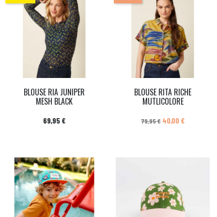
BLOUSE RIA JUNIPER
BLOUSE RITA RICHE
MESH BLACK
MUTLICOLORE
Prix
Prix de base
Prix
69,95 €
40,00 €
79,95 €