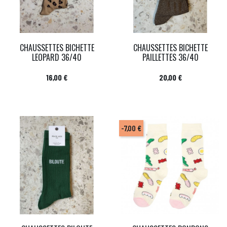
CHAUSSETTES BICHETTE
CHAUSSETTES BICHETTE
LEOPARD 36/40
PAILLETTES 36/40
Prix
Prix
16,00 €
20,00 €
-7,00 €