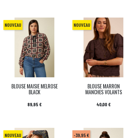
NOUVEAU
NOUVEAU
BLOUSE MAISIE MELROSE
BLOUSE MARRON
BLACK
MANCHES VOLANTS
Prix
Prix
89,95 €
40,00 €
NOUVEAU
-39,95 €