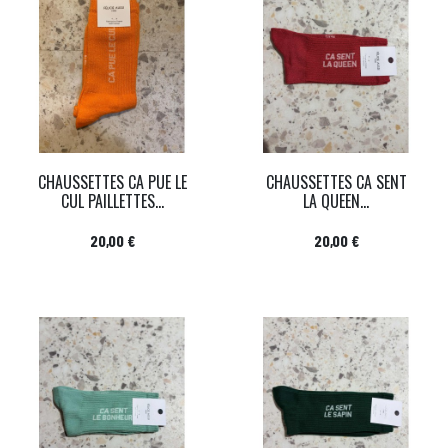
CHAUSSETTES CA PUE LE
CHAUSSETTES CA SENT
CUL PAILLETTES...
LA QUEEN...
Prix
Prix
20,00 €
20,00 €