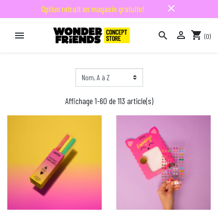
close
Option retrait en magasin gratuite!

shopping_cart


(0)

Affichage 1-60 de 113 article(s)