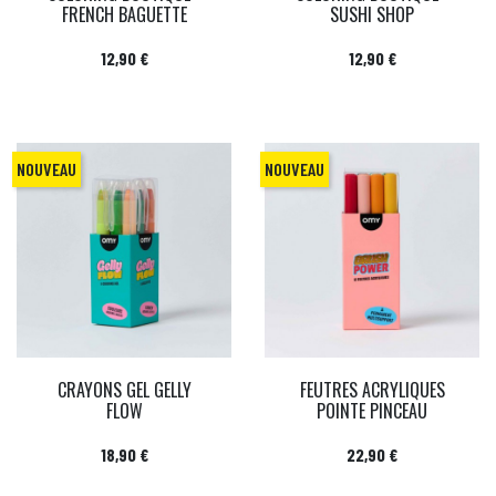
FRENCH BAGUETTE
SUSHI SHOP
Prix
Prix
12,90 €
12,90 €
NOUVEAU
NOUVEAU
CRAYONS GEL GELLY
FEUTRES ACRYLIQUES
FLOW
POINTE PINCEAU
Prix
Prix
18,90 €
22,90 €