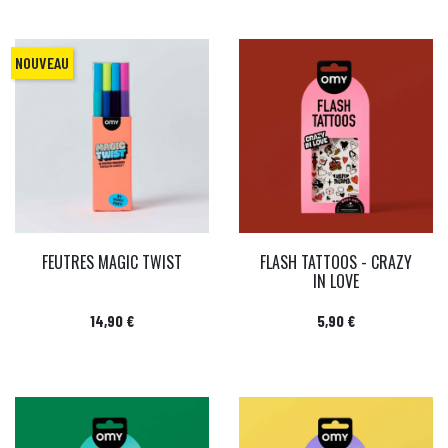
NOUVEAU
FEUTRES MAGIC TWIST
FLASH TATTOOS - CRAZY
IN LOVE
Prix
Prix
14,90 €
5,90 €