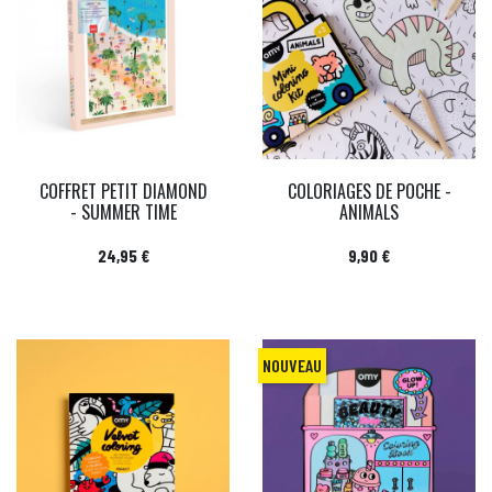
COFFRET PETIT DIAMOND
COLORIAGES DE POCHE -
- SUMMER TIME
ANIMALS
Prix
Prix
24,95 €
9,90 €
NOUVEAU