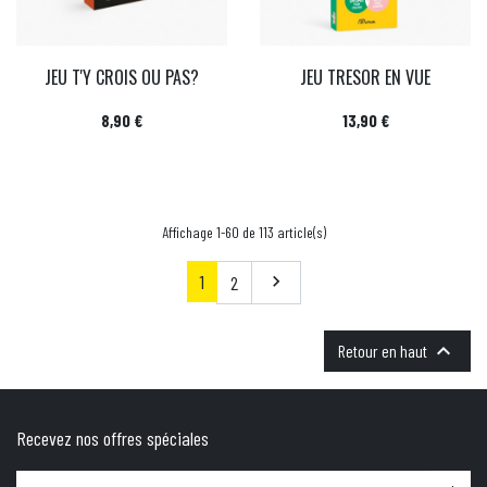
JEU T'Y CROIS OU PAS?
JEU TRESOR EN VUE
Prix
Prix
8,90 €
13,90 €
Affichage 1-60 de 113 article(s)
1
Suivant
2


Retour en haut
Recevez nos offres spéciales