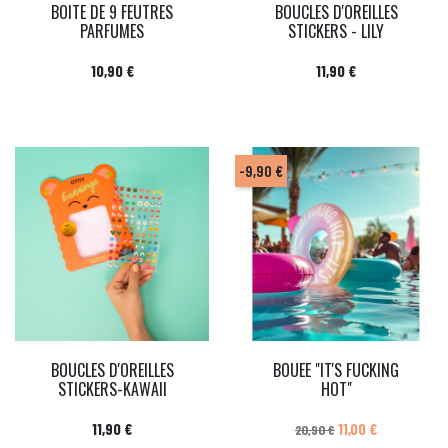
BOITE DE 9 FEUTRES
BOUCLES D'OREILLES
PARFUMES
STICKERS - LILY
Prix
Prix
10,90 €
11,90 €
-9,90 €
BOUCLES D'OREILLES
BOUEE "IT'S FUCKING
STICKERS-KAWAII
HOT"
Prix
Prix de base
Prix
11,90 €
11,00 €
20,90 €