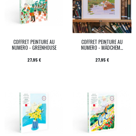
COFFRET PEINTURE AU
COFFRET PEINTURE AU
NUMERO - GREENHOUSE
NUMERO - MÄDCHEM...
Prix
Prix
27,95 €
27,95 €