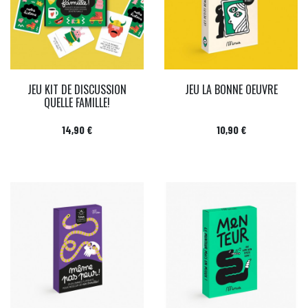
JEU KIT DE DISCUSSION
JEU LA BONNE OEUVRE
QUELLE FAMILLE!
Prix
Prix
14,90 €
10,90 €