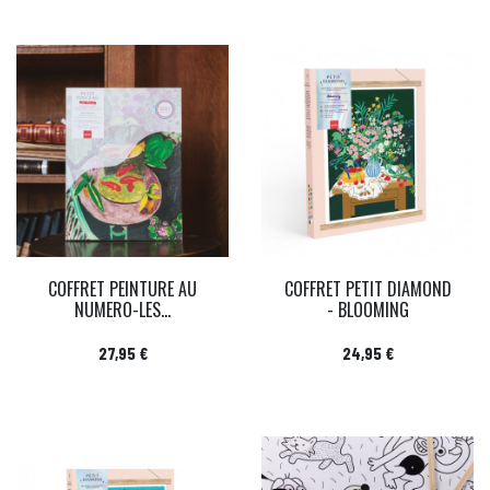
COFFRET PEINTURE AU
COFFRET PETIT DIAMOND
NUMERO-LES...
- BLOOMING
Prix
Prix
27,95 €
24,95 €