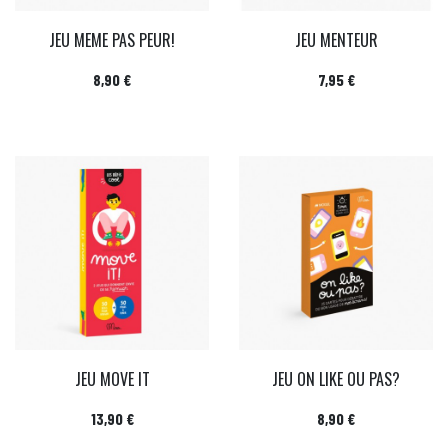
JEU MEME PAS PEUR!
JEU MENTEUR
Prix
Prix
8,90 €
7,95 €
JEU MOVE IT
JEU ON LIKE OU PAS?
Prix
Prix
13,90 €
8,90 €