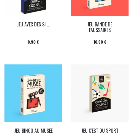
JEU AVEC DES SI ...
JEU BANDE DE
FAUSSAIRES
Prix
Prix
8,90 €
10,90 €
JEU BINGO AU MUSEE
JEU C'EST DU SPORT