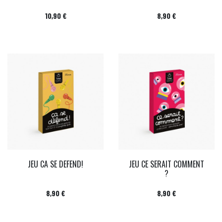
Prix
Prix
10,90 €
8,90 €
JEU CA SE DEFEND!
JEU CE SERAIT COMMENT
?
Prix
Prix
8,90 €
8,90 €