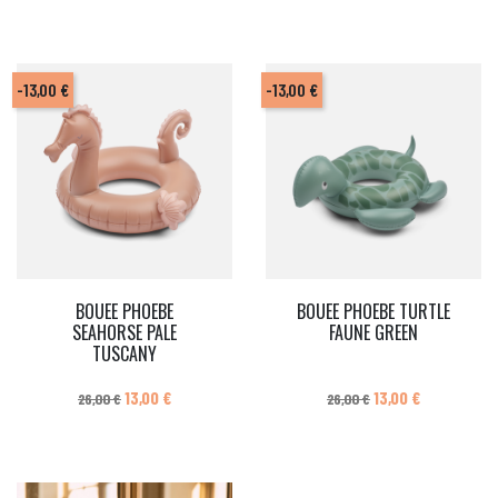
-13,00 €
-13,00 €
BOUEE PHOEBE
BOUEE PHOEBE TURTLE
SEAHORSE PALE
FAUNE GREEN
TUSCANY
Prix de base
Prix
Prix de base
Prix
13,00 €
13,00 €
26,00 €
26,00 €