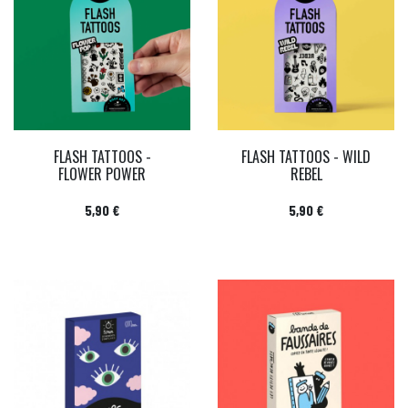
FLASH TATTOOS -
FLASH TATTOOS - WILD
FLOWER POWER
REBEL
Prix
Prix
5,90 €
5,90 €