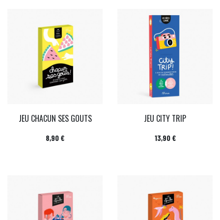
JEU CHACUN SES GOUTS
JEU CITY TRIP
Prix
Prix
8,90 €
13,90 €