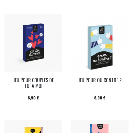
JEU POUR COUPLES DE
JEU POUR OU CONTRE ?
TOI A MOI
Prix
Prix
8,90 €
8,90 €