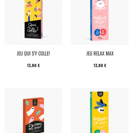
JEU QUI S'Y COLLE!
JEU RELAX MAX
Prix
Prix
13,90 €
13,90 €