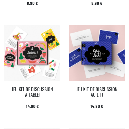
Prix
Prix
8,90 €
8,90 €
JEU KIT DE DISCUSSION
JEU KIT DE DISCUSSION
A TABLE!
AU LIT!
Prix
Prix
14,90 €
14,90 €