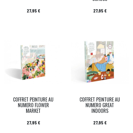
Prix
Prix
27,95 €
27,95 €
COFFRET PEINTURE AU
COFFRET PEINTURE AU
NUMERO FLOWER
NUMERO GREAT
MARKET
INDOORS
Prix
Prix
27,95 €
27,95 €