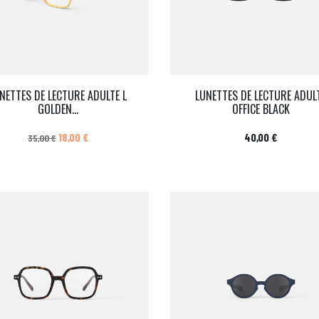
NETTES DE LECTURE ADULTE L
LUNETTES DE LECTURE ADUL
GOLDEN...
OFFICE BLACK
Prix de base
Prix
Prix
18,00 €
40,00 €
35,00 €