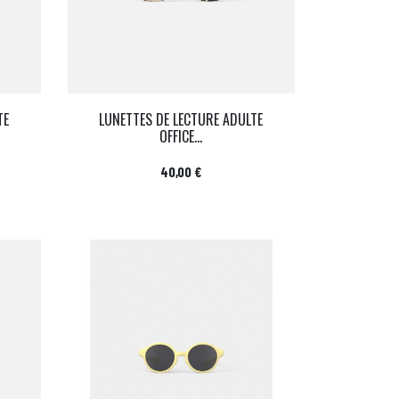
TE
LUNETTES DE LECTURE ADULTE
OFFICE...
Prix
40,00 €