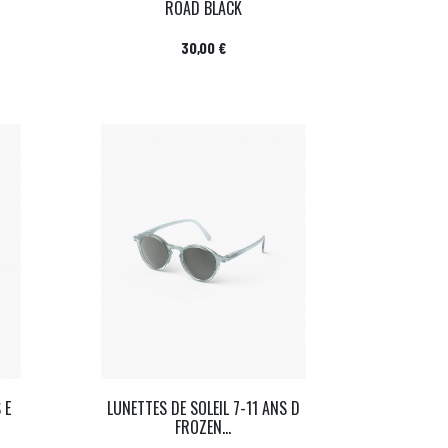
ROAD BLACK
Prix
30,00 €
 E
LUNETTES DE SOLEIL 7-11 ANS D
FROZEN...