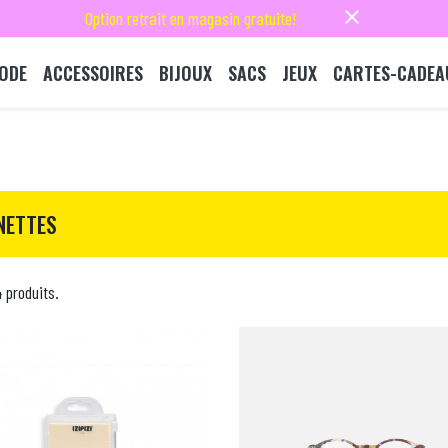
close
Option retrait en magasin gratuite!
ODE
ACCESSOIRES
BIJOUX
SACS
JEUX
CARTES-CADEA
NETTES
4 produits.