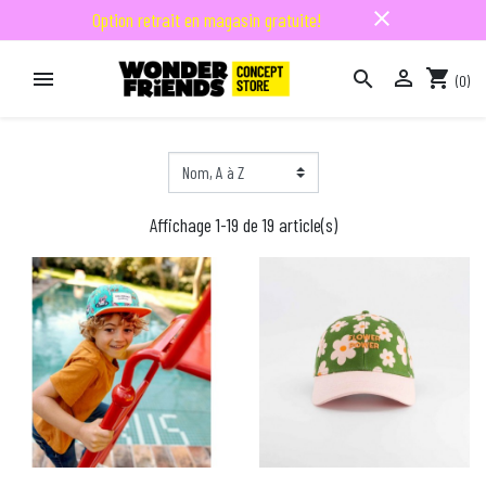
close
Option retrait en magasin gratuite!

shopping_cart


(0)

Affichage 1-19 de 19 article(s)