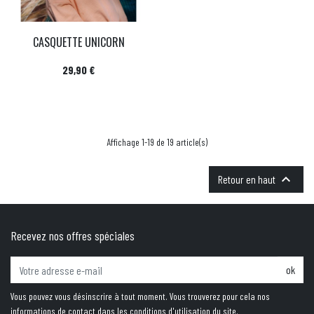
CASQUETTE UNICORN
Prix
29,90 €
Affichage 1-19 de 19 article(s)

Retour en haut
Recevez nos offres spéciales
ok
Vous pouvez vous désinscrire à tout moment. Vous trouverez pour cela nos
informations de contact dans les conditions d'utilisation du site.