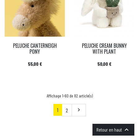
PELUCHE CANTERNEIGH
PELUCHE CREAM BUNNY
PONY
WITH PLANT
Prix
Prix
55,00 €
50,00 €
Affichage 1-60 de 82 article(s)
1
Suivant
2


Retour en haut