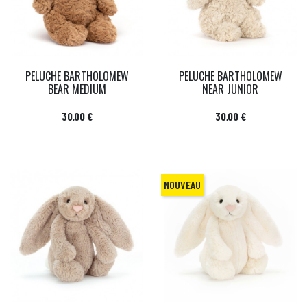
PELUCHE BARTHOLOMEW
PELUCHE BARTHOLOMEW
BEAR MEDIUM
NEAR JUNIOR
Prix
Prix
30,00 €
30,00 €
NOUVEAU