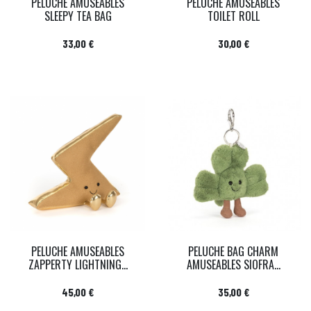
PELUCHE AMUSEABLES
PELUCHE AMUSEABLES
SLEEPY TEA BAG
TOILET ROLL
Prix
Prix
33,00 €
30,00 €
PELUCHE AMUSEABLES
PELUCHE BAG CHARM
ZAPPERTY LIGHTNING...
AMUSEABLES SIOFRA...
Prix
Prix
45,00 €
35,00 €