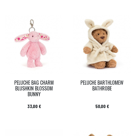
PELUCHE BAG CHARM
PELUCHE BARTHLOMEW
BLUSHKIN BLOSSOM
BATHROBE
BUNNY
Prix
Prix
33,00 €
50,00 €