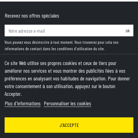
Recevez nos offres spéciales
ok
Vous pouvez vous désinscrire à tout moment. Vous trouverez pour cela nos
informations de contact dans les conditions d'utilisation du site.
Ce site Web utilise ses propres cookies et ceux de tiers pour
améliorer nos services et vous montrer des publicités liées à vos
PRODUITS
préférences en analysant vos habitudes de navigation. Pour donner
votre consentement à son utilisation, appuyez sur le bouton
NOTRE SOCIÉTÉ
Accepter.
VOTRE COMPTE
Plus d'informations
Personnaliser les cookies
INFORMATIONS
J'ACCEPTE
© 2026 - Theme by Wepika
- This site is protected by reCAPTCHA
and the Google
Privacy Policy
&
Terms of Service
apply