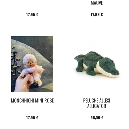
MAUVE
Prix
Prix
17,95 €
17,95 €
MONCHHICHI MINI ROSE
PELUCHE ALLEXI
ALLIGATOR
Prix
Prix
17,95 €
95,00 €