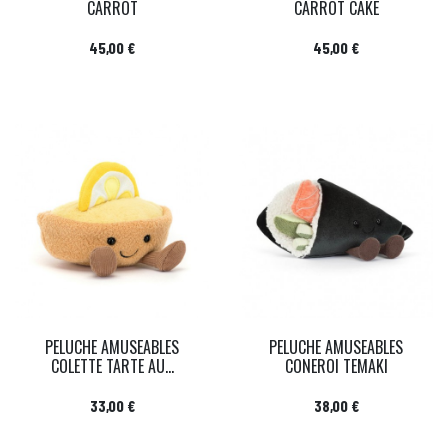
CARROT
CARROT CAKE
Prix
Prix
45,00 €
45,00 €
PELUCHE AMUSEABLES
PELUCHE AMUSEABLES
COLETTE TARTE AU...
CONEROI TEMAKI
Prix
Prix
33,00 €
38,00 €