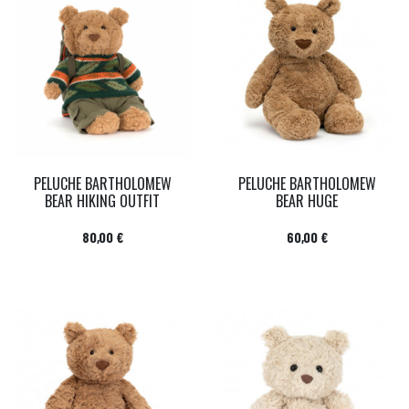
PELUCHE BARTHOLOMEW
PELUCHE BARTHOLOMEW
BEAR HIKING OUTFIT
BEAR HUGE
Prix
Prix
80,00 €
60,00 €