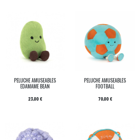
PELUCHE AMUSEABLES
PELUCHE AMUSEABLES
EDAMAME BEAN
FOOTBALL
Prix
Prix
23,00 €
70,00 €