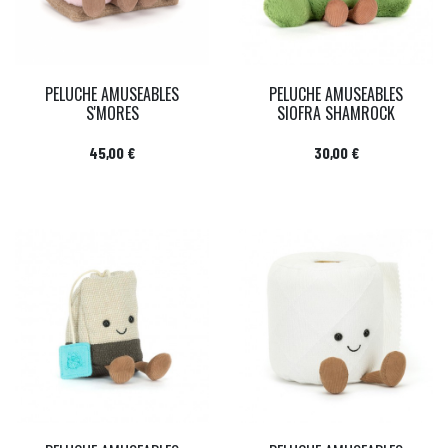
PELUCHE AMUSEABLES
PELUCHE AMUSEABLES
S'MORES
SIOFRA SHAMROCK
Prix
Prix
45,00 €
30,00 €