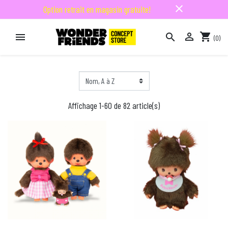
close
Option retrait en magasin gratuite!

shopping_cart


(0)

Affichage 1-60 de 82 article(s)