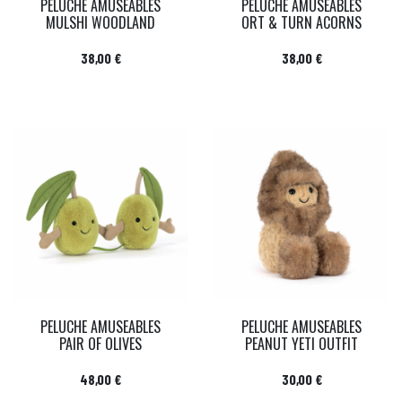
PELUCHE AMUSEABLES
PELUCHE AMUSEABLES
MULSHI WOODLAND
ORT & TURN ACORNS
Prix
Prix
38,00 €
38,00 €
PELUCHE AMUSEABLES
PELUCHE AMUSEABLES
PAIR OF OLIVES
PEANUT YETI OUTFIT
Prix
Prix
48,00 €
30,00 €