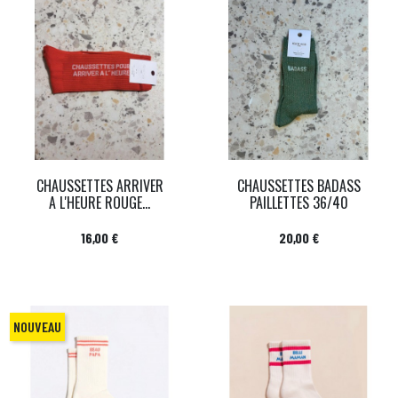
CHAUSSETTES ARRIVER
CHAUSSETTES BADASS
A L'HEURE ROUGE...
PAILLETTES 36/40
Prix
Prix
16,00 €
20,00 €
NOUVEAU