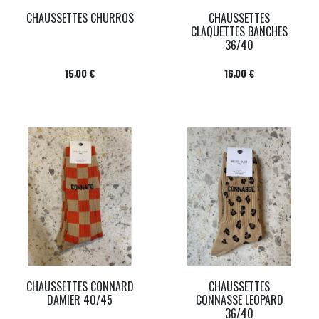
CHAUSSETTES CHURROS
CHAUSSETTES
CLAQUETTES BANCHES
36/40
Prix
Prix
15,00 €
16,00 €
CHAUSSETTES CONNARD
CHAUSSETTES
DAMIER 40/45
CONNASSE LEOPARD
36/40