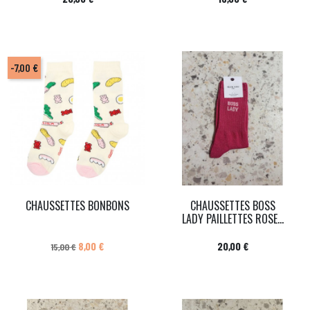
-7,00 €
CHAUSSETTES BONBONS
CHAUSSETTES BOSS
LADY PAILLETTES ROSE...
Prix de base
Prix
Prix
8,00 €
20,00 €
15,00 €