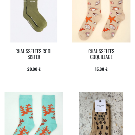
CHAUSSETTES COOL
CHAUSSETTES
SISTER
COQUILLAGE
Prix
Prix
20,00 €
15,00 €