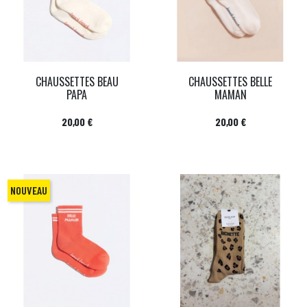
CHAUSSETTES BEAU
CHAUSSETTES BELLE
PAPA
MAMAN
Prix
Prix
20,00 €
20,00 €
NOUVEAU