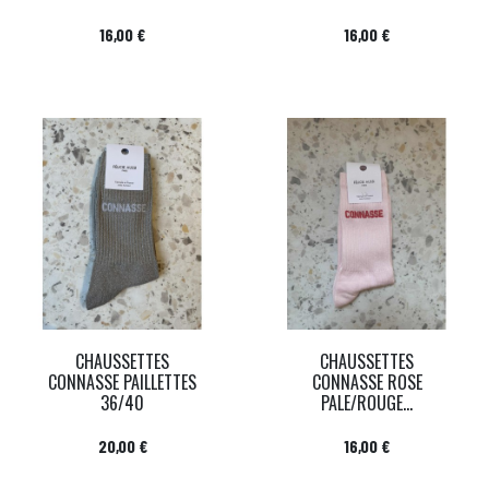
Prix
Prix
16,00 €
16,00 €
CHAUSSETTES
CHAUSSETTES
CONNASSE PAILLETTES
CONNASSE ROSE
36/40
PALE/ROUGE...
Prix
Prix
20,00 €
16,00 €