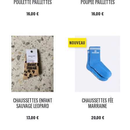
POULETTE PAILLETTES
POUPEE PAILLETTES
Prix
Prix
16,00 €
16,00 €
NOUVEAU
CHAUSSETTES ENFANT
CHAUSSETTES FÉE
SAUVAGE LEOPARD
MARRAINE
Prix
Prix
13,00 €
20,00 €