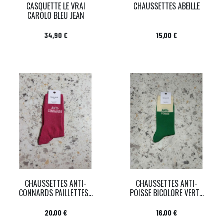
CASQUETTE LE VRAI
CHAUSSETTES ABEILLE
CAROLO BLEU JEAN
Prix
Prix
34,90 €
15,00 €
CHAUSSETTES ANTI-
CHAUSSETTES ANTI-
CONNARDS PAILLETTES...
POISSE BICOLORE VERT...
Prix
Prix
20,00 €
16,00 €