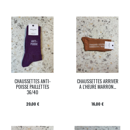
CHAUSSETTES ANTI-
CHAUSSETTES ARRIVER
POISSE PAILLETTES
A L'HEURE MARRON...
36/40
Prix
Prix
20,00 €
16,00 €