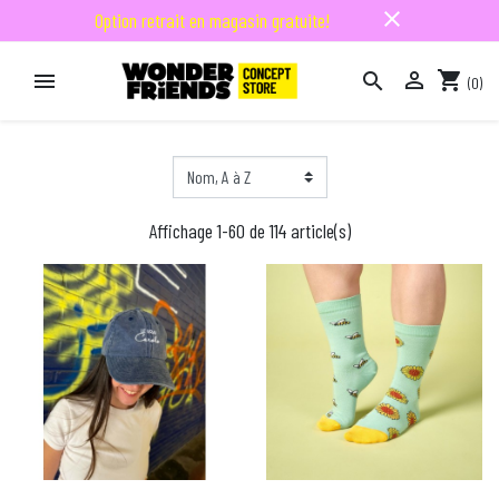
close
Option retrait en magasin gratuite!

shopping_cart


(0)

Affichage 1-60 de 114 article(s)