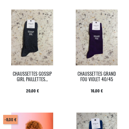
CHAUSSETTES GOSSIP
CHAUSSETTES GRAND
GIRL PAILLETTES...
FOU VIOLET 40/45
Prix
Prix
20,00 €
16,00 €
-8,00 €