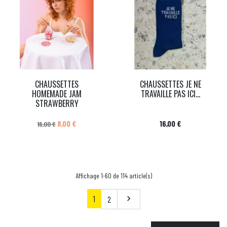
CHAUSSETTES
CHAUSSETTES JE NE
HOMEMADE JAM
TRAVAILLE PAS ICI...
STRAWBERRY
Prix de base
Prix
Prix
8,00 €
16,00 €
16,00 €
Affichage 1-60 de 114 article(s)
1
Suivant
2
