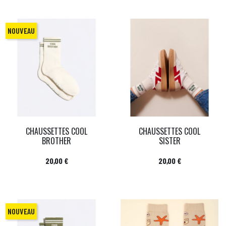
NOUVEAU
CHAUSSETTES COOL
CHAUSSETTES COOL
BROTHER
SISTER
Prix
Prix
20,00 €
20,00 €
NOUVEAU