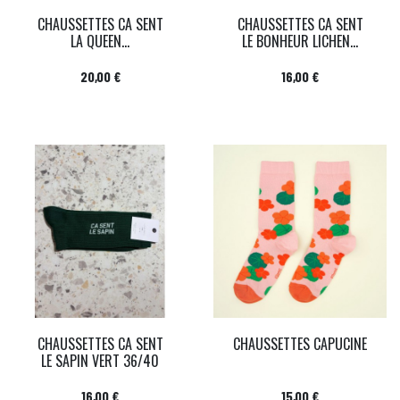
CHAUSSETTES CA SENT
CHAUSSETTES CA SENT
LA QUEEN...
LE BONHEUR LICHEN...
Prix
Prix
20,00 €
16,00 €
CHAUSSETTES CA SENT
CHAUSSETTES CAPUCINE
LE SAPIN VERT 36/40
Prix
Prix
16,00 €
15,00 €