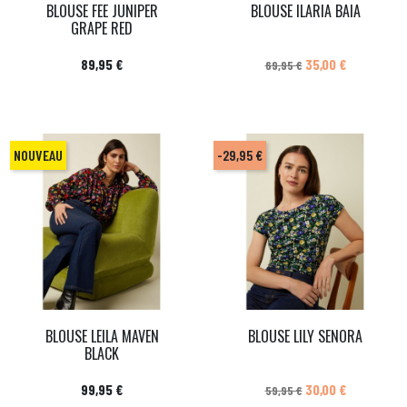
BLOUSE FEE JUNIPER
BLOUSE ILARIA BAIA
GRAPE RED
Prix
Prix de base
Prix
89,95 €
35,00 €
69,95 €
NOUVEAU
-29,95 €
BLOUSE LEILA MAVEN
BLOUSE LILY SENORA
BLACK
Prix
Prix de base
Prix
99,95 €
30,00 €
59,95 €