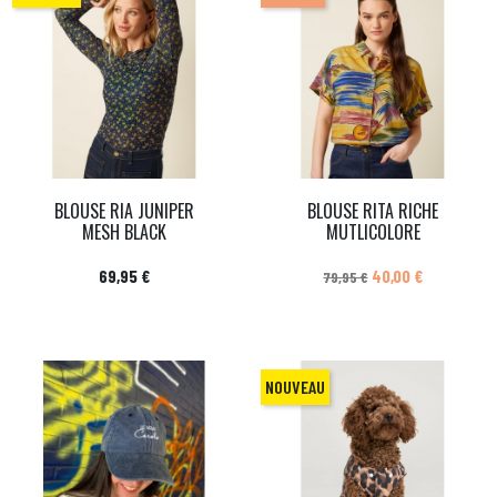
BLOUSE RIA JUNIPER
BLOUSE RITA RICHE
MESH BLACK
MUTLICOLORE
Prix
Prix de base
Prix
69,95 €
40,00 €
79,95 €
NOUVEAU