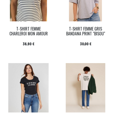
T-SHIRT FEMME
T-SHIRT FEMME GRIS
CHARLEROI MON AMOUR
BANDANA PRINT "BISOU"
Prix
Prix
36,90 €
30,00 €