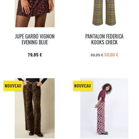
JUPE GARBO VIGNON
PANTALON FEDERICA
EVENING BLUE
KOOKS CHECK
Prix
Prix de base
Prix
79,95 €
50,00 €
99,95 €
NOUVEAU
NOUVEAU