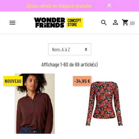
close
Option retrait en magasin gratuite!

shopping_cart


(0)

Affichage 1-60 de 69 article(s)
NOUVEAU
-34,95 €