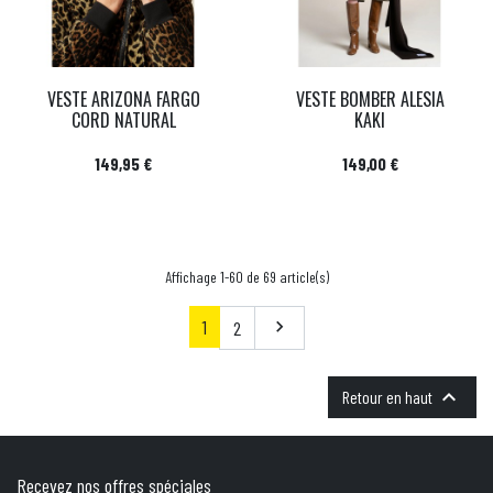
VESTE ARIZONA FARGO
VESTE BOMBER ALESIA
CORD NATURAL
KAKI
Prix
Prix
149,95 €
149,00 €
Affichage 1-60 de 69 article(s)
1
Suivant
2


Retour en haut
Recevez nos offres spéciales