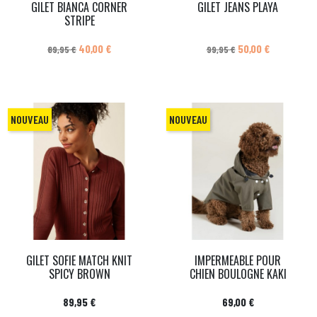
GILET BIANCA CORNER
GILET JEANS PLAYA
STRIPE
Prix de base
Prix
Prix de base
Prix
40,00 €
50,00 €
89,95 €
99,95 €
NOUVEAU
NOUVEAU
GILET SOFIE MATCH KNIT
IMPERMEABLE POUR
SPICY BROWN
CHIEN BOULOGNE KAKI
Prix
Prix
89,95 €
69,00 €