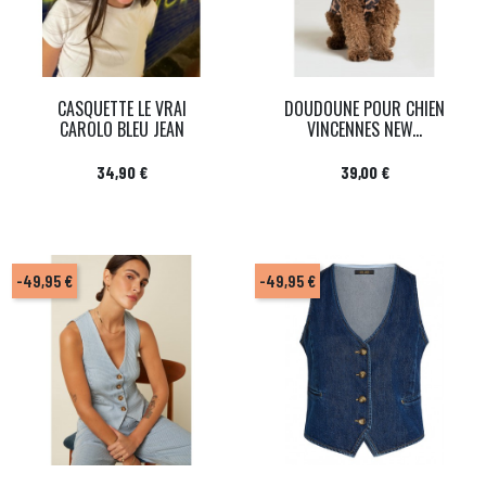
CASQUETTE LE VRAI
DOUDOUNE POUR CHIEN
CAROLO BLEU JEAN
VINCENNES NEW...
Prix
Prix
34,90 €
39,00 €
-49,95 €
-49,95 €