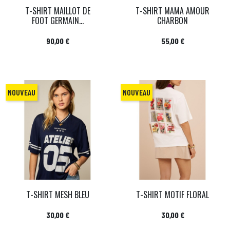
T-SHIRT MAILLOT DE
T-SHIRT MAMA AMOUR
FOOT GERMAIN...
CHARBON
Prix
Prix
90,00 €
55,00 €
NOUVEAU
NOUVEAU
T-SHIRT MESH BLEU
T-SHIRT MOTIF FLORAL
Prix
Prix
30,00 €
30,00 €