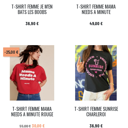
T-SHIRT FEMME JE M'EN
T-SHIRT FEMME MAMA
BATS LES BOOBS
NEEDS A MINUTE
Prix
Prix
36,90 €
49,00 €
-25,00 €
T-SHIRT FEMME MAMA
T-SHIRT FEMME SUNRISE
NEEDS A MINUTE ROUGE
CHARLEROI
Prix de base
Prix
Prix
30,00 €
36,90 €
55,00 €