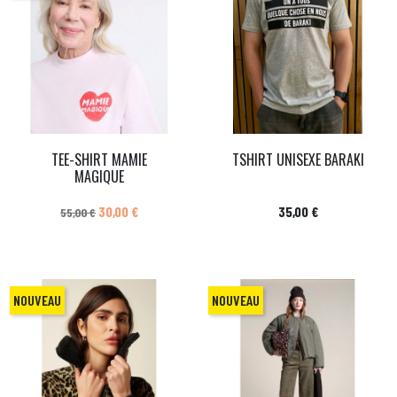
TEE-SHIRT MAMIE
TSHIRT UNISEXE BARAKI
MAGIQUE
Prix de base
Prix
Prix
30,00 €
35,00 €
55,00 €
NOUVEAU
NOUVEAU