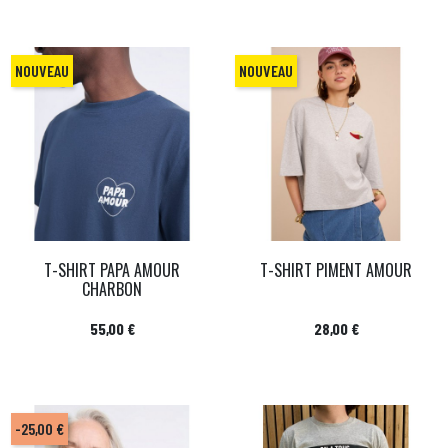
NOUVEAU
NOUVEAU
T-SHIRT PAPA AMOUR
T-SHIRT PIMENT AMOUR
CHARBON
Prix
Prix
55,00 €
28,00 €
-25,00 €