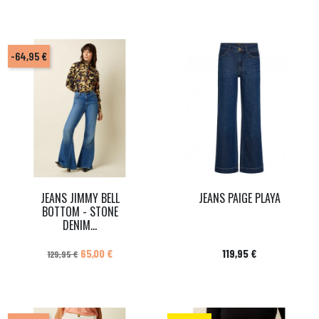
-64,95 €
JEANS JIMMY BELL
JEANS PAIGE PLAYA
BOTTOM - STONE
DENIM...
Prix de base
Prix
Prix
65,00 €
119,95 €
129,95 €