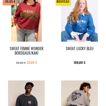
-29,95 €
NOUVEAU
SWEAT FEMME WONDER
SWEAT LUCKY BLEU
BORDEAUX/KAKI
Prix de base
Prix
Prix
30,00 €
109,00 €
59,95 €