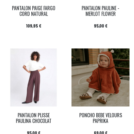
PANTALON PAIGE FARGO
PANTALON PAULINE -
CORD NATURAL
MERLOT FLOWER
Prix
Prix
109,95 €
95,00 €
PANTALON PLISSE
PONCHO BEBE VELOURS
PAULINA CHOCOLAT
PAPRIKA
Prix
Prix
95,00 €
69,00 €