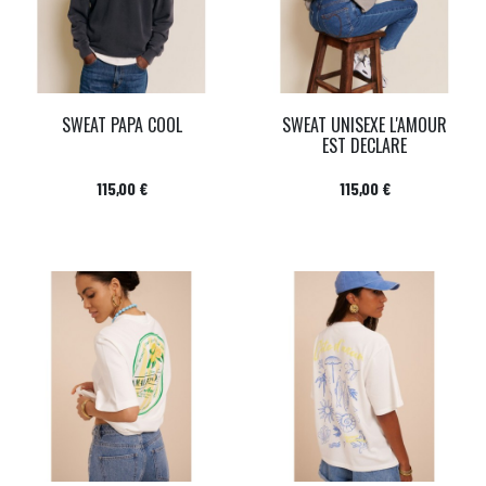
SWEAT PAPA COOL
SWEAT UNISEXE L'AMOUR
EST DECLARE
Prix
Prix
115,00 €
115,00 €