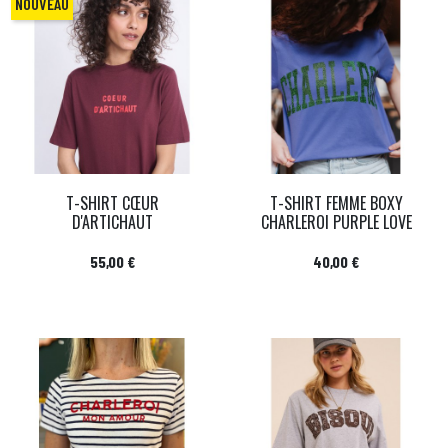
NOUVEAU
T-SHIRT CŒUR
T-SHIRT FEMME BOXY
D'ARTICHAUT
CHARLEROI PURPLE LOVE
Prix
Prix
55,00 €
40,00 €