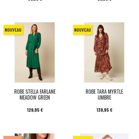
NOUVEAU
NOUVEAU
ROBE STELLA FARLANE
ROBE TARA MYRTLE
MEADOW GREEN
UMBRE
Prix
Prix
129,95 €
139,95 €