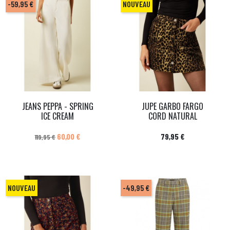
-59,95 €
NOUVEAU
JEANS PEPPA - SPRING
JUPE GARBO FARGO
ICE CREAM
CORD NATURAL
Prix de base
Prix
Prix
60,00 €
79,95 €
119,95 €
NOUVEAU
-49,95 €