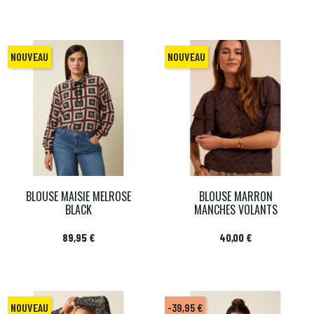
NOUVEAU
NOUVEAU
BLOUSE MAISIE MELROSE
BLOUSE MARRON
BLACK
MANCHES VOLANTS
Prix
Prix
89,95 €
40,00 €
NOUVEAU
-39,95 €