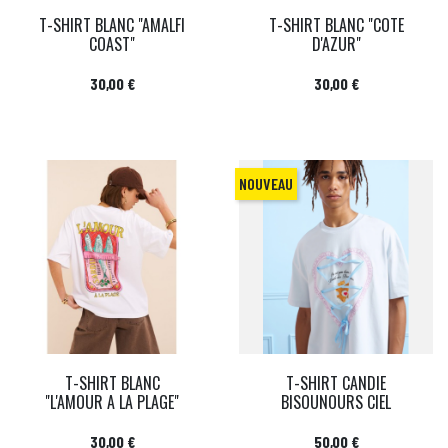
T-SHIRT BLANC "AMALFI
T-SHIRT BLANC "COTE
COAST"
D'AZUR"
Prix
Prix
30,00 €
30,00 €
NOUVEAU
T-SHIRT BLANC
T-SHIRT CANDIE
"L'AMOUR A LA PLAGE"
BISOUNOURS CIEL
Prix
Prix
30,00 €
50,00 €