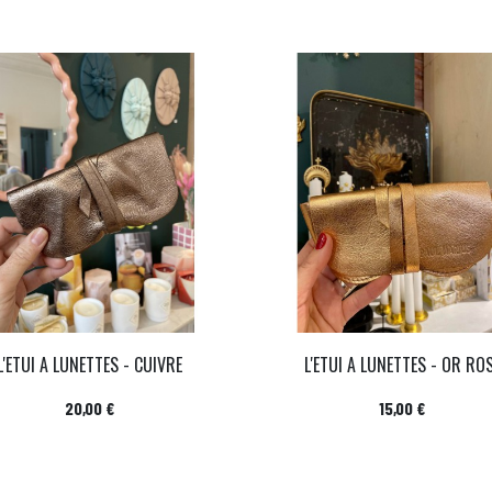
L'ETUI A LUNETTES - CUIVRE
L'ETUI A LUNETTES - OR RO
Prix
Prix
20,00 €
15,00 €