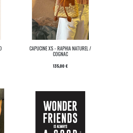
D
CAPUCINE XS - RAPHIA NATUREL /
COGNAC
Prix
135,00 €