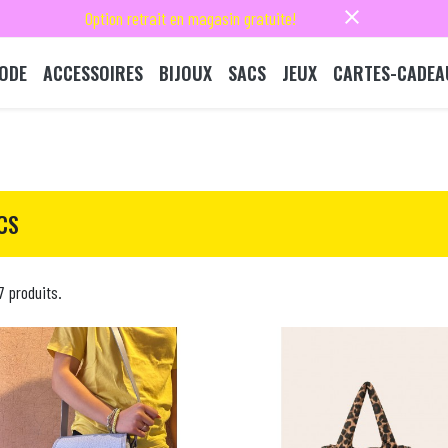
close
Option retrait en magasin gratuite!
ODE
ACCESSOIRES
BIJOUX
SACS
JEUX
CARTES-CADEA
CS
17 produits.