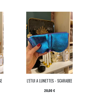
SE
L'ETUI A LUNETTES - SCARABEE
Prix
20,00 €