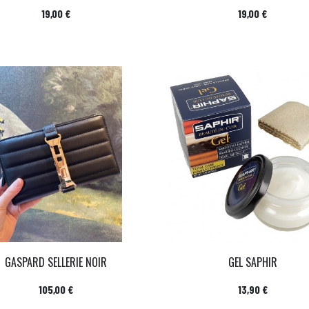
Prix
Prix
19,00 €
19,00 €
GASPARD SELLERIE NOIR
GEL SAPHIR
Prix
Prix
105,00 €
13,90 €