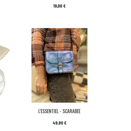
Prix
19,00 €
L'ESSENTIEL - SCARABEE
Prix
49,90 €