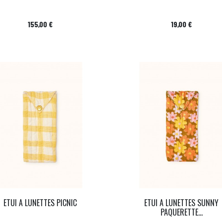
Prix
Prix
155,00 €
19,00 €
ETUI A LUNETTES PICNIC
ETUI A LUNETTES SUNNY
PAQUERETTE...