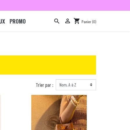
UX
PROMO

shopping_cart

Panier
(0)

Trier par :