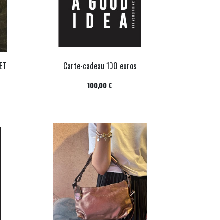
ET
Carte-cadeau 100 euros
Prix
100,00 €