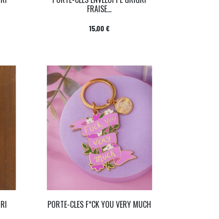
FRAISE...
Prix
15,00 €
GRI
PORTE-CLES F*CK YOU VERY MUCH