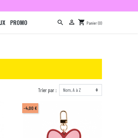
UX
PROMO

shopping_cart

Panier
(0)

Trier par :
-4,00 €