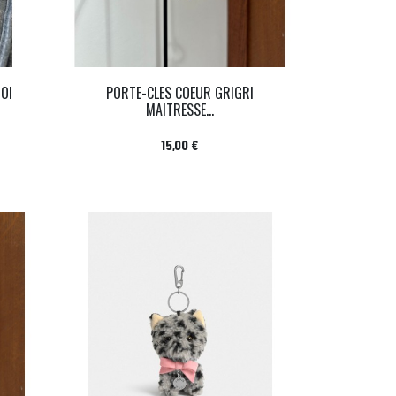
OI
PORTE-CLES COEUR GRIGRI
MAITRESSE...
Prix
15,00 €