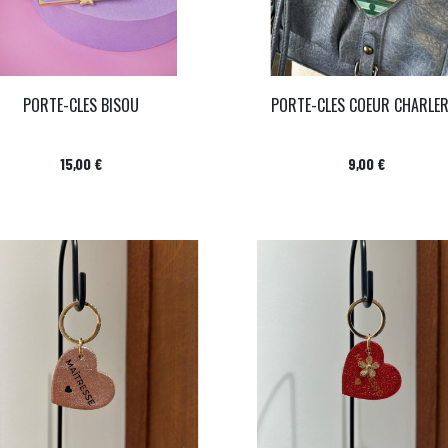
PORTE-CLES BISOU
PORTE-CLES COEUR CHARLER
Prix
Prix
15,00 €
9,00 €