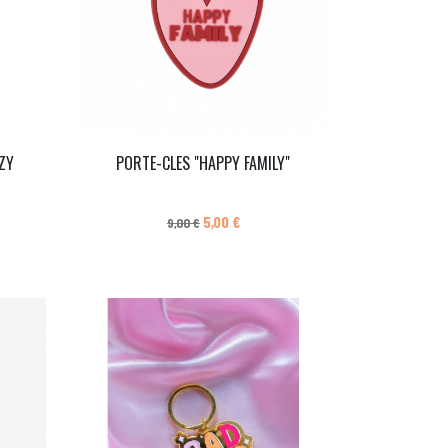
ZY
PORTE-CLES "HAPPY FAMILY"
Prix de base
Prix
5,00 €
9,00 €