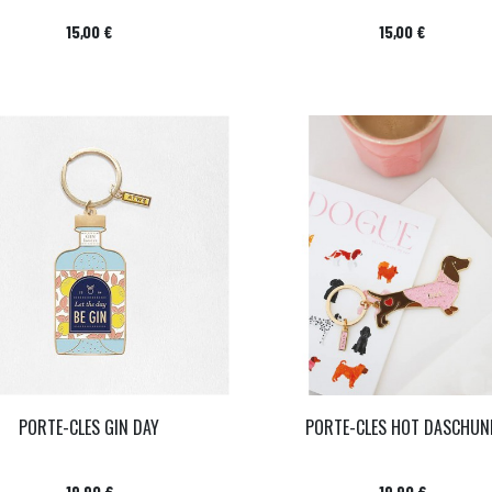
Prix
Prix
15,00 €
15,00 €
PORTE-CLES GIN DAY
PORTE-CLES HOT DASCHUN
Prix
Prix
19,90 €
19,90 €