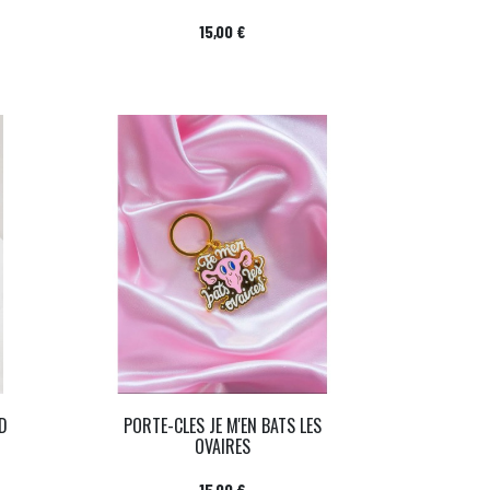
Prix
15,00 €
D
PORTE-CLES JE M'EN BATS LES
OVAIRES
Prix
15,00 €