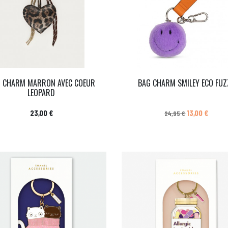
 CHARM MARRON AVEC COEUR
BAG CHARM SMILEY ECO FUZ
LEOPARD
Prix
Prix de base
Prix
23,00 €
13,00 €
24,95 €