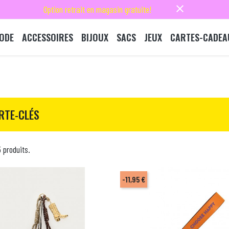
close
Option retrait en magasin gratuite!
ODE
ACCESSOIRES
BIJOUX
SACS
JEUX
CARTES-CADEA
RTE-CLÉS
5 produits.
-11,95 €