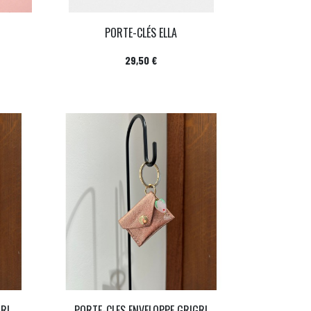
PORTE-CLÉS ELLA
Prix
29,50 €
GRI
PORTE-CLES ENVELOPPE GRIGRI