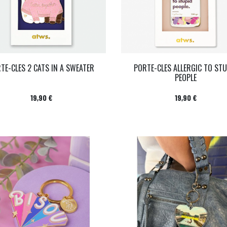
TE-CLES 2 CATS IN A SWEATER
PORTE-CLES ALLERGIC TO STU
PEOPLE
Prix
Prix
19,90 €
19,90 €