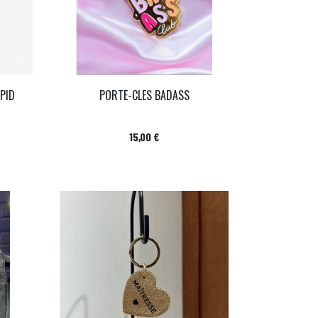
PID
PORTE-CLES BADASS
Prix
15,00 €