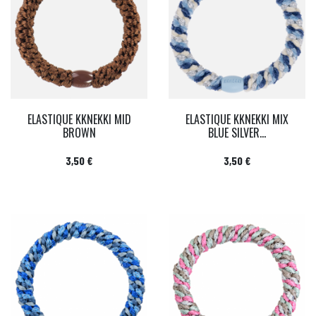
ELASTIQUE KKNEKKI MID
ELASTIQUE KKNEKKI MIX
BROWN
BLUE SILVER...
Prix
Prix
3,50 €
3,50 €