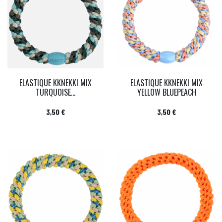
ELASTIQUE KKNEKKI MIX
ELASTIQUE KKNEKKI MIX
TURQUOISE...
YELLOW BLUEPEACH
Prix
Prix
3,50 €
3,50 €