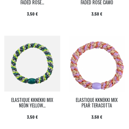
FADED ROSE...
FADED ROSE CAMO
Prix
Prix
3,50 €
3,50 €
ELASTIQUE KKNEKKI MIX
ELASTIQUE KKNEKKI MIX
NEON YELLOW...
PEAR TERACOTTA
Prix
Prix
3,50 €
3,50 €