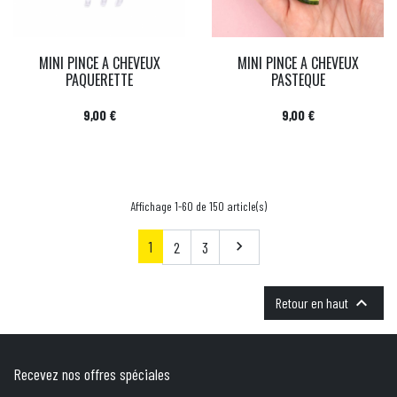
MINI PINCE A CHEVEUX
MINI PINCE A CHEVEUX
PAQUERETTE
PASTEQUE
Prix
Prix
9,00 €
9,00 €
Affichage 1-60 de 150 article(s)
1
Suivant
2
3


Retour en haut
Recevez nos offres spéciales