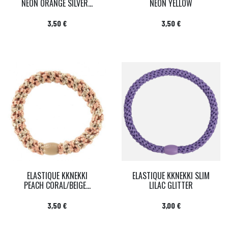
NEON ORANGE SILVER...
NEON YELLOW
Prix
Prix
3,50 €
3,50 €
ELASTIQUE KKNEKKI
ELASTIQUE KKNEKKI SLIM
PEACH CORAL/BEIGE...
LILAC GLITTER
Prix
Prix
3,50 €
3,00 €