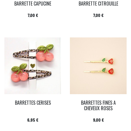
BARRETTE CAPUCINE
BARRETTE CITROUILLE
Prix
Prix
7,00 €
7,00 €
BARRETTES CERISES
BARRETTES FINES A
CHEVEUX ROSES
Prix
Prix
6,95 €
9,00 €