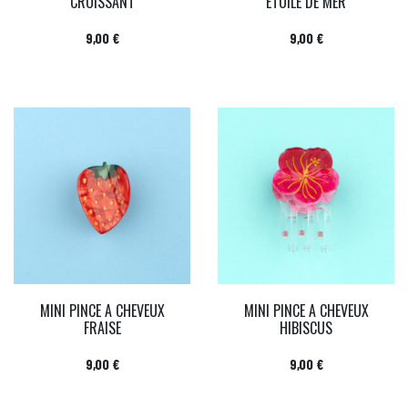
CROISSANT
ETOILE DE MER
Prix
Prix
9,00 €
9,00 €
MINI PINCE A CHEVEUX
MINI PINCE A CHEVEUX
FRAISE
HIBISCUS
Prix
Prix
9,00 €
9,00 €