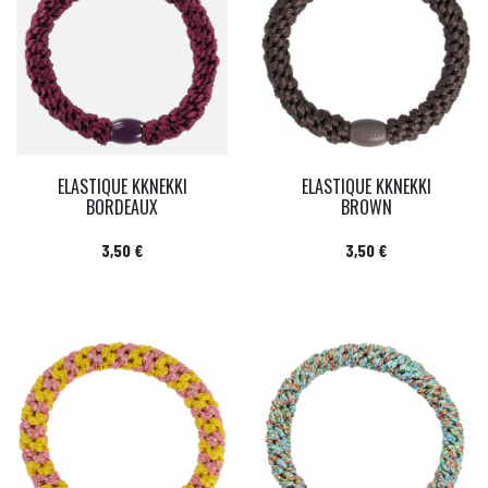
ELASTIQUE KKNEKKI
ELASTIQUE KKNEKKI
BORDEAUX
BROWN
Prix
Prix
3,50 €
3,50 €