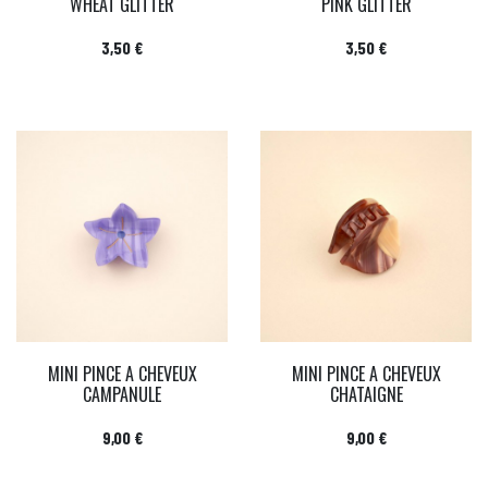
WHEAT GLITTER
PINK GLITTER
Prix
Prix
3,50 €
3,50 €
MINI PINCE A CHEVEUX
MINI PINCE A CHEVEUX
CAMPANULE
CHATAIGNE
Prix
Prix
9,00 €
9,00 €