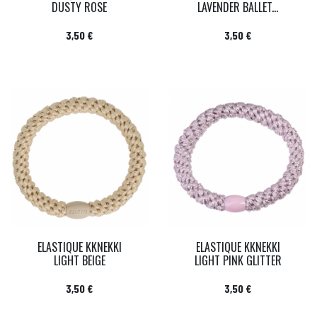
DUSTY ROSE
LAVENDER BALLET...
Prix
Prix
3,50 €
3,50 €
ELASTIQUE KKNEKKI
ELASTIQUE KKNEKKI
LIGHT BEIGE
LIGHT PINK GLITTER
Prix
Prix
3,50 €
3,50 €