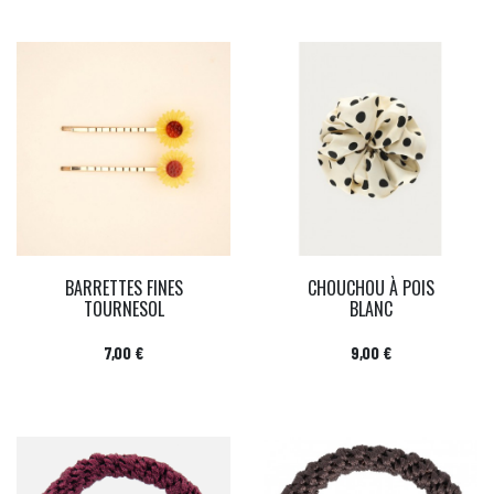
BARRETTES FINES
CHOUCHOU À POIS
TOURNESOL
BLANC
Prix
Prix
7,00 €
9,00 €