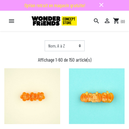
close
Option retrait en magasin gratuite!

shopping_cart


(0)

Affichage 1-60 de 150 article(s)