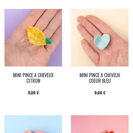
MINI PINCE A CHEVEUX
MINI PINCE A CHEVEUX
CITRON
COEUR BLEU
Prix
Prix
9,00 €
9,00 €