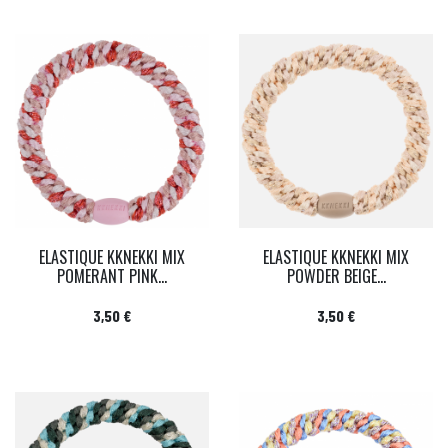
ELASTIQUE KKNEKKI MIX
ELASTIQUE KKNEKKI MIX
POMERANT PINK...
POWDER BEIGE...
Prix
Prix
3,50 €
3,50 €