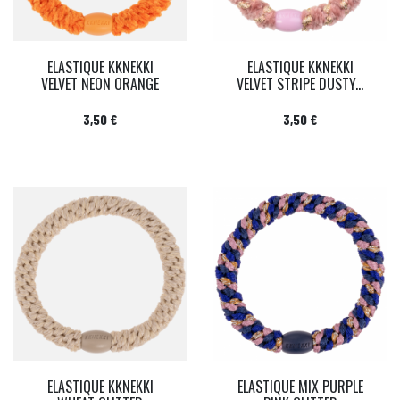
ELASTIQUE KKNEKKI
ELASTIQUE KKNEKKI
VELVET NEON ORANGE
VELVET STRIPE DUSTY...
Prix
Prix
3,50 €
3,50 €
ELASTIQUE KKNEKKI
ELASTIQUE MIX PURPLE