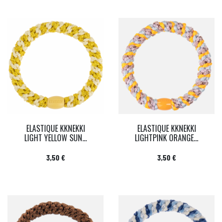
ELASTIQUE KKNEKKI
ELASTIQUE KKNEKKI
LIGHT YELLOW SUN...
LIGHTPINK ORANGE...
Prix
Prix
3,50 €
3,50 €