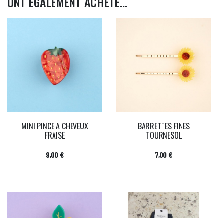
ONT ÉGALEMENT ACHETÉ...
MINI PINCE A CHEVEUX
BARRETTES FINES
FRAISE
TOURNESOL
Prix
Prix
9,00 €
7,00 €