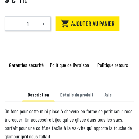
TTC

AJOUTER AU PANIER
-
+
Quantité
Garanties sécurité
Politique de livraison
Politique retours
Description
Détails du produit
Avis
On fond pour cette mini pince à cheveux en forme de petit cœur rose
à croquer. Un accessoire bijou qui se glisse dans tous les sacs,
parfait pour une coiffure facile à la va-vite qui apporte la touche de
glamour qu’il nous fallait.