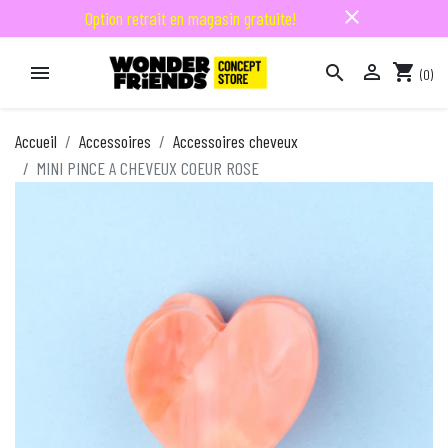
close
Option retrait en magasin gratuite!

shopping_cart


(0)

Accueil
Accessoires
Accessoires cheveux
MINI PINCE A CHEVEUX COEUR ROSE