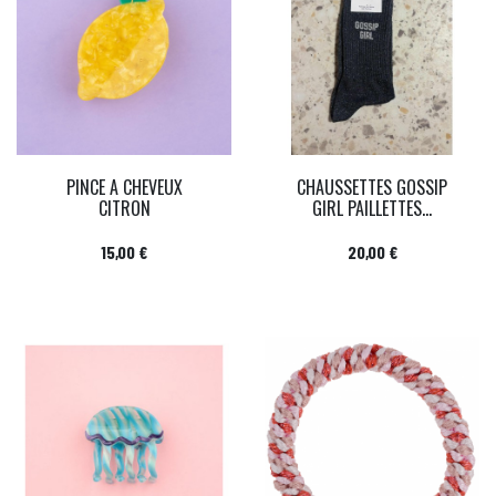
PINCE A CHEVEUX
CHAUSSETTES GOSSIP
CITRON
GIRL PAILLETTES...
Prix
Prix
15,00 €
20,00 €