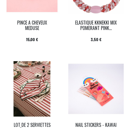
PINCE A CHEVEUX
ELASTIQUE KKNEKKI MIX
MEDUSE
POMERANT PINK...
Prix
Prix
15,00 €
3,50 €
LOT DE 2 SERVIETTES
NAIL STICKERS - KAWAI