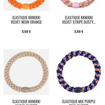
ELASTIQUE KKNEKKI
ELASTIQUE KKNEKKI
VELVET NEON ORANGE
VELVET STRIPE DUSTY...
Prix
Prix
3,50 €
3,50 €
ELASTIQUE KKNEKKI
ELASTIQUE MIX PURPLE