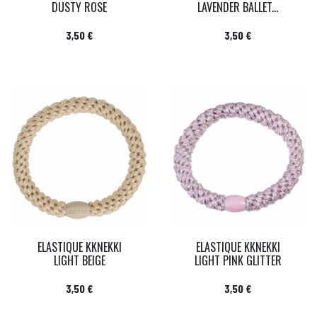
DUSTY ROSE
LAVENDER BALLET...
Prix
Prix
3,50 €
3,50 €
ELASTIQUE KKNEKKI
ELASTIQUE KKNEKKI
LIGHT BEIGE
LIGHT PINK GLITTER
Prix
Prix
3,50 €
3,50 €