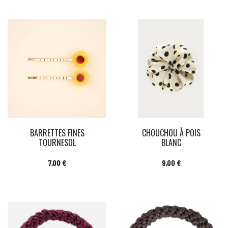
BARRETTES FINES
CHOUCHOU À POIS
TOURNESOL
BLANC
Prix
Prix
7,00 €
9,00 €