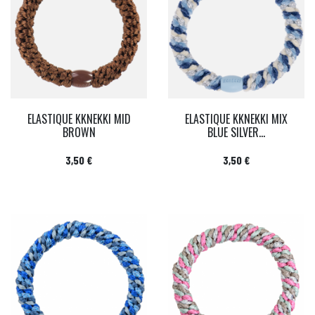
ELASTIQUE KKNEKKI MID
ELASTIQUE KKNEKKI MIX
BROWN
BLUE SILVER...
Prix
Prix
3,50 €
3,50 €