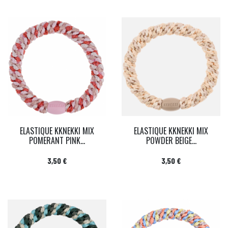
ELASTIQUE KKNEKKI MIX
ELASTIQUE KKNEKKI MIX
POMERANT PINK...
POWDER BEIGE...
Prix
Prix
3,50 €
3,50 €