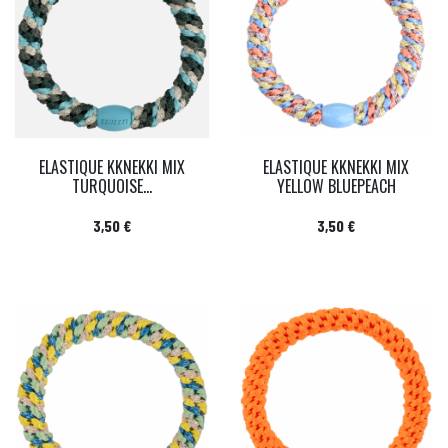
ELASTIQUE KKNEKKI MIX
ELASTIQUE KKNEKKI MIX
TURQUOISE...
YELLOW BLUEPEACH
Prix
Prix
3,50 €
3,50 €