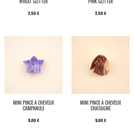
WHEAT GLITTER
PINK GLITTER
Prix
Prix
3,50 €
3,50 €
MINI PINCE A CHEVEUX
MINI PINCE A CHEVEUX
CAMPANULE
CHATAIGNE
Prix
Prix
9,00 €
9,00 €