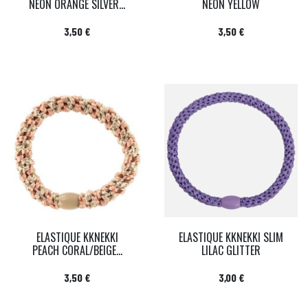
NEON ORANGE SILVER...
NEON YELLOW
Prix
Prix
3,50 €
3,50 €
ELASTIQUE KKNEKKI
ELASTIQUE KKNEKKI SLIM
PEACH CORAL/BEIGE...
LILAC GLITTER
Prix
Prix
3,50 €
3,00 €