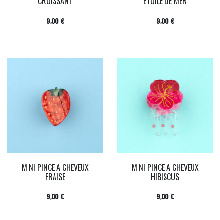
CROISSANT
ETOILE DE MER
Prix
Prix
9,00 €
9,00 €
MINI PINCE A CHEVEUX
MINI PINCE A CHEVEUX
FRAISE
HIBISCUS
Prix
Prix
9,00 €
9,00 €