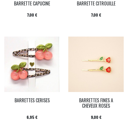
BARRETTE CAPUCINE
BARRETTE CITROUILLE
Prix
Prix
7,00 €
7,00 €
BARRETTES CERISES
BARRETTES FINES A
CHEVEUX ROSES
Prix
Prix
6,95 €
9,00 €