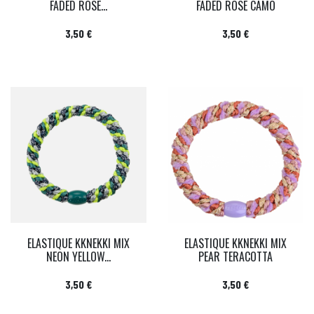
FADED ROSE...
FADED ROSE CAMO
Prix
Prix
3,50 €
3,50 €
ELASTIQUE KKNEKKI MIX
ELASTIQUE KKNEKKI MIX
NEON YELLOW...
PEAR TERACOTTA
Prix
Prix
3,50 €
3,50 €