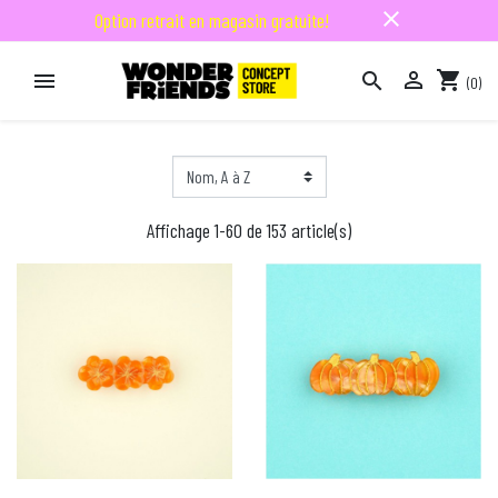
close
Option retrait en magasin gratuite!

shopping_cart


(0)

Affichage 1-60 de 153 article(s)