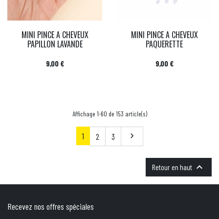
MINI PINCE A CHEVEUX
MINI PINCE A CHEVEUX
PAPILLON LAVANDE
PAQUERETTE
Prix
Prix
9,00 €
9,00 €
Affichage 1-60 de 153 article(s)
1
Suivant
2
3


Retour en haut
Recevez nos offres spéciales