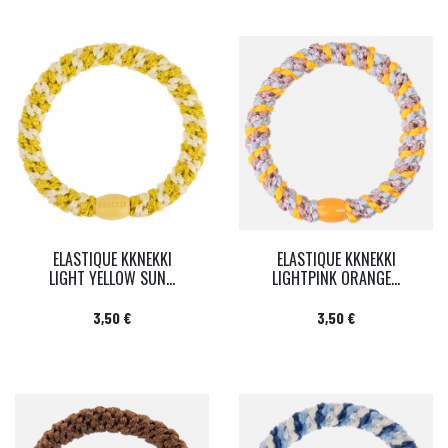
ELASTIQUE KKNEKKI
ELASTIQUE KKNEKKI
LIGHT YELLOW SUN...
LIGHTPINK ORANGE...
Prix
Prix
3,50 €
3,50 €