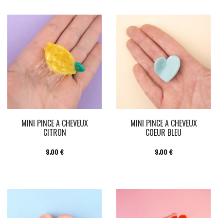
MINI PINCE A CHEVEUX
MINI PINCE A CHEVEUX
CITRON
COEUR BLEU
Prix
Prix
9,00 €
9,00 €