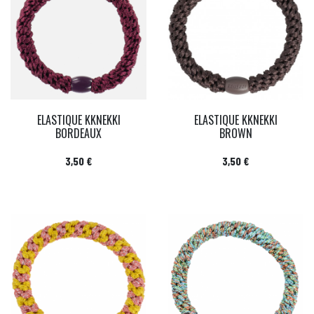
ELASTIQUE KKNEKKI
ELASTIQUE KKNEKKI
BORDEAUX
BROWN
Prix
Prix
3,50 €
3,50 €