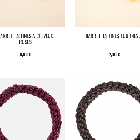
BARRETTES FINES A CHEVEUX
BARRETTES FINES TOURNES
ROSES
Prix
Prix
9,00 €
7,00 €