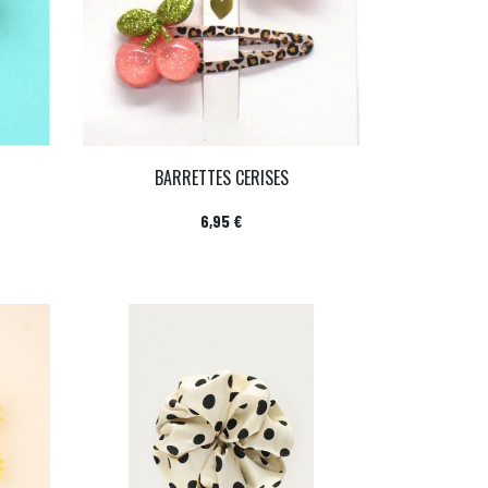
BARRETTES CERISES
Prix
6,95 €