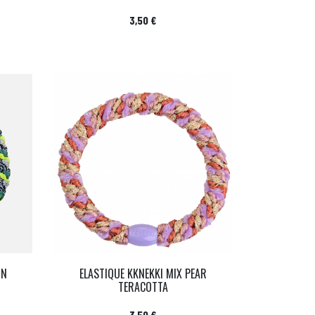
Prix
3,50 €
ON
ELASTIQUE KKNEKKI MIX PEAR
TERACOTTA
Prix
3,50 €