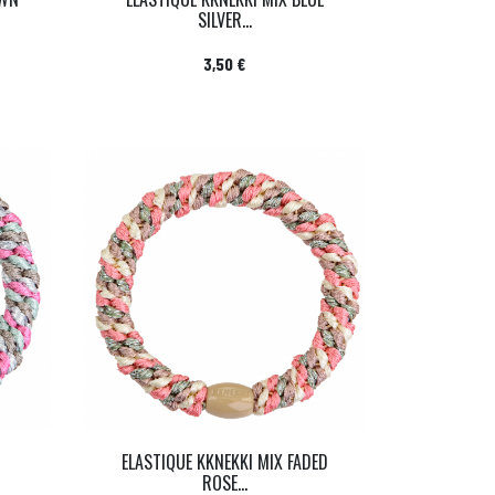
SILVER...
Prix
3,50 €
ELASTIQUE KKNEKKI MIX FADED
ROSE...