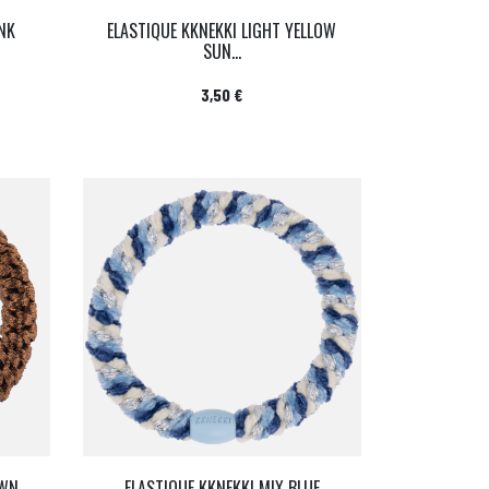
INK
ELASTIQUE KKNEKKI LIGHT YELLOW
SUN...
Prix
3,50 €
OWN
ELASTIQUE KKNEKKI MIX BLUE