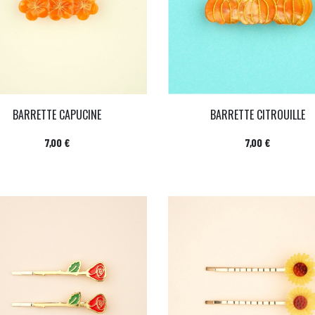
BARRETTE CAPUCINE
BARRETTE CITROUILLE
Prix
Prix
7,00 €
7,00 €