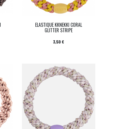
N
ELASTIQUE KKNEKKI CORAL
GLITTER STRIPE
Prix
3,50 €