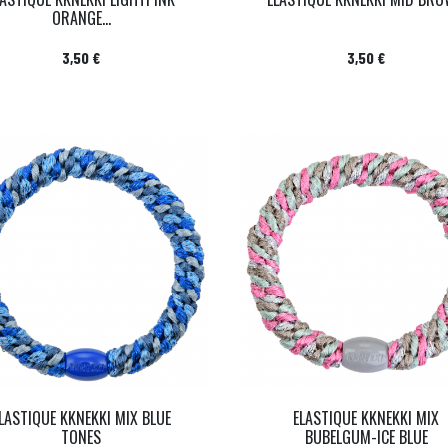
ORANGE...
Prix
Prix
3,50 €
3,50 €
LASTIQUE KKNEKKI MIX BLUE
ELASTIQUE KKNEKKI MIX
TONES
BUBELGUM-ICE BLUE