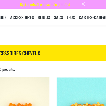
close
Option retrait en magasin gratuite!
ODE
ACCESSOIRES
BIJOUX
SACS
JEUX
CARTES-CADEA
CESSOIRES CHEVEUX
53 produits.