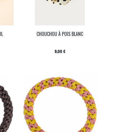
OL
CHOUCHOU À POIS BLANC
Prix
9,00 €