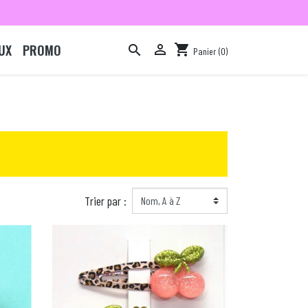
UX
PROMO

shopping_cart

Panier
(0)

Trier par :