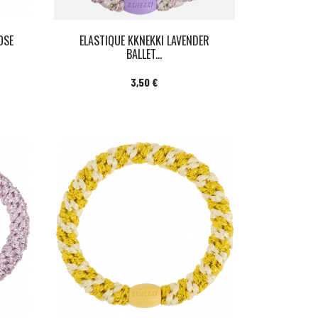
OSE
ELASTIQUE KKNEKKI LAVENDER
BALLET...
Prix
3,50 €