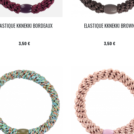
LASTIQUE KKNEKKI BORDEAUX
ELASTIQUE KKNEKKI BROW
Prix
Prix
3,50 €
3,50 €