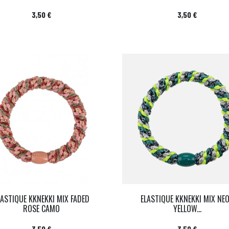
Prix
Prix
3,50 €
3,50 €
LASTIQUE KKNEKKI MIX FADED
ELASTIQUE KKNEKKI MIX NE
ROSE CAMO
YELLOW...
Prix
Prix
3,50 €
3,50 €