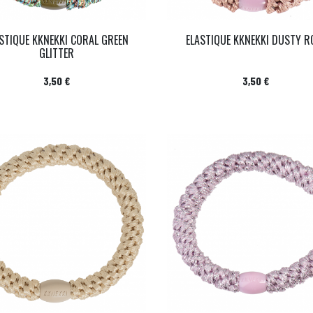
STIQUE KKNEKKI CORAL GREEN
ELASTIQUE KKNEKKI DUSTY R
GLITTER
Prix
Prix
3,50 €
3,50 €