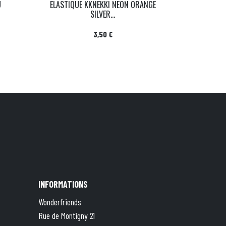
U
ELASTIQUE KKNEKKI NEON ORANGE
SILVER...
Prix
3,50 €
INFORMATIONS
Wonderfriends
Rue de Montigny 21