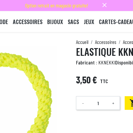
close
Option retrait en magasin gratuite!
ODE
ACCESSOIRES
BIJOUX
SACS
JEUX
CARTES-CADEA
Accueil
Accessoires
Acces
ELASTIQUE KK
Fabricant :
KKNEKKI
Disponibil
3,50 €
TTC
-
+
Quantité