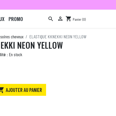
UX
PROMO

shopping_cart

Panier
(0)

soires cheveux
ELASTIQUE KKNEKKI NEON YELLOW
NEKKI NEON YELLOW
ité :
En stock

AJOUTER AU PANIER