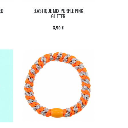
ED
ELASTIQUE MIX PURPLE PINK
GLITTER
Prix
3,50 €