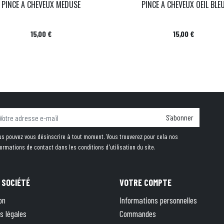
PINCE A CHEVEUX MEDUSE
PINCE A CHEVEUX OEIL BLE
Prix
Prix
15,00 €
15,00 €
S’abonner
us pouvez vous désinscrire à tout moment. Vous trouverez pour cela nos
formations de contact dans les conditions d'utilisation du site.
 SOCIÉTÉ
VOTRE COMPTE
on
Informations personnelles
s légales
Commandes