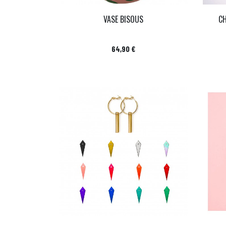
VASE BISOUS
C
Prix
64,90 €