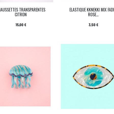
HAUSSETTES TRANSPARENTES
ELASTIQUE KKNEKKI MIX FAD
CITRON
ROSE...
Prix
Prix
15,00 €
3,50 €