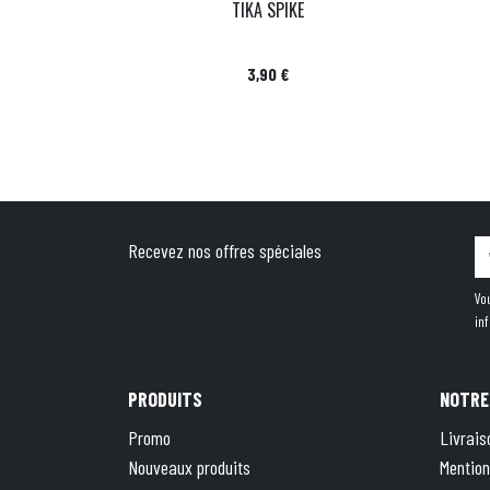
TIKA SPIKE
Prix
3,90 €
Recevez nos offres spéciales
Vo
in
PRODUITS
NOTRE
Promo
Livrais
Nouveaux produits
Mention