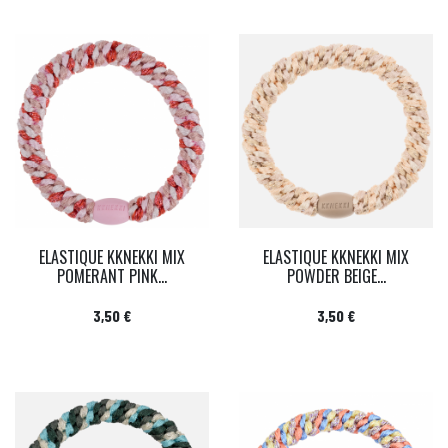
ELASTIQUE KKNEKKI MIX
ELASTIQUE KKNEKKI MIX
POMERANT PINK...
POWDER BEIGE...
Prix
Prix
3,50 €
3,50 €