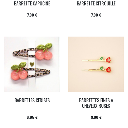
BARRETTE CAPUCINE
BARRETTE CITROUILLE
Prix
Prix
7,00 €
7,00 €
BARRETTES CERISES
BARRETTES FINES A
CHEVEUX ROSES
Prix
Prix
6,95 €
9,00 €