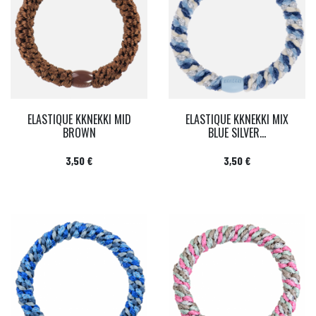
ELASTIQUE KKNEKKI MID
ELASTIQUE KKNEKKI MIX
BROWN
BLUE SILVER...
Prix
Prix
3,50 €
3,50 €