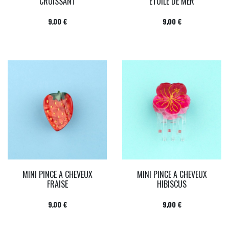
CROISSANT
ETOILE DE MER
Prix
Prix
9,00 €
9,00 €
MINI PINCE A CHEVEUX
MINI PINCE A CHEVEUX
FRAISE
HIBISCUS
Prix
Prix
9,00 €
9,00 €