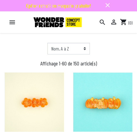
close
Option retrait en magasin gratuite!

shopping_cart


(0)

Affichage 1-60 de 150 article(s)