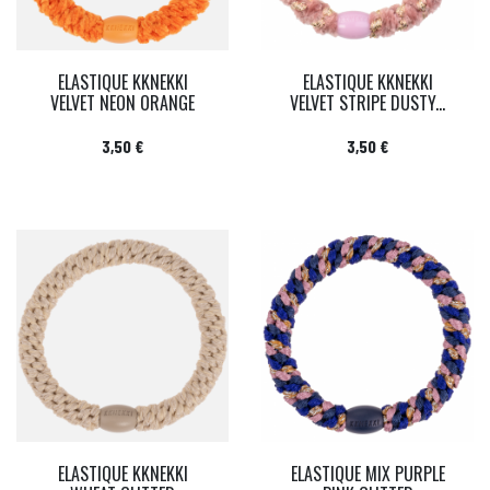
ELASTIQUE KKNEKKI
ELASTIQUE KKNEKKI
VELVET NEON ORANGE
VELVET STRIPE DUSTY...
Prix
Prix
3,50 €
3,50 €
ELASTIQUE KKNEKKI
ELASTIQUE MIX PURPLE