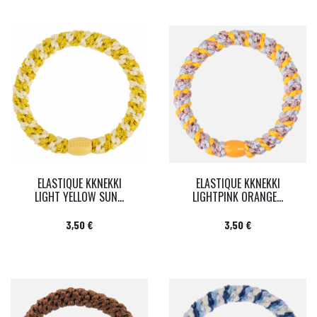
ELASTIQUE KKNEKKI
ELASTIQUE KKNEKKI
LIGHT YELLOW SUN...
LIGHTPINK ORANGE...
Prix
Prix
3,50 €
3,50 €