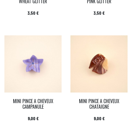
WHEAT GLITTER
PINK GLITTER
Prix
Prix
3,50 €
3,50 €
MINI PINCE A CHEVEUX
MINI PINCE A CHEVEUX
CAMPANULE
CHATAIGNE
Prix
Prix
9,00 €
9,00 €