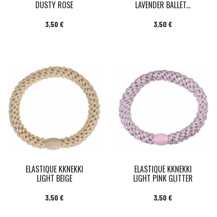
DUSTY ROSE
LAVENDER BALLET...
Prix
Prix
3,50 €
3,50 €
ELASTIQUE KKNEKKI
ELASTIQUE KKNEKKI
LIGHT BEIGE
LIGHT PINK GLITTER
Prix
Prix
3,50 €
3,50 €