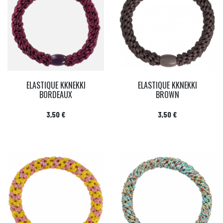
ELASTIQUE KKNEKKI
ELASTIQUE KKNEKKI
BORDEAUX
BROWN
Prix
Prix
3,50 €
3,50 €