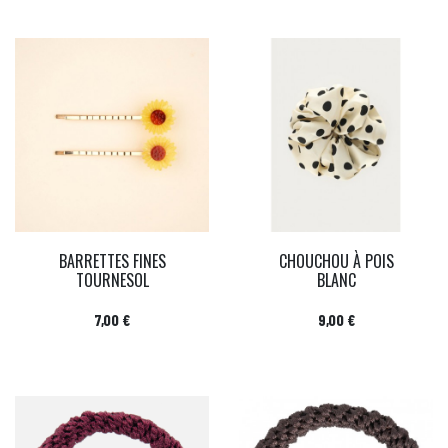
BARRETTES FINES
CHOUCHOU À POIS
TOURNESOL
BLANC
Prix
Prix
7,00 €
9,00 €