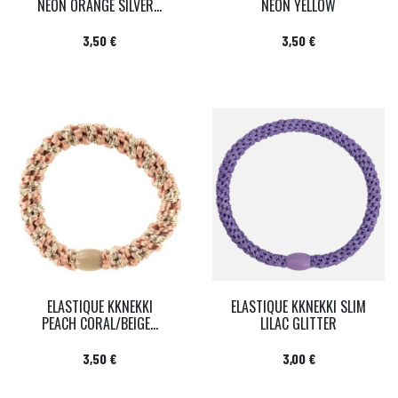
NEON ORANGE SILVER...
NEON YELLOW
Prix
Prix
3,50 €
3,50 €
ELASTIQUE KKNEKKI
ELASTIQUE KKNEKKI SLIM
PEACH CORAL/BEIGE...
LILAC GLITTER
Prix
Prix
3,50 €
3,00 €