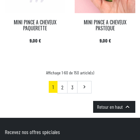
MINI PINCE A CHEVEUX
MINI PINCE A CHEVEUX
PAQUERETTE
PASTEQUE
Prix
Prix
9,00 €
9,00 €
Affichage 1-60 de 150 article(s)
1
Suivant
2
3


Retour en haut
Recevez nos offres spéciales