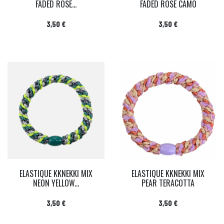
FADED ROSE...
FADED ROSE CAMO
Prix
Prix
3,50 €
3,50 €
ELASTIQUE KKNEKKI MIX
ELASTIQUE KKNEKKI MIX
NEON YELLOW...
PEAR TERACOTTA
Prix
Prix
3,50 €
3,50 €