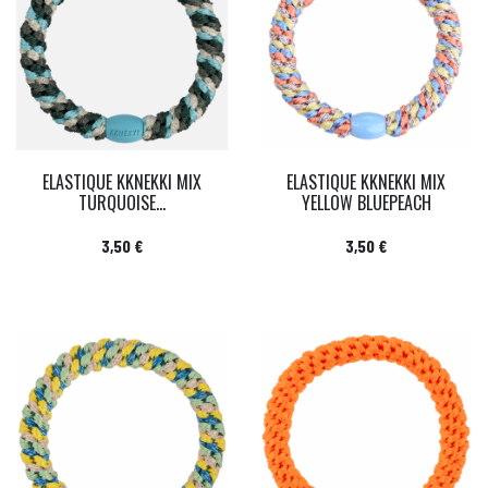
ELASTIQUE KKNEKKI MIX
ELASTIQUE KKNEKKI MIX
TURQUOISE...
YELLOW BLUEPEACH
Prix
Prix
3,50 €
3,50 €