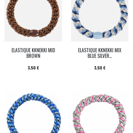
ELASTIQUE KKNEKKI MID
ELASTIQUE KKNEKKI MIX
BROWN
BLUE SILVER...
Prix
Prix
3,50 €
3,50 €