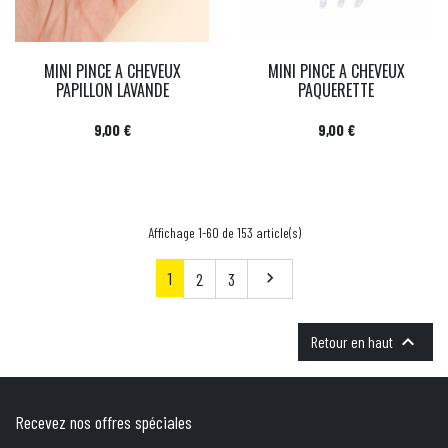
MINI PINCE A CHEVEUX
MINI PINCE A CHEVEUX
PAPILLON LAVANDE
PAQUERETTE
Prix
Prix
9,00 €
9,00 €
Affichage 1-60 de 153 article(s)
1
Suivant
2
3


Retour en haut
Recevez nos offres spéciales