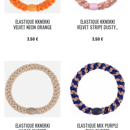
ELASTIQUE KKNEKKI
ELASTIQUE KKNEKKI
VELVET NEON ORANGE
VELVET STRIPE DUSTY...
Prix
Prix
3,50 €
3,50 €
ELASTIQUE KKNEKKI
ELASTIQUE MIX PURPLE