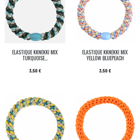
ELASTIQUE KKNEKKI MIX
ELASTIQUE KKNEKKI MIX
TURQUOISE...
YELLOW BLUEPEACH
Prix
Prix
3,50 €
3,50 €