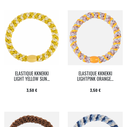
ELASTIQUE KKNEKKI
ELASTIQUE KKNEKKI
LIGHT YELLOW SUN...
LIGHTPINK ORANGE...
Prix
Prix
3,50 €
3,50 €