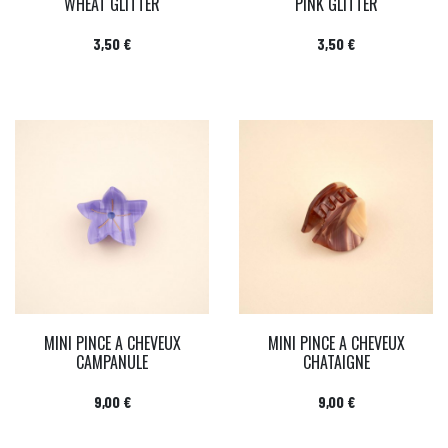
WHEAT GLITTER
PINK GLITTER
Prix
Prix
3,50 €
3,50 €
MINI PINCE A CHEVEUX
MINI PINCE A CHEVEUX
CAMPANULE
CHATAIGNE
Prix
Prix
9,00 €
9,00 €