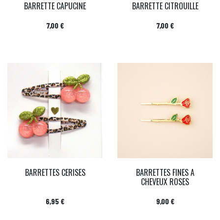
BARRETTE CAPUCINE
BARRETTE CITROUILLE
Prix
Prix
7,00 €
7,00 €
BARRETTES CERISES
BARRETTES FINES A
CHEVEUX ROSES
Prix
Prix
6,95 €
9,00 €