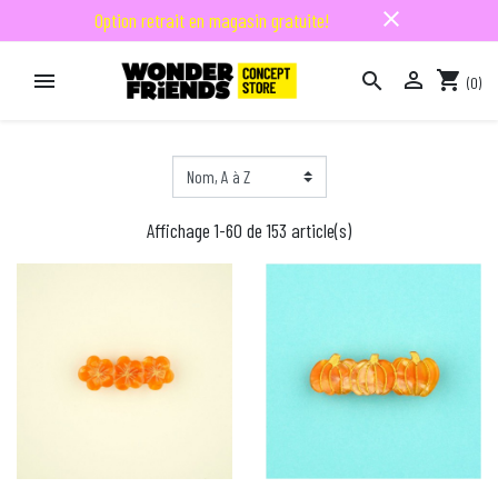
close
Option retrait en magasin gratuite!

shopping_cart


(0)

Affichage 1-60 de 153 article(s)