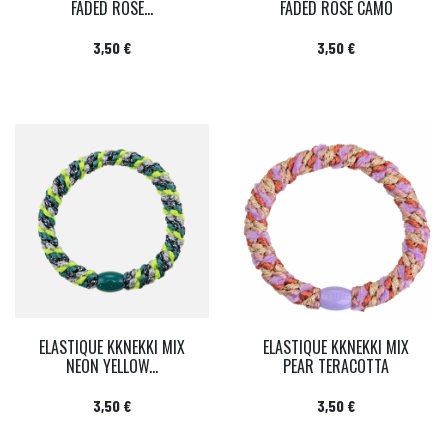
FADED ROSE...
FADED ROSE CAMO
Prix
Prix
3,50 €
3,50 €
ELASTIQUE KKNEKKI MIX
ELASTIQUE KKNEKKI MIX
NEON YELLOW...
PEAR TERACOTTA
Prix
Prix
3,50 €
3,50 €