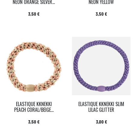
NEON ORANGE SILVER...
NEON YELLOW
Prix
Prix
3,50 €
3,50 €
ELASTIQUE KKNEKKI
ELASTIQUE KKNEKKI SLIM
PEACH CORAL/BEIGE...
LILAC GLITTER
Prix
Prix
3,50 €
3,00 €