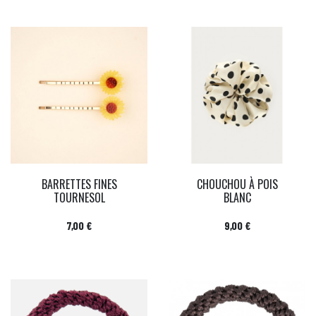
BARRETTES FINES
CHOUCHOU À POIS
TOURNESOL
BLANC
Prix
Prix
7,00 €
9,00 €