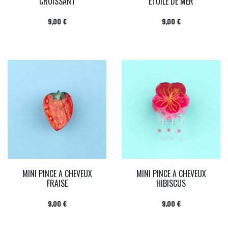
CROISSANT
ETOILE DE MER
Prix
Prix
9,00 €
9,00 €
MINI PINCE A CHEVEUX
MINI PINCE A CHEVEUX
FRAISE
HIBISCUS
Prix
Prix
9,00 €
9,00 €