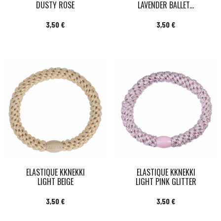
DUSTY ROSE
LAVENDER BALLET...
Prix
Prix
3,50 €
3,50 €
ELASTIQUE KKNEKKI
ELASTIQUE KKNEKKI
LIGHT BEIGE
LIGHT PINK GLITTER
Prix
Prix
3,50 €
3,50 €