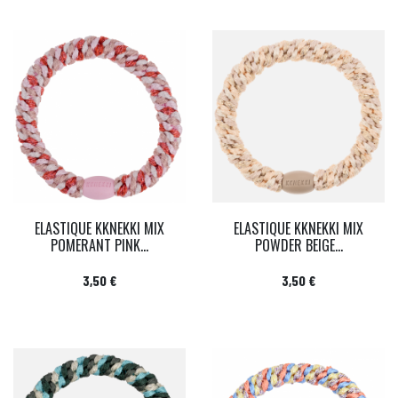
ELASTIQUE KKNEKKI MIX
ELASTIQUE KKNEKKI MIX
POMERANT PINK...
POWDER BEIGE...
Prix
Prix
3,50 €
3,50 €