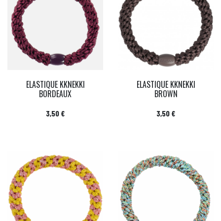
ELASTIQUE KKNEKKI
ELASTIQUE KKNEKKI
BORDEAUX
BROWN
Prix
Prix
3,50 €
3,50 €