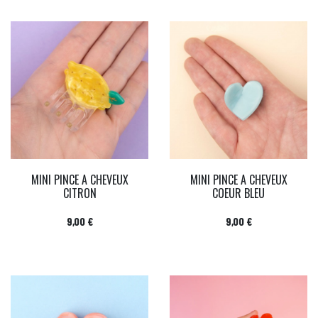
MINI PINCE A CHEVEUX
MINI PINCE A CHEVEUX
CITRON
COEUR BLEU
Prix
Prix
9,00 €
9,00 €