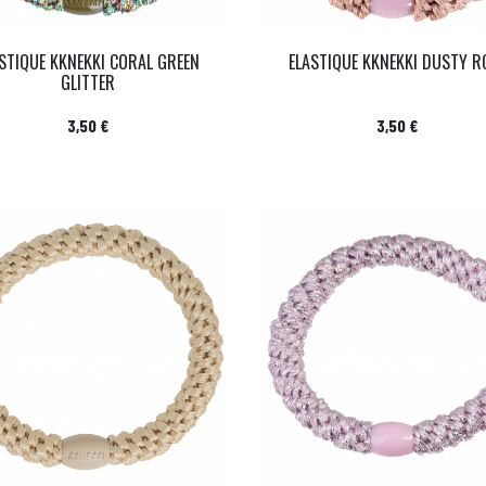
STIQUE KKNEKKI CORAL GREEN
ELASTIQUE KKNEKKI DUSTY R
GLITTER
Prix
Prix
3,50 €
3,50 €