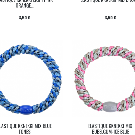
ORANGE...
Prix
Prix
3,50 €
3,50 €
LASTIQUE KKNEKKI MIX BLUE
ELASTIQUE KKNEKKI MIX
TONES
BUBELGUM-ICE BLUE