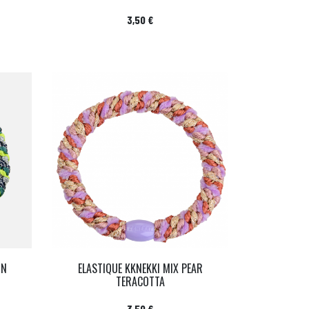
Prix
3,50 €
ON
ELASTIQUE KKNEKKI MIX PEAR
TERACOTTA
Prix
3,50 €