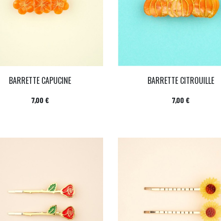
BARRETTE CAPUCINE
BARRETTE CITROUILLE
Prix
Prix
7,00 €
7,00 €