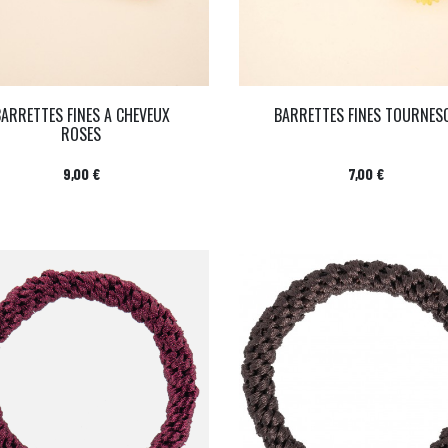
BARRETTES FINES A CHEVEUX
BARRETTES FINES TOURNES
ROSES
Prix
Prix
9,00 €
7,00 €