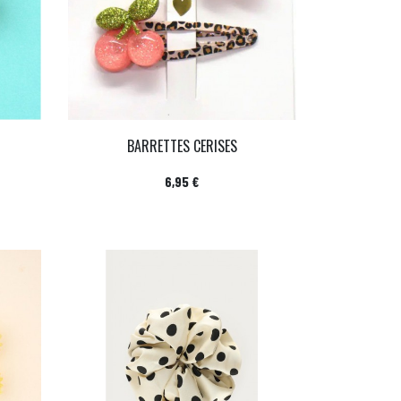
BARRETTES CERISES
Prix
6,95 €