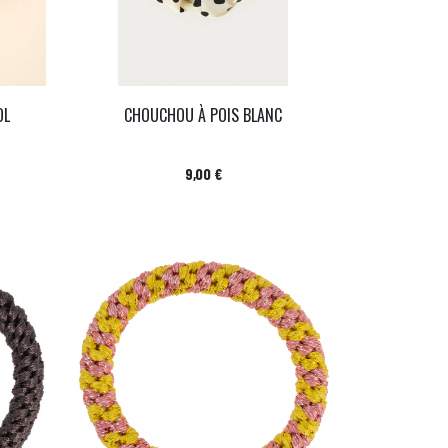
OL
CHOUCHOU À POIS BLANC
Prix
9,00 €