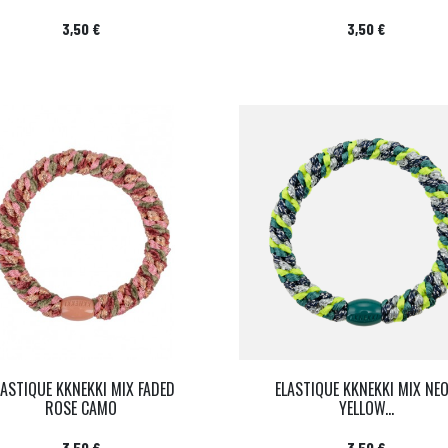
Prix
Prix
3,50 €
3,50 €
LASTIQUE KKNEKKI MIX FADED
ELASTIQUE KKNEKKI MIX NE
ROSE CAMO
YELLOW...
Prix
Prix
3,50 €
3,50 €