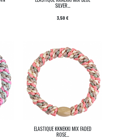
SILVER...
Prix
3,50 €
ELASTIQUE KKNEKKI MIX FADED
ROSE...