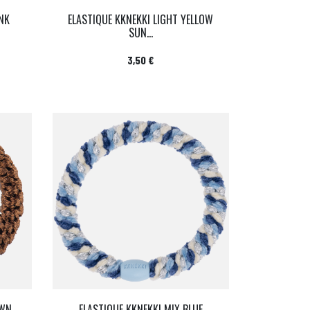
INK
ELASTIQUE KKNEKKI LIGHT YELLOW
SUN...
Prix
3,50 €
OWN
ELASTIQUE KKNEKKI MIX BLUE