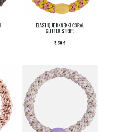
N
ELASTIQUE KKNEKKI CORAL
GLITTER STRIPE
Prix
3,50 €