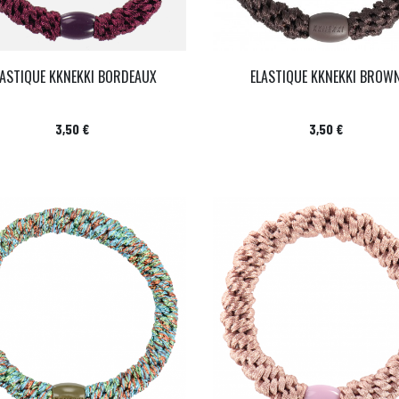
LASTIQUE KKNEKKI BORDEAUX
ELASTIQUE KKNEKKI BROW
Prix
Prix
3,50 €
3,50 €