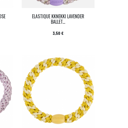
OSE
ELASTIQUE KKNEKKI LAVENDER
BALLET...
Prix
3,50 €