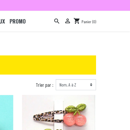
UX
PROMO

shopping_cart

Panier
(0)

Trier par :