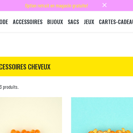
close
Option retrait en magasin gratuite!
ODE
ACCESSOIRES
BIJOUX
SACS
JEUX
CARTES-CADEA
CESSOIRES CHEVEUX
53 produits.