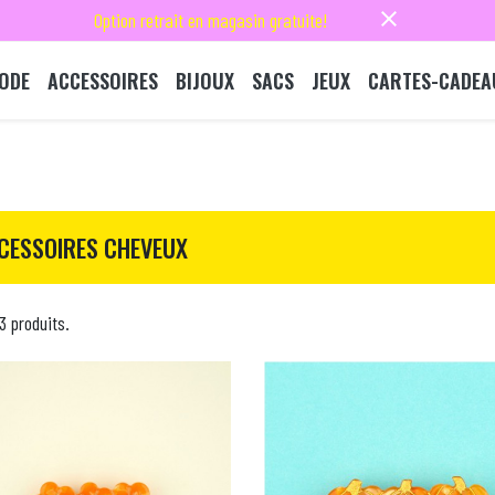
close
Option retrait en magasin gratuite!
ODE
ACCESSOIRES
BIJOUX
SACS
JEUX
CARTES-CADEA
CESSOIRES CHEVEUX
73 produits.