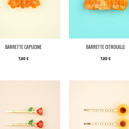
BARRETTE CAPUCINE
BARRETTE CITROUILLE
Prix
Prix
7,00 €
7,00 €