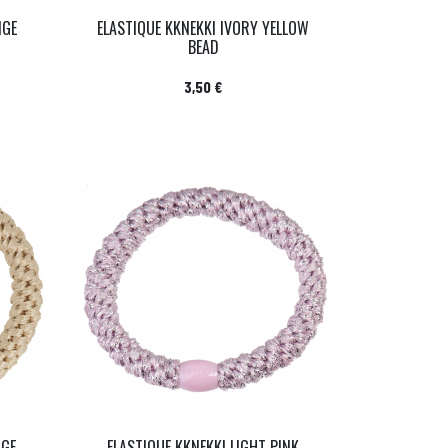
IGE
ELASTIQUE KKNEKKI IVORY YELLOW
BEAD
Prix
3,50 €
IGE
ELASTIQUE KKNEKKI LIGHT PINK