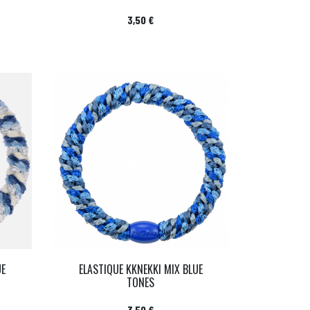
Prix
3,50 €
UE
ELASTIQUE KKNEKKI MIX BLUE
TONES
Prix
3,50 €