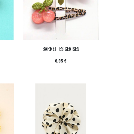
BARRETTES CERISES
Prix
6,95 €