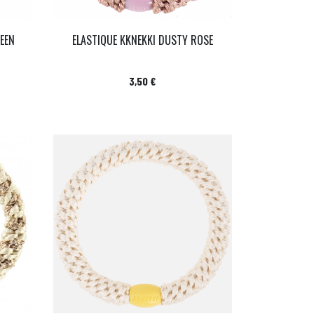
REEN
ELASTIQUE KKNEKKI DUSTY ROSE
Prix
3,50 €