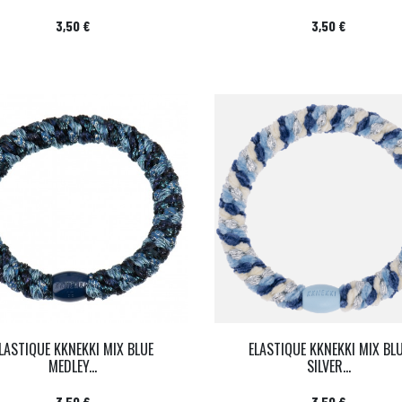
Prix
Prix
3,50 €
3,50 €
LASTIQUE KKNEKKI MIX BLUE
ELASTIQUE KKNEKKI MIX BL
MEDLEY...
SILVER...
Prix
Prix
3,50 €
3,50 €