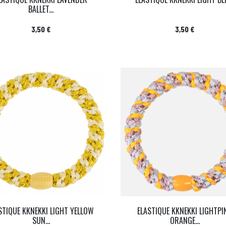
BALLET...
Prix
Prix
3,50 €
3,50 €
STIQUE KKNEKKI LIGHT YELLOW
ELASTIQUE KKNEKKI LIGHTPI
SUN...
ORANGE...