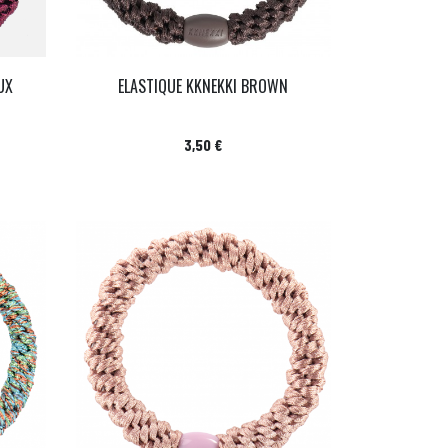
UX
ELASTIQUE KKNEKKI BROWN
Prix
3,50 €