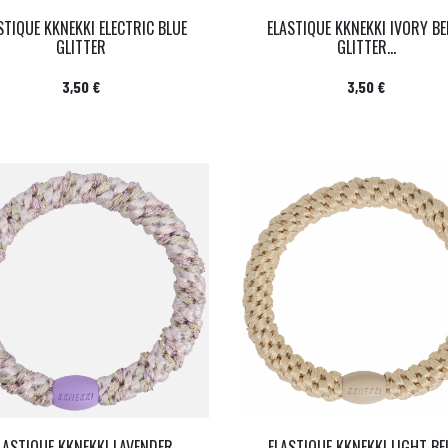
STIQUE KKNEKKI ELECTRIC BLUE
ELASTIQUE KKNEKKI IVORY BE
GLITTER
GLITTER...
Prix
Prix
3,50 €
3,50 €
LASTIQUE KKNEKKI LAVENDER
ELASTIQUE KKNEKKI LIGHT BE