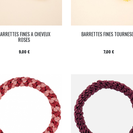
BARRETTES FINES A CHEVEUX
BARRETTES FINES TOURNES
ROSES
Prix
Prix
9,00 €
7,00 €