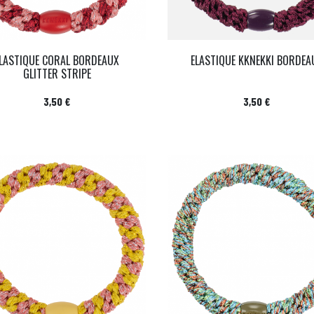
LASTIQUE CORAL BORDEAUX
ELASTIQUE KKNEKKI BORDEA
GLITTER STRIPE
Prix
Prix
3,50 €
3,50 €