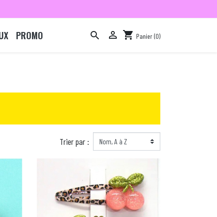
UX
PROMO

shopping_cart

Panier
(0)

Trier par :