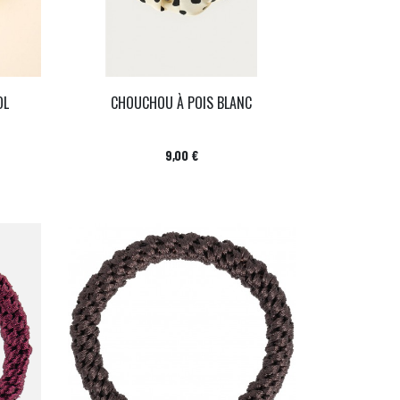
OL
CHOUCHOU À POIS BLANC
Prix
9,00 €