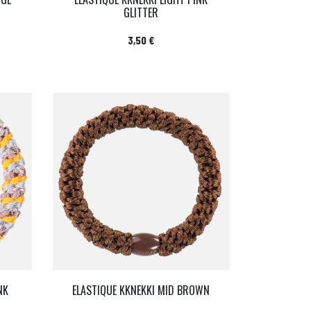
GLITTER
Prix
3,50 €
NK
ELASTIQUE KKNEKKI MID BROWN