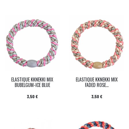
ELASTIQUE KKNEKKI MIX
ELASTIQUE KKNEKKI MIX
BUBELGUM-ICE BLUE
FADED ROSE...
Prix
Prix
3,50 €
3,50 €