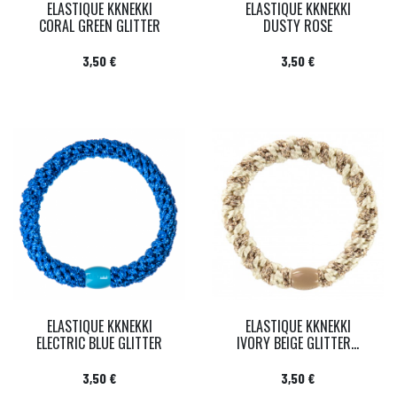
ELASTIQUE KKNEKKI
ELASTIQUE KKNEKKI
CORAL GREEN GLITTER
DUSTY ROSE
Prix
Prix
3,50 €
3,50 €
ELASTIQUE KKNEKKI
ELASTIQUE KKNEKKI
ELECTRIC BLUE GLITTER
IVORY BEIGE GLITTER...
Prix
Prix
3,50 €
3,50 €