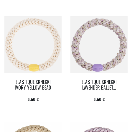
ELASTIQUE KKNEKKI
ELASTIQUE KKNEKKI
IVORY YELLOW BEAD
LAVENDER BALLET...
Prix
Prix
3,50 €
3,50 €