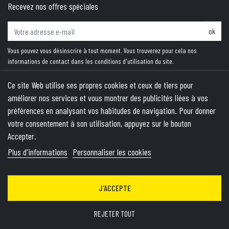
Recevez nos offres spéciales
ok
Vous pouvez vous désinscrire à tout moment. Vous trouverez pour cela nos
informations de contact dans les conditions d'utilisation du site.
Ce site Web utilise ses propres cookies et ceux de tiers pour
améliorer nos services et vous montrer des publicités liées à vos
PRODUITS
préférences en analysant vos habitudes de navigation. Pour donner
votre consentement à son utilisation, appuyez sur le bouton
NOTRE SOCIÉTÉ
Accepter.
VOTRE COMPTE
Plus d'informations
Personnaliser les cookies
INFORMATIONS
J'ACCEPTE
© 2026 - Theme by Wepika
- This site is protected by reCAPTCHA
and the Google
Privacy Policy
&
Terms of Service
apply
REJETER TOUT