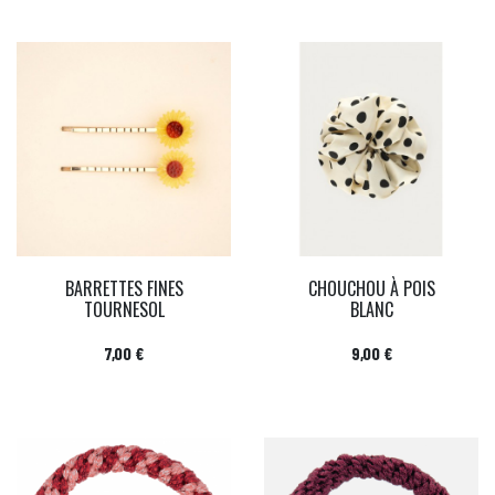
BARRETTES FINES
CHOUCHOU À POIS
TOURNESOL
BLANC
Prix
Prix
7,00 €
9,00 €