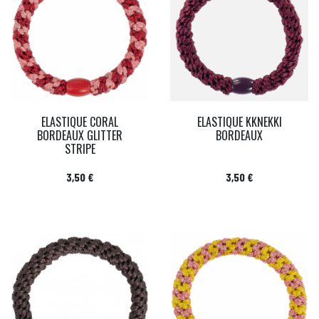
ELASTIQUE CORAL
ELASTIQUE KKNEKKI
BORDEAUX GLITTER
BORDEAUX
STRIPE
Prix
Prix
3,50 €
3,50 €