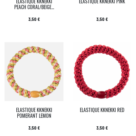
ELASTIQUE KKNEKKI
ELASTIQUE KKNEKKI PINK
PEACH CORAL/BEIGE...
Prix
Prix
3,50 €
3,50 €
ELASTIQUE KKNEKKI
ELASTIQUE KKNEKKI RED
POMERANT LEMON
Prix
Prix
3,50 €
3,50 €