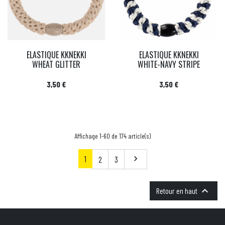
ELASTIQUE KKNEKKI
ELASTIQUE KKNEKKI
WHEAT GLITTER
WHITE-NAVY STRIPE
Prix
Prix
3,50 €
3,50 €
Affichage 1-60 de 174 article(s)
1
Suivant
2
3


Retour en haut