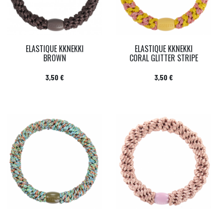
ELASTIQUE KKNEKKI
ELASTIQUE KKNEKKI
BROWN
CORAL GLITTER STRIPE
Prix
Prix
3,50 €
3,50 €