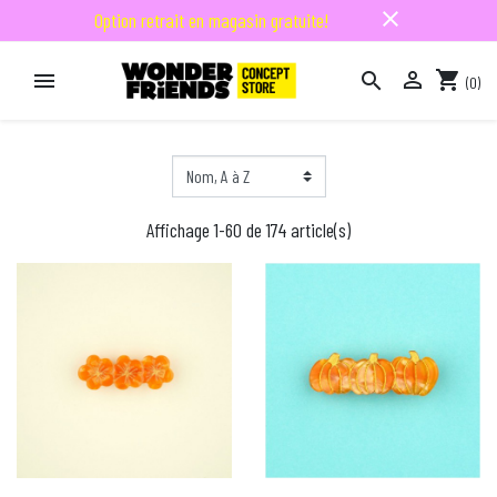
close
Option retrait en magasin gratuite!

shopping_cart


(0)

Affichage 1-60 de 174 article(s)