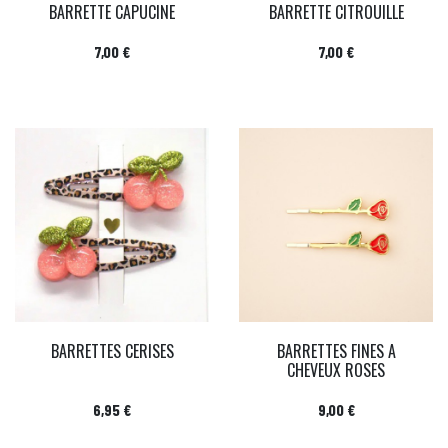
BARRETTE CAPUCINE
BARRETTE CITROUILLE
Prix
Prix
7,00 €
7,00 €
BARRETTES CERISES
BARRETTES FINES A
CHEVEUX ROSES
Prix
Prix
6,95 €
9,00 €