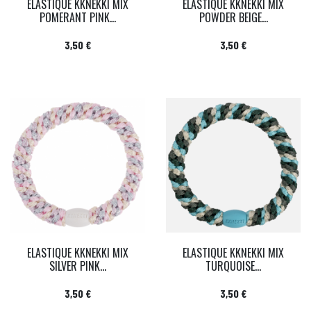
ELASTIQUE KKNEKKI MIX
ELASTIQUE KKNEKKI MIX
POMERANT PINK...
POWDER BEIGE...
Prix
Prix
3,50 €
3,50 €
ELASTIQUE KKNEKKI MIX
ELASTIQUE KKNEKKI MIX
SILVER PINK...
TURQUOISE...
Prix
Prix
3,50 €
3,50 €