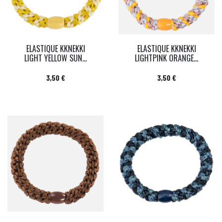
ELASTIQUE KKNEKKI
ELASTIQUE KKNEKKI
LIGHT YELLOW SUN...
LIGHTPINK ORANGE...
Prix
Prix
3,50 €
3,50 €