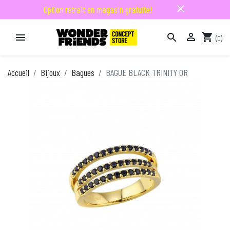
close
Option retrait en magasin gratuite!

shopping_cart


(0)

Accueil
Bijoux
Bagues
BAGUE BLACK TRINITY OR