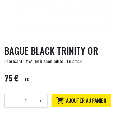
BAGUE BLACK TRINITY OR
Fabricant :
MYA BAY
Disponibilité :
En stock
75 €
TTC

AJOUTER AU PANIER
-
+
Quantité