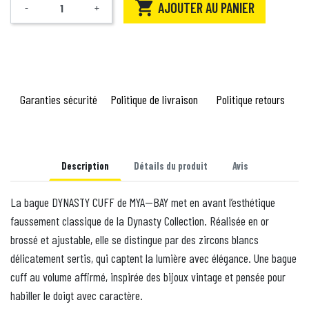

AJOUTER AU PANIER
-
+
Quantité
Garanties sécurité
Politique de livraison
Politique retours
Description
Détails du produit
Avis
La bague DYNASTY CUFF de MYA—BAY met en avant l’esthétique
faussement classique de la Dynasty Collection. Réalisée en or
brossé et ajustable, elle se distingue par des zircons blancs
délicatement sertis, qui captent la lumière avec élégance. Une bague
cuff au volume affirmé, inspirée des bijoux vintage et pensée pour
habiller le doigt avec caractère.