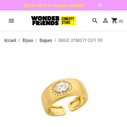
close
Option retrait en magasin gratuite!

shopping_cart


(0)

Accueil
Bijoux
Bagues
BAGUE DYNASTY CUFF OR