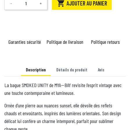

AJOUTER AU PANIER
-
+
Quantité
Garanties sécurité
Politique de livraison
Politique retours
Description
Détails du produit
Avis
La bague SMOKED UNITY de MYA—BAY revisite l’esprit vintage avec
une touche contemporaine et lumineuse.
Ornée d’une pierre aux nuances sunset, elle dévoile des reflets
chauds et envoûtants, inspirés des lumières orientales. Son design
délicat lui confère un charme intemporel, parfait pour sublimer
chaque geste.