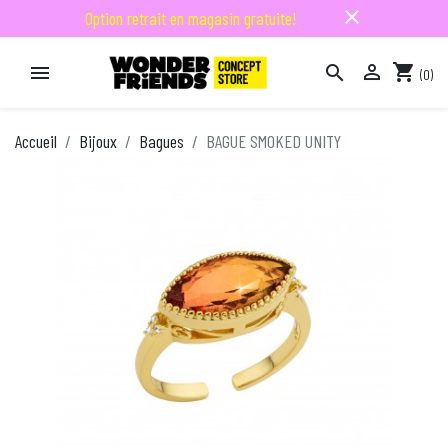
close
Option retrait en magasin gratuite!

shopping_cart


(0)

Accueil
Bijoux
Bagues
BAGUE SMOKED UNITY