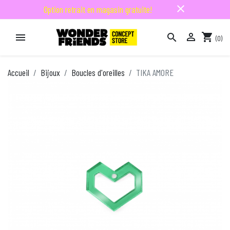
close
Option retrait en magasin gratuite!

shopping_cart


(0)

Accueil
Bijoux
Boucles d'oreilles
TIKA AMORE