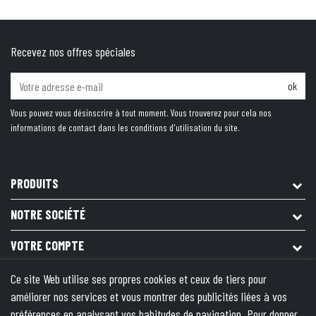
Recevez nos offres spéciales
ok
Vous pouvez vous désinscrire à tout moment. Vous trouverez pour cela nos
informations de contact dans les conditions d'utilisation du site.
PRODUITS
NOTRE SOCIÉTÉ
VOTRE COMPTE
INFORMATIONS
Ce site Web utilise ses propres cookies et ceux de tiers pour
améliorer nos services et vous montrer des publicités liées à vos
© 2026 - Theme by Wepika
- This site is protected by reCAPTCHA
préférences en analysant vos habitudes de navigation. Pour donner