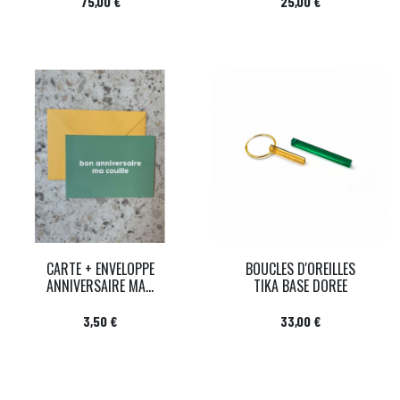
Prix
Prix
75,00 €
25,00 €
CARTE + ENVELOPPE
BOUCLES D'OREILLES
ANNIVERSAIRE MA...
TIKA BASE DOREE
Prix
Prix
3,50 €
33,00 €