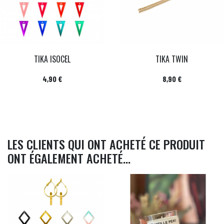
TIKA ISOCEL
TIKA TWIN
Prix
Prix
4,90 €
8,90 €
LES CLIENTS QUI ONT ACHETÉ CE PRODUIT
ONT ÉGALEMENT ACHETÉ...