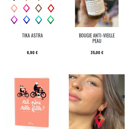
TIKA ASTRA
BOUGIE ANTI-VIEILLE
PEAU
Prix
Prix
6,90 €
35,00 €