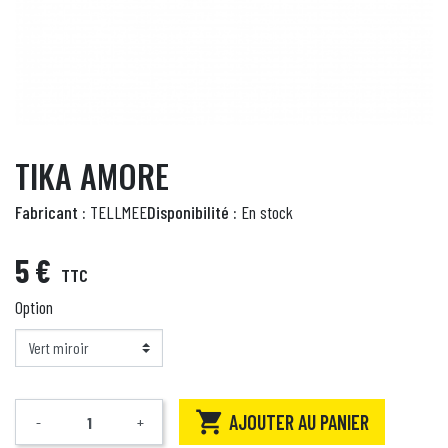
TIKA AMORE
Fabricant :
TELLMEE
Disponibilité :
En stock
5 €
TTC
Option

AJOUTER AU PANIER
-
+
Quantité