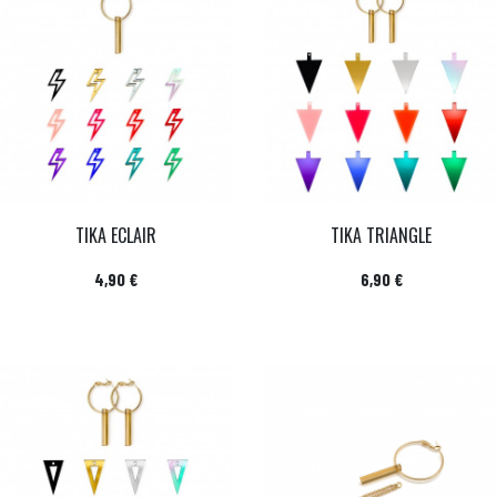
TIKA ECLAIR
TIKA TRIANGLE
Prix
Prix
4,90 €
6,90 €