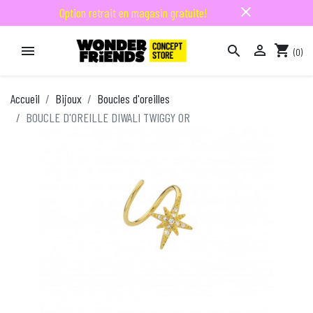
close
Option retrait en magasin gratuite!

shopping_cart


(0)

Accueil
Bijoux
Boucles d'oreilles
BOUCLE D'OREILLE DIWALI TWIGGY OR