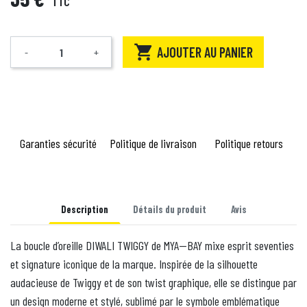
TTC

AJOUTER AU PANIER
-
+
Quantité
Garanties sécurité
Politique de livraison
Politique retours
Description
Détails du produit
Avis
La boucle d’oreille DIWALI TWIGGY de MYA—BAY mixe esprit seventies
et signature iconique de la marque. Inspirée de la silhouette
audacieuse de Twiggy et de son twist graphique, elle se distingue par
un design moderne et stylé, sublimé par le symbole emblématique