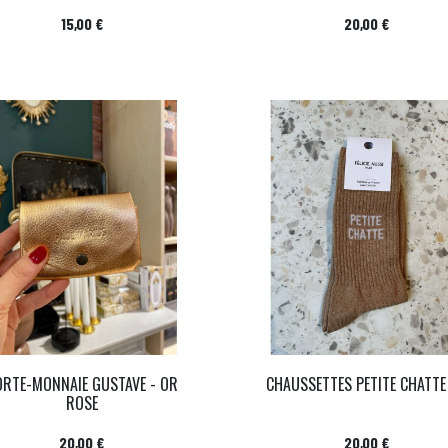
Prix
Prix
15,00 €
20,00 €
ORTE-MONNAIE GUSTAVE - OR
CHAUSSETTES PETITE CHATTE A
ROSE
Prix
Prix
20,00 €
20,00 €