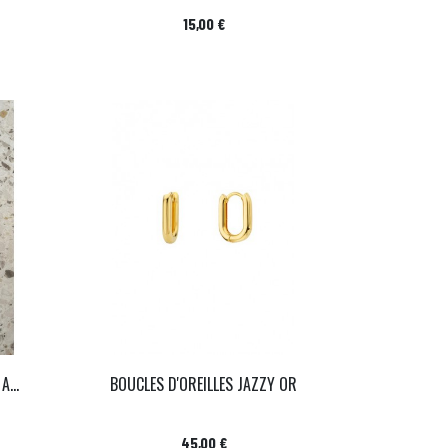
Prix
15,00 €
...
BOUCLES D'OREILLES JAZZY OR
Prix
45,00 €