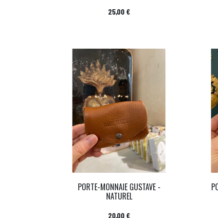
Prix
25,00 €
PORTE-MONNAIE GUSTAVE -
P
NATUREL
Prix
20,00 €