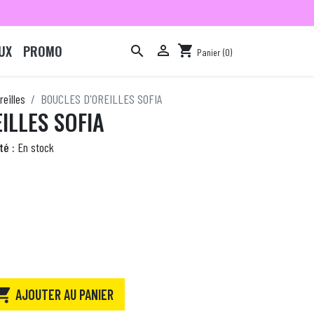
UX
PROMO

shopping_cart

Panier
(0)

reilles
BOUCLES D'OREILLES SOFIA
ILLES SOFIA
té :
En stock

AJOUTER AU PANIER