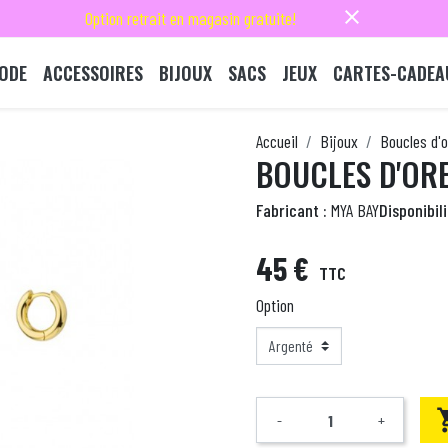
close
Option retrait en magasin gratuite!
ODE
ACCESSOIRES
BIJOUX
SACS
JEUX
CARTES-CADEA
Accueil
Bijoux
Boucles d'o
BOUCLES D'ORE
Fabricant :
MYA BAY
Disponibili
45 €
TTC
Option
-
+
Quantité