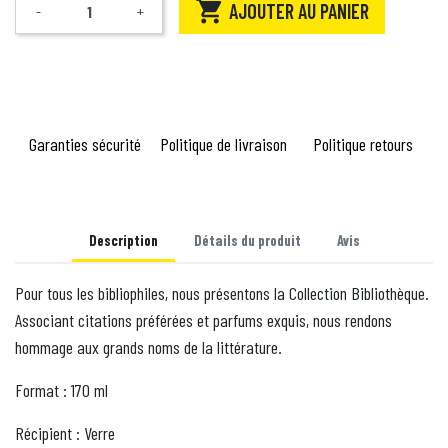

AJOUTER AU PANIER
-
+
Quantité
Garanties sécurité
Politique de livraison
Politique retours
Description
Détails du produit
Avis
Pour tous les bibliophiles, nous présentons la Collection Bibliothèque.
Associant citations préférées et parfums exquis, nous rendons
hommage aux grands noms de la littérature.
Format : 170 ml
Récipient : Verre