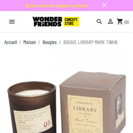
close
Option retrait en magasin gratuite!

shopping_cart


(0)

Accueil
Maison
Bougies
BOUGIE LIBRARY MARK TWAIN