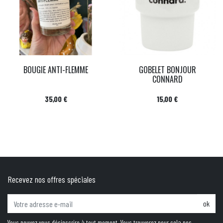
BOUGIE ANTI-FLEMME
GOBELET BONJOUR
CONNARD
Prix
Prix
35,00 €
15,00 €
Recevez nos offres spéciales
ok
Vous pouvez vous désinscrire à tout moment. Vous trouverez pour cela nos