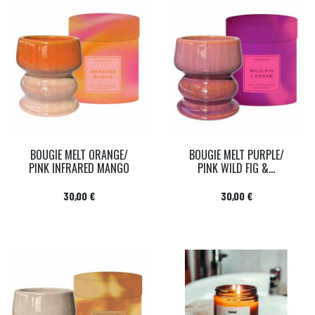
BOUGIE MELT ORANGE/
BOUGIE MELT PURPLE/
PINK INFRARED MANGO
PINK WILD FIG &...
Prix
Prix
30,00 €
30,00 €