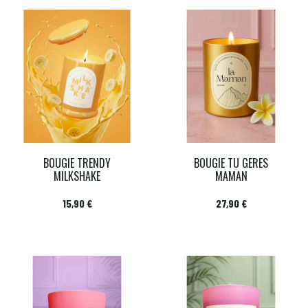
BOUGIE TRENDY
BOUGIE TU GERES
MILKSHAKE
MAMAN
Prix
Prix
15,90 €
27,90 €