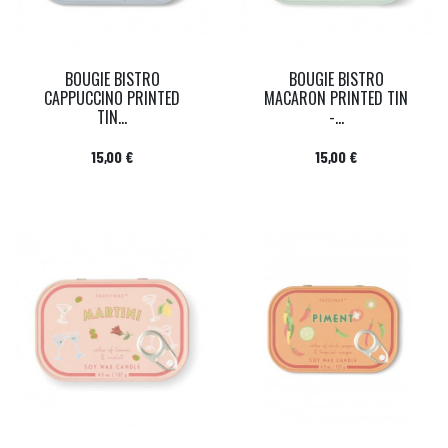
BOUGIE BISTRO
BOUGIE BISTRO
CAPPUCCINO PRINTED
MACARON PRINTED TIN
TIN...
-...
Prix
Prix
15,00 €
15,00 €