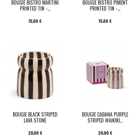
BOUGIE BISTRO MARTINI
BOUGIE BISTRO PIMENT
PRINTED TIN -...
PRINTED TIN -...
Prix
Prix
15,00 €
15,00 €
BOUGIE BLACK STRIPED
BOUGIE CABANA PURPLE
LAVA STONE
STRIPED WAIKIKI...
Prix
Prix
20,00 €
20,00 €