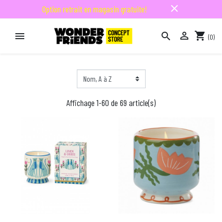
close
Option retrait en magasin gratuite!

shopping_cart


(0)

Affichage 1-60 de 69 article(s)