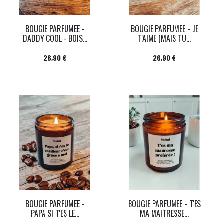
BOUGIE PARFUMEE -
BOUGIE PARFUMEE - JE
DADDY COOL - BOIS...
T'AIME (MAIS TU...
Prix
Prix
26,90 €
26,90 €
BOUGIE PARFUMEE -
BOUGIE PARFUMEE - T'ES
PAPA SI T'ES LE...
MA MAITRESSE...