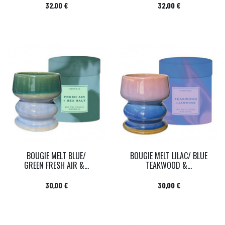
Prix
Prix
32,00 €
32,00 €
BOUGIE MELT BLUE/
BOUGIE MELT LILAC/ BLUE
GREEN FRESH AIR &...
TEAKWOOD &...
Prix
Prix
30,00 €
30,00 €