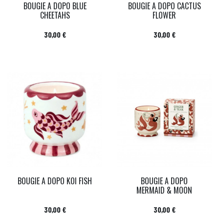
BOUGIE A DOPO BLUE
BOUGIE A DOPO CACTUS
CHEETAHS
FLOWER
Prix
Prix
30,00 €
30,00 €
BOUGIE A DOPO KOI FISH
BOUGIE A DOPO
MERMAID & MOON
Prix
Prix
30,00 €
30,00 €