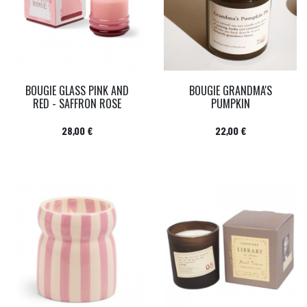
BOUGIE GLASS PINK AND
BOUGIE GRANDMA'S
RED - SAFFRON ROSE
PUMPKIN
Prix
Prix
28,00 €
22,00 €