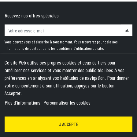
Recevez nos offres spéciales
ok
Vous pouvez vous désinscrire à tout moment. Vous trouverez pour cela nos
informations de contact dans les conditions d'utilisation du site.
Ce site Web utilise ses propres cookies et ceux de tiers pour
améliorer nos services et vous montrer des publicités liées à vos
PRODUITS
préférences en analysant vos habitudes de navigation. Pour donner
votre consentement à son utilisation, appuyez sur le bouton
NOTRE SOCIÉTÉ
Accepter.
VOTRE COMPTE
Plus d'informations
Personnaliser les cookies
INFORMATIONS
J'ACCEPTE
© 2026 - Theme by Wepika
- This site is protected by reCAPTCHA
and the Google
Privacy Policy
&
Terms of Service
apply