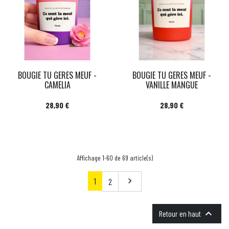
BOUGIE TU GERES MEUF -
BOUGIE TU GERES MEUF -
CAMELIA
VANILLE MANGUE
Prix
Prix
28,90 €
28,90 €
Affichage 1-60 de 69 article(s)
1
Suivant
2


Retour en haut