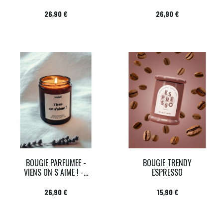
Prix
Prix
26,90 €
26,90 €
BOUGIE PARFUMEE -
BOUGIE TRENDY
VIENS ON S AIME ! -...
ESPRESSO
Prix
Prix
26,90 €
15,90 €