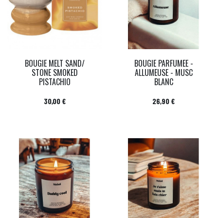
BOUGIE MELT SAND/
BOUGIE PARFUMEE -
STONE SMOKED
ALLUMEUSE - MUSC
PISTACHIO
BLANC
Prix
Prix
30,00 €
26,90 €