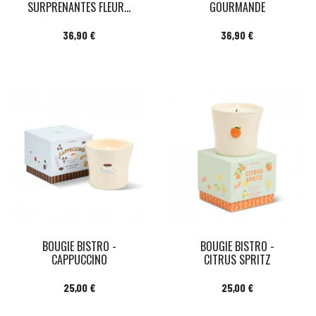
SURPRENANTES FLEUR...
GOURMANDE
Prix
Prix
36,90 €
36,90 €
BOUGIE BISTRO -
BOUGIE BISTRO -
CAPPUCCINO
CITRUS SPRITZ
Prix
Prix
25,00 €
25,00 €