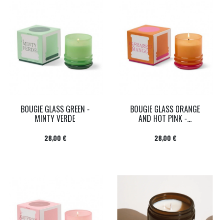
BOUGIE GLASS GREEN -
BOUGIE GLASS ORANGE
MINTY VERDE
AND HOT PINK -...
Prix
Prix
28,00 €
28,00 €