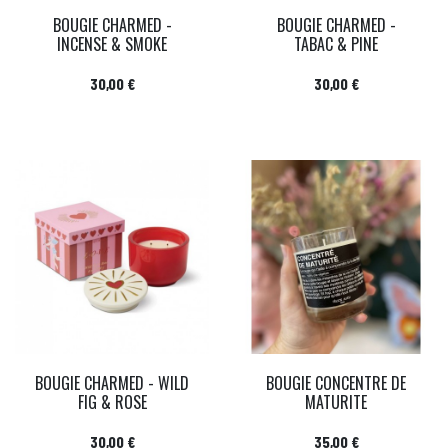
BOUGIE CHARMED -
BOUGIE CHARMED -
INCENSE & SMOKE
TABAC & PINE
Prix
Prix
30,00 €
30,00 €
BOUGIE CHARMED - WILD
BOUGIE CONCENTRE DE
FIG & ROSE
MATURITE
Prix
Prix
30,00 €
35,00 €