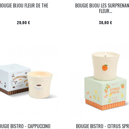
BOUGIE BIJOU FLEUR DE THE
BOUGIE BIJOU LES SURPRENA
FLEUR...
Prix
Prix
29,90 €
36,90 €
OUGIE BISTRO - CAPPUCCINO
BOUGIE BISTRO - CITRUS SPR