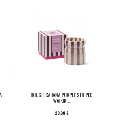
A
BOUGIE CABANA PURPLE STRIPED
WAIKIKI...
Prix
20,00 €