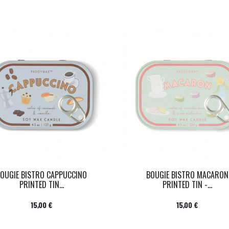
OUGIE BISTRO CAPPUCCINO
BOUGIE BISTRO MACARON
PRINTED TIN...
PRINTED TIN -...
Prix
Prix
15,00 €
15,00 €