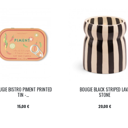
UGIE BISTRO PIMENT PRINTED
BOUGIE BLACK STRIPED LAV
TIN -...
STONE
Prix
Prix
15,00 €
20,00 €