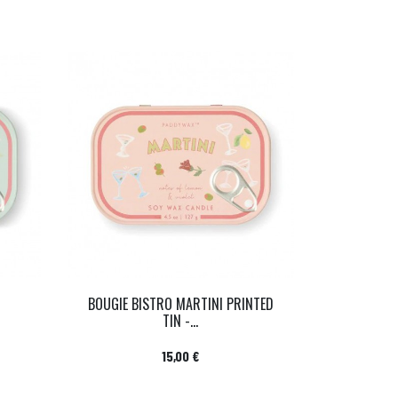
BOUGIE BISTRO MARTINI PRINTED
TIN -...
Prix
15,00 €