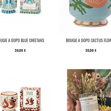
UGIE A DOPO BLUE CHEETAHS
BOUGIE A DOPO CACTUS FLO
Prix
Prix
30,00 €
30,00 €