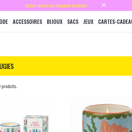
close
Option retrait en magasin gratuite!
ODE
ACCESSOIRES
BIJOUX
SACS
JEUX
CARTES-CADEA
UGIES
9 produits.