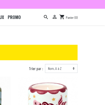
UX
PROMO

shopping_cart

Panier
(0)

Trier par :