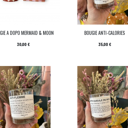
GIE A DOPO MERMAID & MOON
BOUGIE ANTI-CALORIES
Prix
Prix
30,00 €
35,00 €