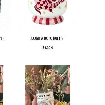
WER
BOUGIE A DOPO KOI FISH
Prix
30,00 €