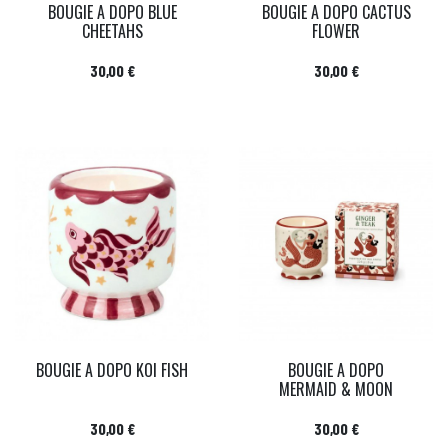
BOUGIE A DOPO BLUE
BOUGIE A DOPO CACTUS
CHEETAHS
FLOWER
Prix
Prix
30,00 €
30,00 €
BOUGIE A DOPO KOI FISH
BOUGIE A DOPO
MERMAID & MOON
Prix
Prix
30,00 €
30,00 €