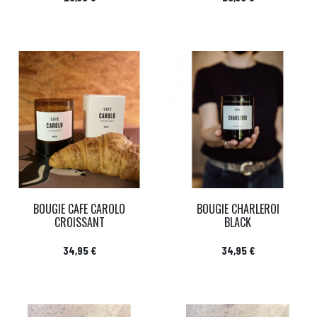
BOUGIE CAFE CAROLO
BOUGIE CHARLEROI
CROISSANT
BLACK
Prix
Prix
34,95 €
34,95 €