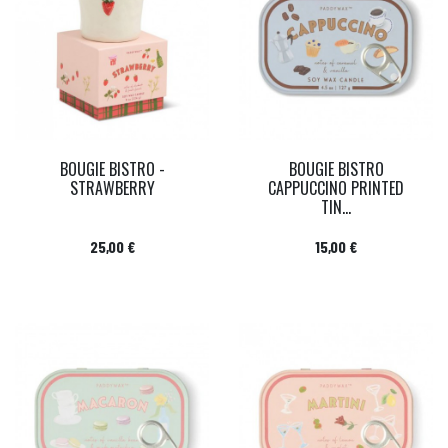
BOUGIE BISTRO -
BOUGIE BISTRO
STRAWBERRY
CAPPUCCINO PRINTED
TIN...
Prix
Prix
25,00 €
15,00 €