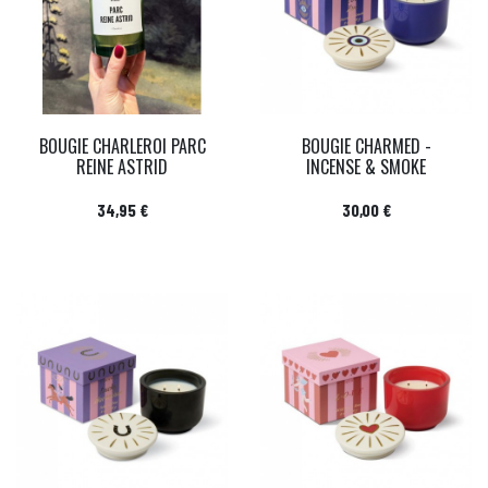
BOUGIE CHARLEROI PARC
BOUGIE CHARMED -
REINE ASTRID
INCENSE & SMOKE
Prix
Prix
34,95 €
30,00 €