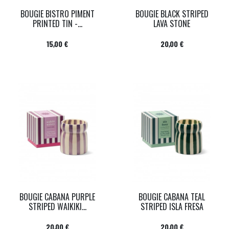
BOUGIE BISTRO PIMENT
BOUGIE BLACK STRIPED
PRINTED TIN -...
LAVA STONE
Prix
Prix
15,00 €
20,00 €
BOUGIE CABANA PURPLE
BOUGIE CABANA TEAL
STRIPED WAIKIKI...
STRIPED ISLA FRESA
Prix
Prix
20,00 €
20,00 €