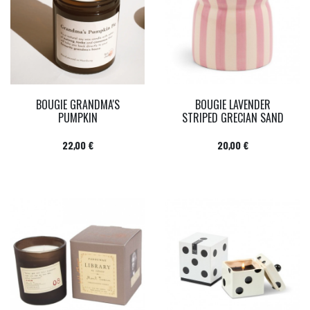
BOUGIE GRANDMA'S
BOUGIE LAVENDER
PUMPKIN
STRIPED GRECIAN SAND
Prix
Prix
22,00 €
20,00 €