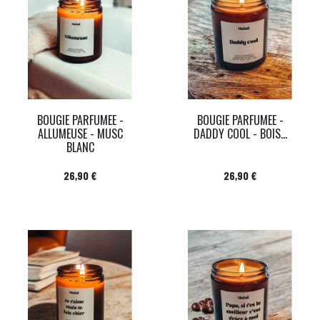
BOUGIE PARFUMEE -
BOUGIE PARFUMEE -
ALLUMEUSE - MUSC
DADDY COOL - BOIS...
BLANC
Prix
Prix
26,90 €
26,90 €