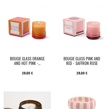
BOUGIE GLASS ORANGE
BOUGIE GLASS PINK AND
AND HOT PINK -...
RED - SAFFRON ROSE
Prix
Prix
28,00 €
28,00 €