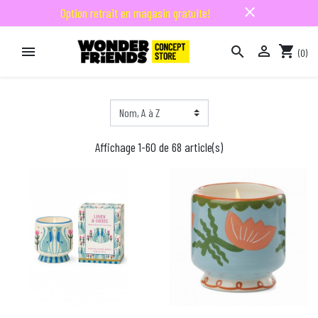
close
Option retrait en magasin gratuite!

shopping_cart


(0)

Affichage 1-60 de 68 article(s)