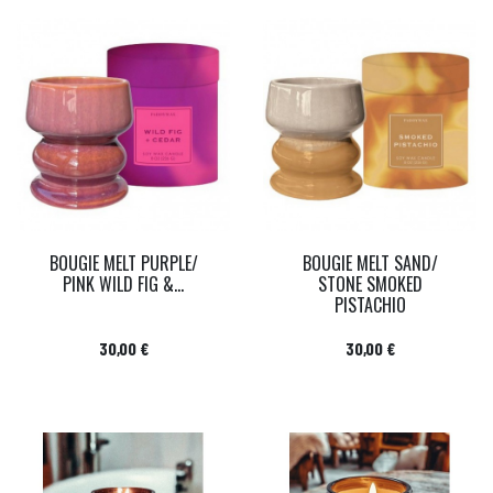
BOUGIE MELT PURPLE/
BOUGIE MELT SAND/
PINK WILD FIG &...
STONE SMOKED
PISTACHIO
Prix
Prix
30,00 €
30,00 €