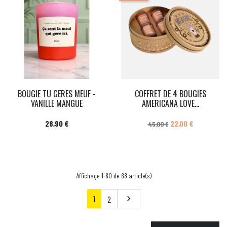
BOUGIE TU GERES MEUF -
COFFRET DE 4 BOUGIES
VANILLE MANGUE
AMERICANA LOVE...
Prix
Prix de base
Prix
28,90 €
22,00 €
45,00 €
Affichage 1-60 de 68 article(s)
1
Suivant
2
