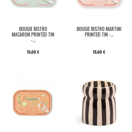
BOUGIE BISTRO
BOUGIE BISTRO MARTINI
MACARON PRINTED TIN
PRINTED TIN -...
-...
Prix
Prix
15,00 €
15,00 €