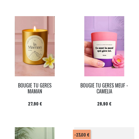
BOUGIE TU GERES
BOUGIE TU GERES MEUF -
MAMAN
CAMELIA
Prix
Prix
27,90 €
28,90 €
-23,00 €