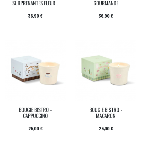
SURPRENANTES FLEUR...
GOURMANDE
Prix
Prix
36,90 €
36,90 €
BOUGIE BISTRO -
BOUGIE BISTRO -
CAPPUCCINO
MACARON
Prix
Prix
25,00 €
25,00 €