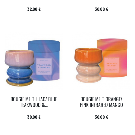
Prix
Prix
32,00 €
30,00 €
BOUGIE MELT LILAC/ BLUE
BOUGIE MELT ORANGE/
TEAKWOOD &...
PINK INFRARED MANGO
Prix
Prix
30,00 €
30,00 €