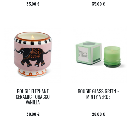
Prix
Prix
35,00 €
35,00 €
BOUGIE ELEPHANT
BOUGIE GLASS GREEN -
CERAMIC TOBACCO
MINTY VERDE
VANILLA
Prix
Prix
30,00 €
28,00 €