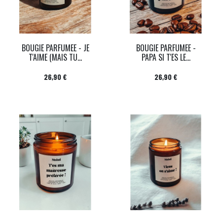
BOUGIE PARFUMEE - JE
BOUGIE PARFUMEE -
T'AIME (MAIS TU...
PAPA SI T'ES LE...
Prix
Prix
26,90 €
26,90 €