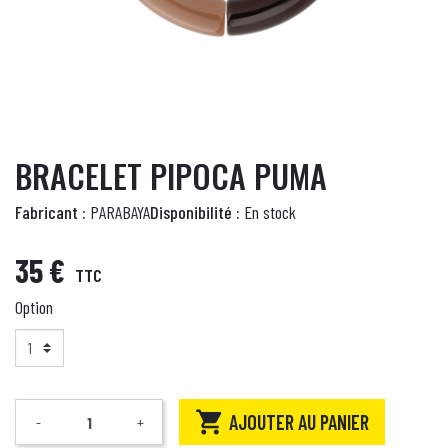
BRACELET PIPOCA PUMA
Fabricant :
PARABAYA
Disponibilité :
En stock
35 €
TTC
Option

AJOUTER AU PANIER
-
+
Quantité