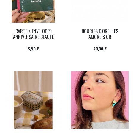
CARTE + ENVELOPPE
BOUCLES D'OREILLES
ANNIVERSAIRE BEAUTE
AMORE S OR
Prix
Prix
3,50 €
20,00 €