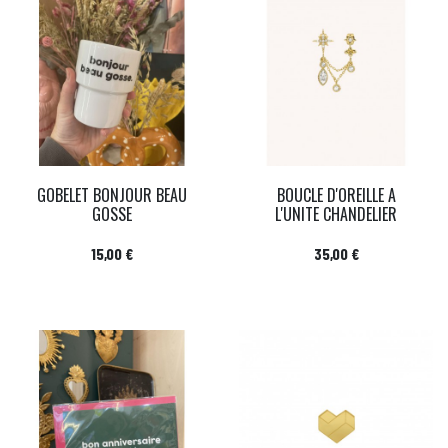
GOBELET BONJOUR BEAU
BOUCLE D'OREILLE A
GOSSE
L'UNITE CHANDELIER
Prix
Prix
15,00 €
35,00 €