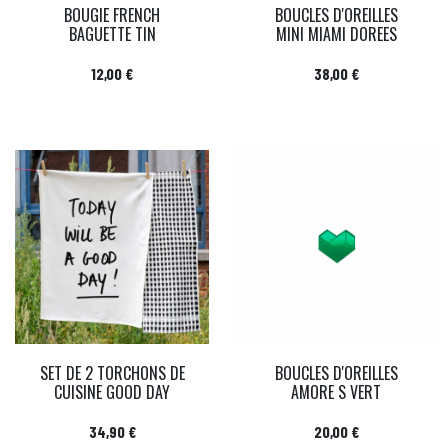
BOUGIE FRENCH
BOUCLES D'OREILLES
BAGUETTE TIN
MINI MIAMI DOREES
Prix
Prix
12,00 €
38,00 €
SET DE 2 TORCHONS DE
BOUCLES D'OREILLES
CUISINE GOOD DAY
AMORE S VERT
Prix
Prix
34,90 €
20,00 €