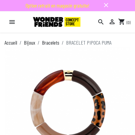
close
Option retrait en magasin gratuite!

shopping_cart


(0)

Accueil
Bijoux
Bracelets
BRACELET PIPOCA PUMA