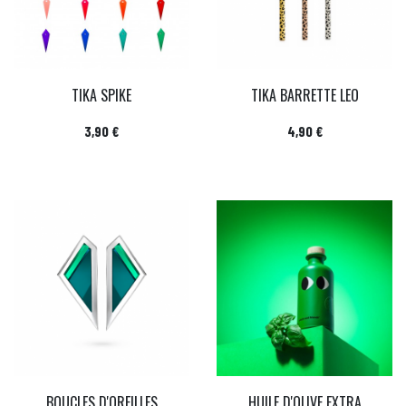
TIKA SPIKE
TIKA BARRETTE LEO
Prix
Prix
3,90 €
4,90 €
BOUCLES D'OREILLES
HUILE D'OLIVE EXTRA