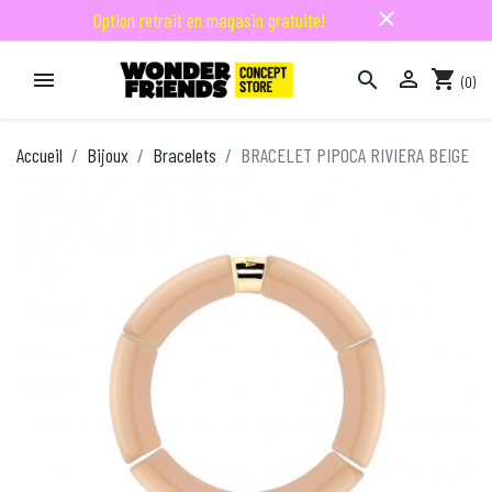
close
Option retrait en magasin gratuite!

shopping_cart


(0)

Accueil
Bijoux
Bracelets
BRACELET PIPOCA RIVIERA BEIGE