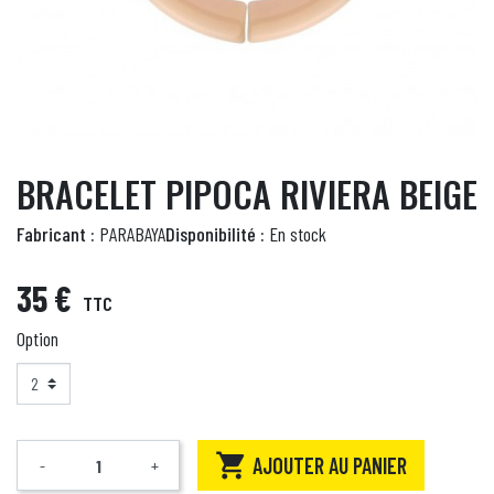
BRACELET PIPOCA RIVIERA BEIGE
Fabricant :
PARABAYA
Disponibilité :
En stock
35 €
TTC
Option

AJOUTER AU PANIER
-
+
Quantité