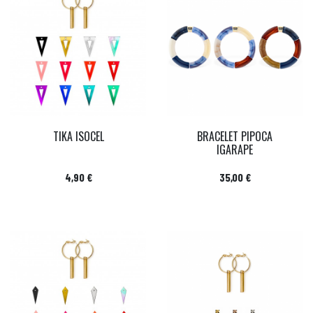
TIKA ISOCEL
BRACELET PIPOCA
IGARAPE
Prix
Prix
4,90 €
35,00 €