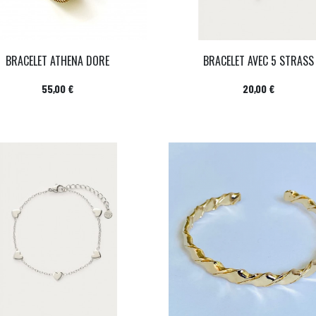
BRACELET ATHENA DORE
BRACELET AVEC 5 STRASS
Prix
Prix
55,00 €
20,00 €