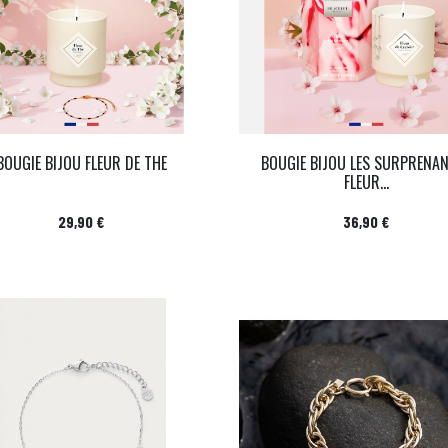
BOUGIE BIJOU FLEUR DE THE
BOUGIE BIJOU LES SURPRENA
FLEUR...
Prix
Prix
29,90 €
36,90 €