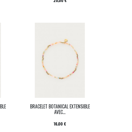
20,00 €
BLE
BRACELET BOTANICAL EXTENSIBLE
AVEC...
Prix
16,00 €