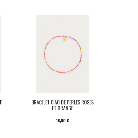
F
BRACELET CIAO DE PERLES ROSES
ET ORANGE
Prix
18,00 €