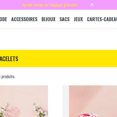
close
Option retrait en magasin gratuite!
ODE
ACCESSOIRES
BIJOUX
SACS
JEUX
CARTES-CADEA
ACELETS
3 produits.