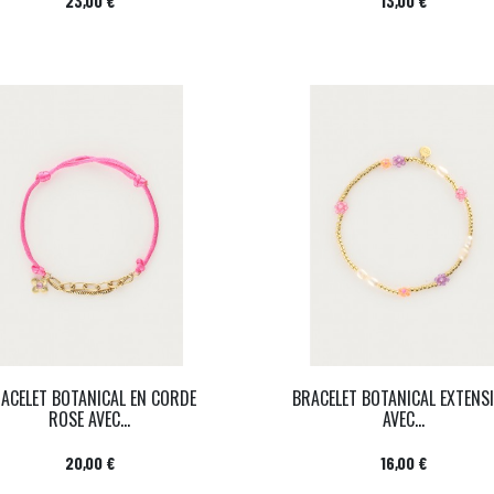
23,00 €
13,00 €
ACELET BOTANICAL EN CORDE
BRACELET BOTANICAL EXTENSI
ROSE AVEC...
AVEC...
Prix
Prix
20,00 €
16,00 €