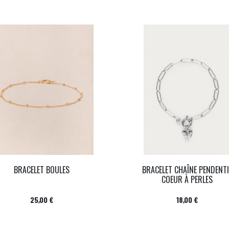
BRACELET BOULES
BRACELET CHAÎNE PENDENTI
COEUR À PERLES
Prix
Prix
25,00 €
18,00 €