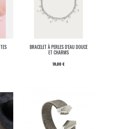
NTES
BRACELET À PERLES D'EAU DOUCE
ET CHARMS
Prix
18,00 €