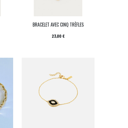
BRACELET AVEC CINQ TRÈFLES
Prix
23,00 €