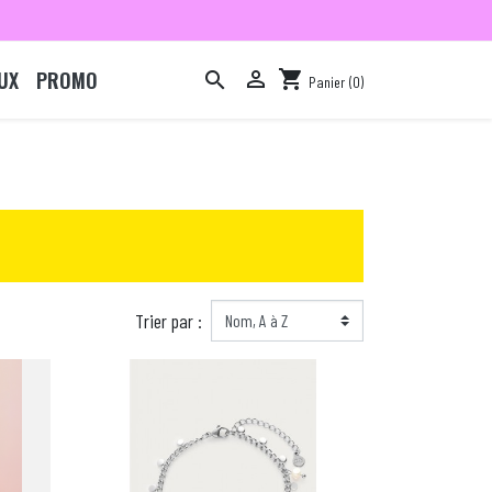
UX
PROMO

shopping_cart

Panier
(0)

Trier par :