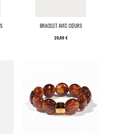
ES
BRACELET AVEC CŒURS
Prix
20,00 €