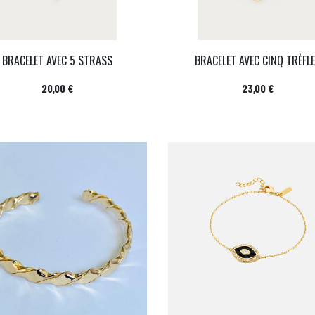
BRACELET AVEC 5 STRASS
BRACELET AVEC CINQ TRÈFL
Prix
Prix
20,00 €
23,00 €