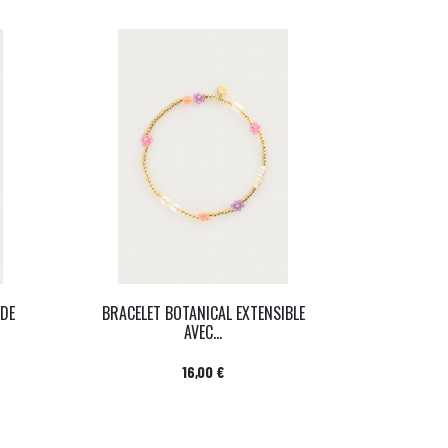
RDE
BRACELET BOTANICAL EXTENSIBLE
AVEC...
Prix
16,00 €