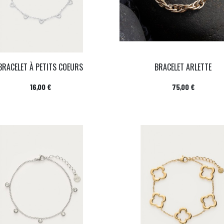
BRACELET À PETITS COEURS
BRACELET ARLETTE
Prix
Prix
16,00 €
75,00 €