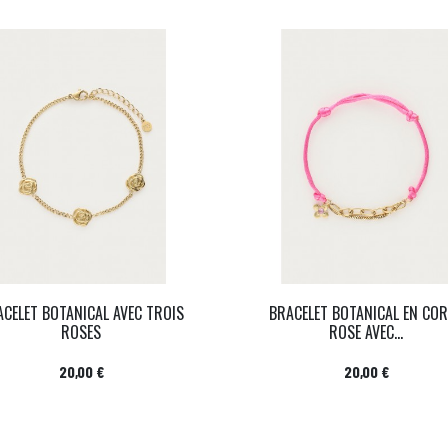
ACELET BOTANICAL AVEC TROIS
BRACELET BOTANICAL EN CO
ROSES
ROSE AVEC...
Prix
Prix
20,00 €
20,00 €