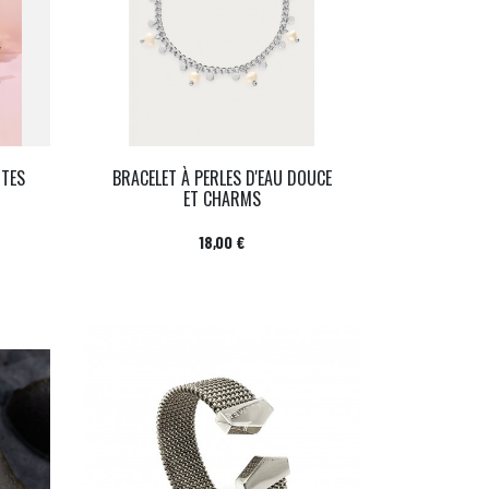
NTES
BRACELET À PERLES D'EAU DOUCE
ET CHARMS
Prix
18,00 €