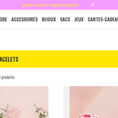
close
Option retrait en magasin gratuite!
ODE
ACCESSOIRES
BIJOUX
SACS
JEUX
CARTES-CADEA
ACELETS
9 produits.