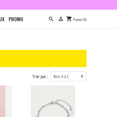
UX
PROMO

shopping_cart

Panier
(0)

Trier par :