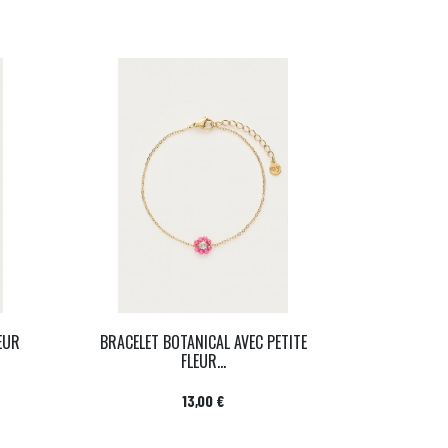
EUR
BRACELET BOTANICAL AVEC PETITE
FLEUR...
Prix
13,00 €