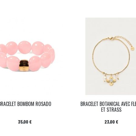
BRACELET BOMBOM ROSADO
BRACELET BOTANICAL AVEC FL
ET STRASS
Prix
Prix
35,00 €
23,00 €