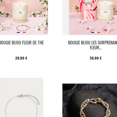
BOUGIE BIJOU FLEUR DE THE
BOUGIE BIJOU LES SURPRENA
FLEUR...
Prix
Prix
29,90 €
36,90 €