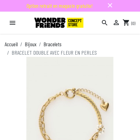
close
Option retrait en magasin gratuite!

shopping_cart


(0)

Accueil
Bijoux
Bracelets
BRACELET DOUBLE AVEC FLEUR EN PERLES