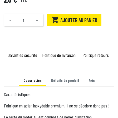
TTC

AJOUTER AU PANIER
-
+
Quantité
Garanties sécurité
Politique de livraison
Politique retours
Description
Détails du produit
Avis
Caractéristiques
Fabriqué en acier inoxydable premium, il ne se décolore donc pas !
Le reste du matériau est composé de perles d’imitation.