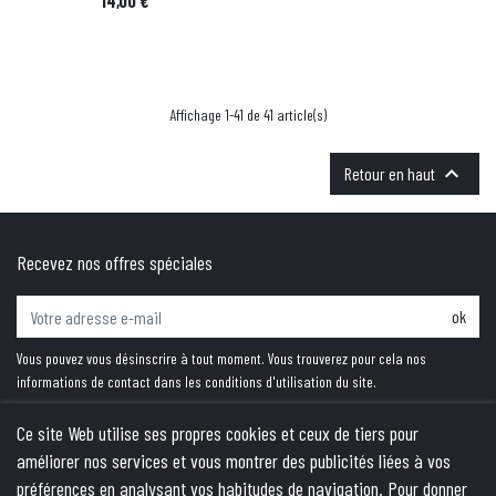
14,00 €
Affichage 1-41 de 41 article(s)

Retour en haut
Recevez nos offres spéciales
ok
Vous pouvez vous désinscrire à tout moment. Vous trouverez pour cela nos
informations de contact dans les conditions d'utilisation du site.
Ce site Web utilise ses propres cookies et ceux de tiers pour
améliorer nos services et vous montrer des publicités liées à vos
PRODUITS
préférences en analysant vos habitudes de navigation. Pour donner