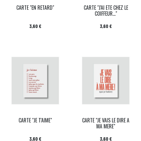
CARTE "EN RETARD"
CARTE "J'AI ETE CHEZ LE
COIFFEUR..."
Prix
Prix
3,60 €
3,60 €
CARTE "JE T'AIME"
CARTE "JE VAIS LE DIRE A
MA MERE"
Prix
Prix
3,60 €
3,60 €