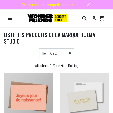
close
Option retrait en magasin gratuite!

shopping_cart


(0)

LISTE DES PRODUITS DE LA MARQUE BULMA
STUDIO
Affichage 1-41 de 41 article(s)