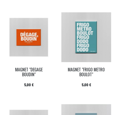
MAGNET "DEGAGE
MAGNET "FRIGO METRO
BOUDIN"
BOULOT"
Prix
Prix
5,00 €
5,00 €