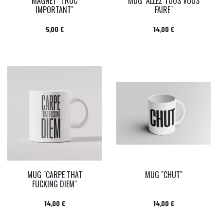
MAGNET "TRUC
MUG "ALLEZ TOUS VOUS
IMPORTANT"
FAIRE"
Prix
Prix
5,00 €
14,00 €
MUG "CARPE THAT
MUG "CHUT"
FUCKING DIEM"
Prix
Prix
14,00 €
14,00 €