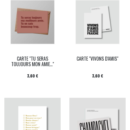
CARTE "TU SERAS
CARTE "VIVONS D'AMIS"
TOUJOURS MON AMIE..."
Prix
Prix
3,60 €
3,60 €