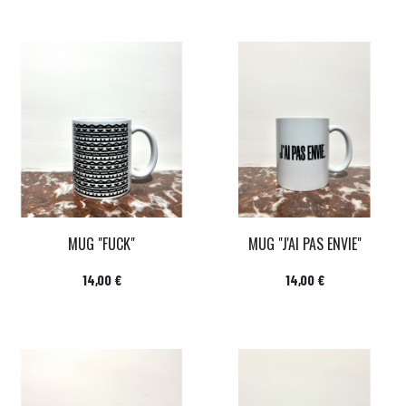
MUG "FUCK"
MUG "J'AI PAS ENVIE"
Prix
Prix
14,00 €
14,00 €