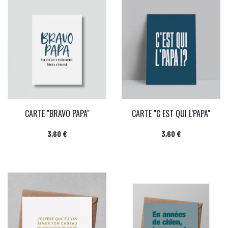
CARTE "BRAVO PAPA"
CARTE "C EST QUI L'PAPA"
Prix
Prix
3,60 €
3,60 €