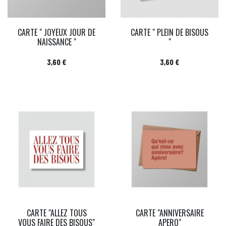
CARTE " JOYEUX JOUR DE
CARTE " PLEIN DE BISOUS
NAISSANCE "
"
Prix
Prix
3,60 €
3,60 €
CARTE "ALLEZ TOUS
CARTE "ANNIVERSAIRE
VOUS FAIRE DES BISOUS"
APERO"