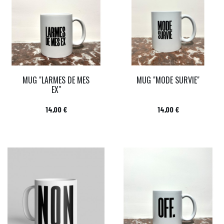
MUG "LARMES DE MES
MUG "MODE SURVIE"
EX"
Prix
Prix
14,00 €
14,00 €