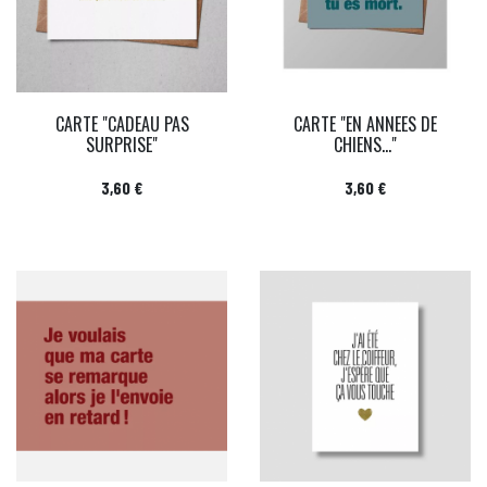
CARTE "CADEAU PAS
CARTE "EN ANNEES DE
SURPRISE"
CHIENS..."
Prix
Prix
3,60 €
3,60 €