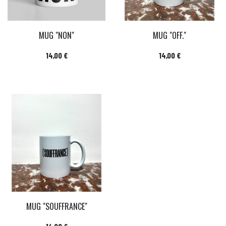
MUG "NON"
MUG "OFF."
Prix
Prix
14,00 €
14,00 €
MUG "SOUFFRANCE"
Prix