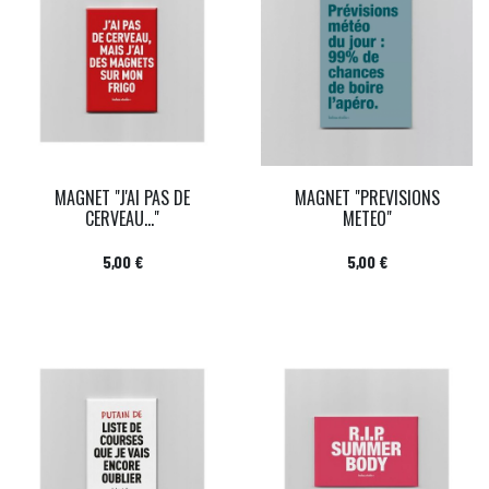
MAGNET "J'AI PAS DE
MAGNET "PREVISIONS
CERVEAU..."
METEO"
Prix
Prix
5,00 €
5,00 €