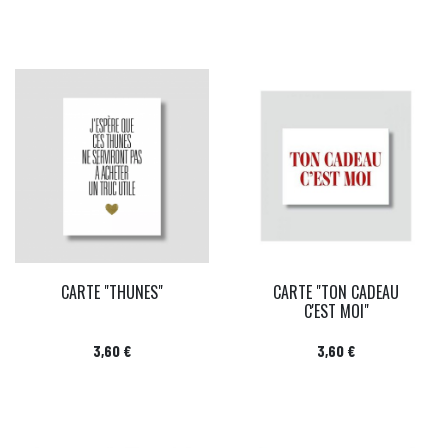
CARTE "THUNES"
CARTE "TON CADEAU
C'EST MOI"
Prix
Prix
3,60 €
3,60 €