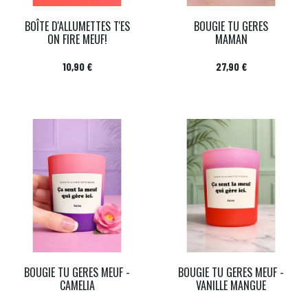
BOÎTE D'ALLUMETTES T'ES
BOUGIE TU GERES
ON FIRE MEUF!
MAMAN
Prix
Prix
10,90 €
27,90 €
BOUGIE TU GERES MEUF -
BOUGIE TU GERES MEUF -
CAMELIA
VANILLE MANGUE