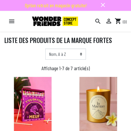
close
Option retrait en magasin gratuite!

shopping_cart


(0)

LISTE DES PRODUITS DE LA MARQUE FORTES
Affichage 1-7 de 7 article(s)