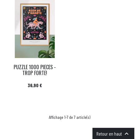
PUZZLE 1000 PIECES -
TROP FORTE!
Prix
36,90 €
Affichage 1-7 de 7 article(s)

Retour en haut