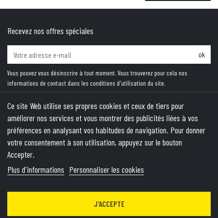
Recevez nos offres spéciales
ok
Vous pouvez vous désinscrire à tout moment. Vous trouverez pour cela nos
informations de contact dans les conditions d'utilisation du site.
Ce site Web utilise ses propres cookies et ceux de tiers pour
améliorer nos services et vous montrer des publicités liées à vos
PRODUITS
préférences en analysant vos habitudes de navigation. Pour donner
votre consentement à son utilisation, appuyez sur le bouton
NOTRE SOCIÉTÉ
Accepter.
VOTRE COMPTE
Plus d'informations
Personnaliser les cookies
INFORMATIONS
J'ACCEPTE
© 2026 - Theme by Wepika
- This site is protected by reCAPTCHA