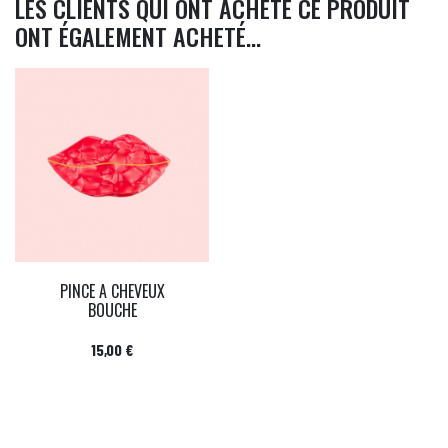
LES CLIENTS QUI ONT ACHETÉ CE PRODUIT
ONT ÉGALEMENT ACHETÉ...
PINCE A CHEVEUX
BOUCHE
Prix
15,00 €