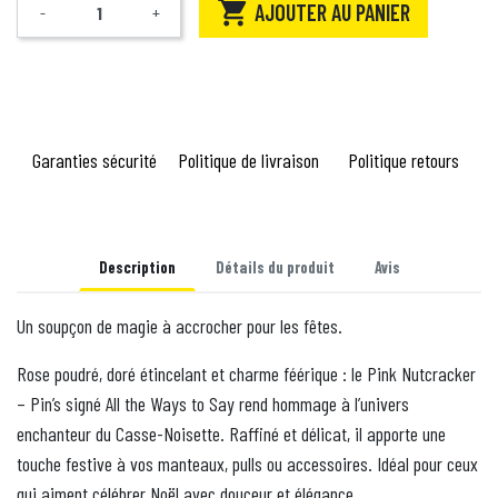

AJOUTER AU PANIER
-
+
Quantité
Garanties sécurité
Politique de livraison
Politique retours
Description
Détails du produit
Avis
Un soupçon de magie à accrocher pour les fêtes.
Rose poudré, doré étincelant et charme féérique : le Pink Nutcracker
– Pin’s signé All the Ways to Say rend hommage à l’univers
enchanteur du Casse-Noisette. Raffiné et délicat, il apporte une
touche festive à vos manteaux, pulls ou accessoires. Idéal pour ceux
qui aiment célébrer Noël avec douceur et élégance.