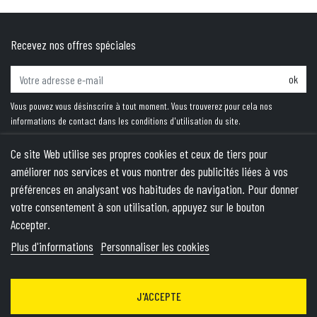
Recevez nos offres spéciales
ok
Vous pouvez vous désinscrire à tout moment. Vous trouverez pour cela nos
informations de contact dans les conditions d'utilisation du site.
Ce site Web utilise ses propres cookies et ceux de tiers pour
améliorer nos services et vous montrer des publicités liées à vos
PRODUITS
préférences en analysant vos habitudes de navigation. Pour donner
votre consentement à son utilisation, appuyez sur le bouton
NOTRE SOCIÉTÉ
Accepter.
VOTRE COMPTE
Plus d'informations
Personnaliser les cookies
INFORMATIONS
J'ACCEPTE
© 2026 - Theme by Wepika
- This site is protected by reCAPTCHA