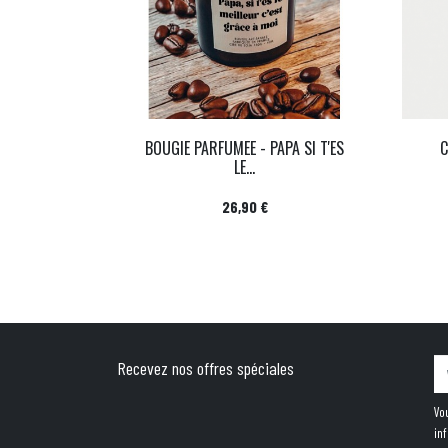
BOUGIE PARFUMEE - PAPA SI T'ES
LE...
Prix
26,90 €
Recevez nos offres spéciales
Vo
in