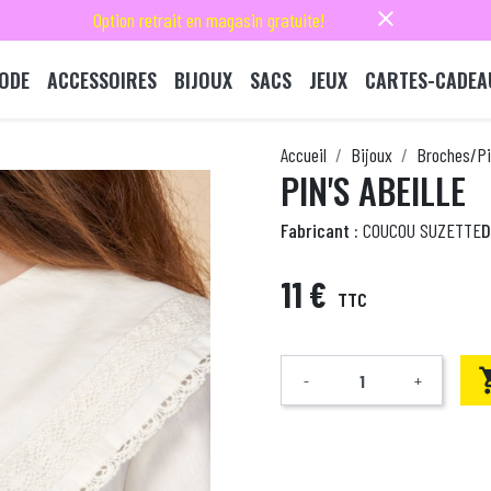
close
Option retrait en magasin gratuite!
ODE
ACCESSOIRES
BIJOUX
SACS
JEUX
CARTES-CADEA
Accueil
Bijoux
Broches/Pi
PIN'S ABEILLE
Fabricant :
COUCOU SUZETTE
D
11 €
TTC
-
+
Quantité