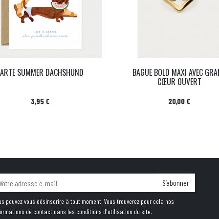
CARTE SUMMER DACHSHUND
BAGUE BOLD MAXI AVEC GRA
CŒUR OUVERT
Prix
Prix
3,95 €
20,00 €
S’abonner
us pouvez vous désinscrire à tout moment. Vous trouverez pour cela nos
formations de contact dans les conditions d'utilisation du site.