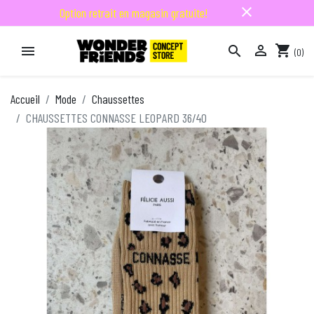
close
Option retrait en magasin gratuite!

shopping_cart


(0)

Accueil
Mode
Chaussettes
CHAUSSETTES CONNASSE LEOPARD 36/40