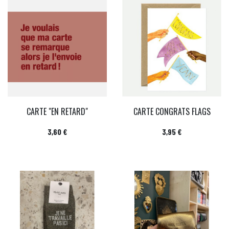
CARTE "EN RETARD"
CARTE CONGRATS FLAGS
Prix
Prix
3,60 €
3,95 €