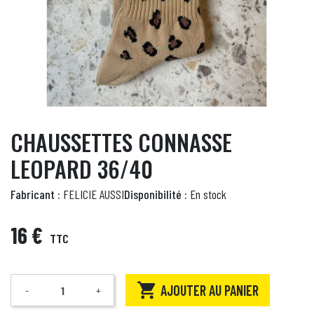
CHAUSSETTES CONNASSE
LEOPARD 36/40
Fabricant :
FELICIE AUSSI
Disponibilité :
En stock
16 €
TTC

AJOUTER AU PANIER
-
+
Quantité