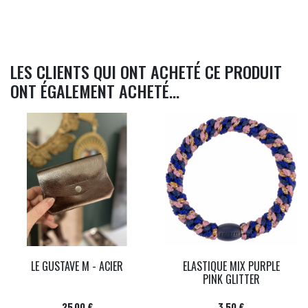
LES CLIENTS QUI ONT ACHETÉ CE PRODUIT
ONT ÉGALEMENT ACHETÉ...
LE GUSTAVE M - ACIER
ELASTIQUE MIX PURPLE
PINK GLITTER
Prix
Prix
25,00 €
3,50 €