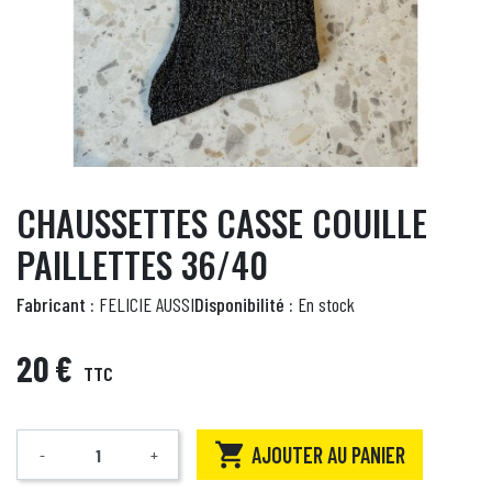
CHAUSSETTES CASSE COUILLE
PAILLETTES 36/40
Fabricant :
FELICIE AUSSI
Disponibilité :
En stock
20 €
TTC

AJOUTER AU PANIER
-
+
Quantité