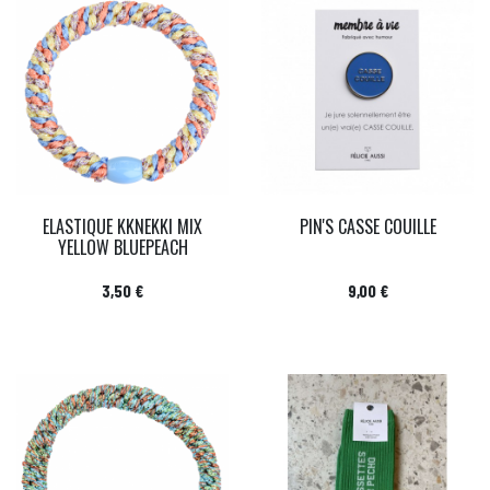
ELASTIQUE KKNEKKI MIX
PIN'S CASSE COUILLE
YELLOW BLUEPEACH
Prix
Prix
3,50 €
9,00 €