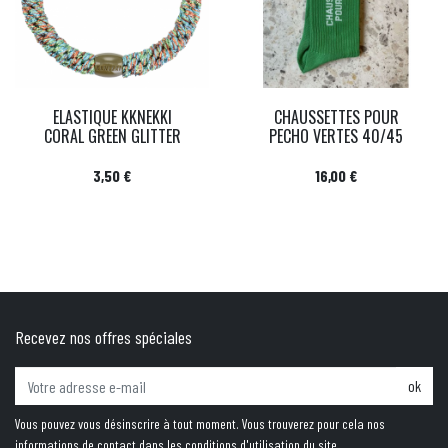
ELASTIQUE KKNEKKI
CHAUSSETTES POUR
CORAL GREEN GLITTER
PECHO VERTES 40/45
Prix
Prix
3,50 €
16,00 €
Recevez nos offres spéciales
ok
Vous pouvez vous désinscrire à tout moment. Vous trouverez pour cela nos
informations de contact dans les conditions d'utilisation du site.