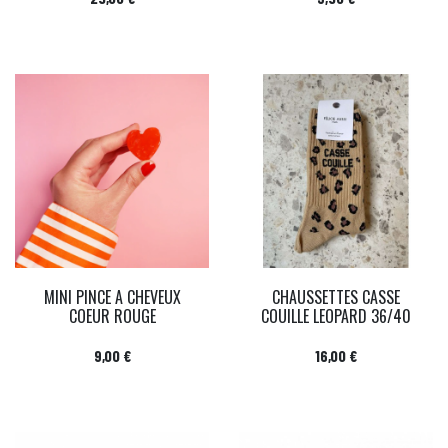
MINI PINCE A CHEVEUX
CHAUSSETTES CASSE
COEUR ROUGE
COUILLE LEOPARD 36/40
Prix
Prix
9,00 €
16,00 €