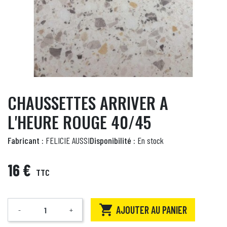
CHAUSSETTES ARRIVER A
L'HEURE ROUGE 40/45
Fabricant :
FELICIE AUSSI
Disponibilité :
En stock
16 €
TTC

AJOUTER AU PANIER
-
+
Quantité