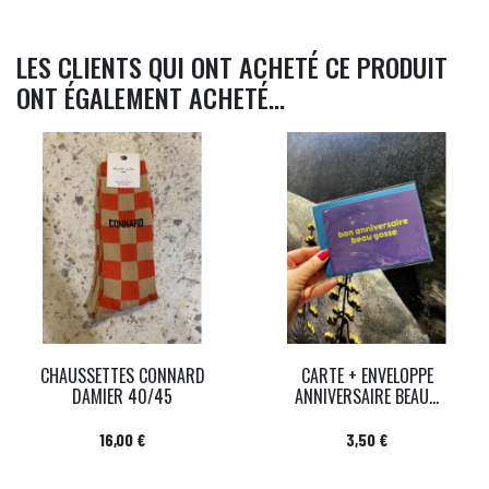
LES CLIENTS QUI ONT ACHETÉ CE PRODUIT
ONT ÉGALEMENT ACHETÉ...
CHAUSSETTES CONNARD
CARTE + ENVELOPPE
DAMIER 40/45
ANNIVERSAIRE BEAU...
Prix
Prix
16,00 €
3,50 €