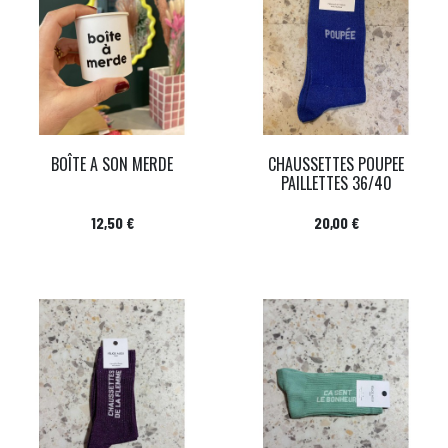
BOÎTE A SON MERDE
CHAUSSETTES POUPEE
PAILLETTES 36/40
Prix
Prix
12,50 €
20,00 €