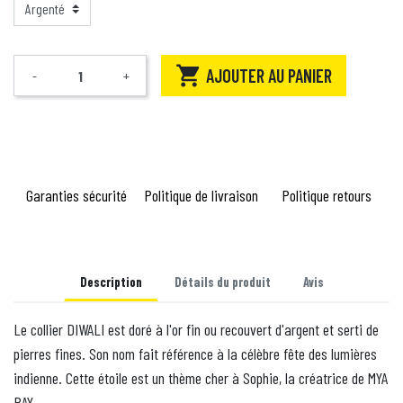

AJOUTER AU PANIER
-
+
Quantité
Garanties sécurité
Politique de livraison
Politique retours
Description
Détails du produit
Avis
Le collier DIWALI est doré à l'or fin ou recouvert d'argent et serti de
pierres fines. Son nom fait référence à la célèbre fête des lumières
indienne. Cette étoile est un thème cher à Sophie, la créatrice de MYA
BAY.