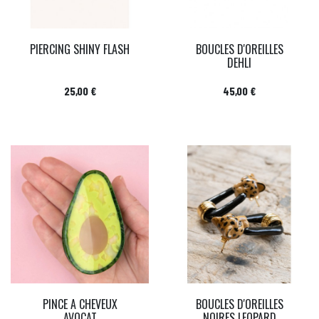
PIERCING SHINY FLASH
BOUCLES D'OREILLES
DEHLI
Prix
Prix
25,00 €
45,00 €
PINCE A CHEVEUX
BOUCLES D'OREILLES
AVOCAT
NOIRES LEOPARD