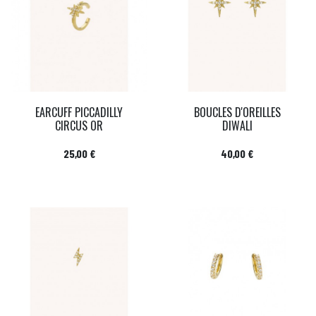
EARCUFF PICCADILLY
BOUCLES D'OREILLES
CIRCUS OR
DIWALI
Prix
Prix
25,00 €
40,00 €