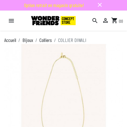
close
Option retrait en magasin gratuite!

shopping_cart


(0)

Accueil
Bijoux
Colliers
COLLIER DIWALI