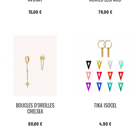
Prix
Prix
15,00 €
78,00 €
BOUCLES D'OREILLES
TIKA ISOCEL
CHELSEA
Prix
Prix
60,00 €
4,90 €